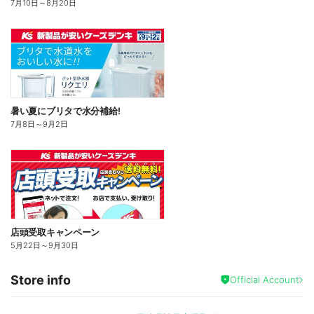
7月10日
～
8月20日
暑い夏にブリタで水分補給!
7月8日
～
9月2日
店頭受取キャンペーン
5月22日
～
9月30日
Store info
Official Account