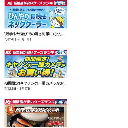
\通学や外遊びでの暑さ対策に/ひんやり長続きネッククーラー
7月24日
～
8月31日
期間限定!キヤノンの一眼カメラがお買い得!
7月23日
～
8月17日