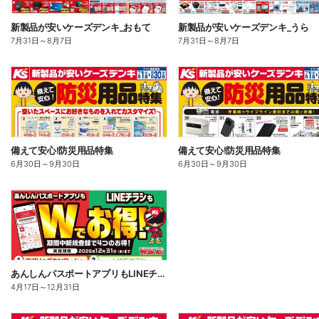
新製品が安いケーズデンキ_おもて
新製品が安いケーズデンキ_うら
7月31日
～
8月7日
7月31日
～
8月7日
備えて安心!防災用品特集
備えて安心!防災用品特集
6月30日
～
9月30日
6月30日
～
9月30日
あんしんパスポートアプリもLINEチラシもWでお得!
4月17日
～
12月31日