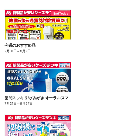
End Today
今週のおすすめ品
7月31日
～
8月7日
歯間スッキリ!水みがき オーラルスマイル
7月31日
～
9月27日