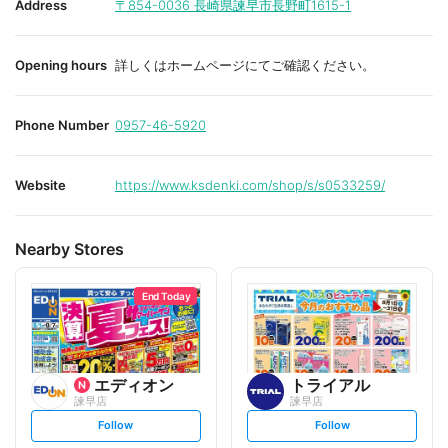
Address
〒854-0036
長崎県諫早市長野町1615-1
Opening hours
詳しくはホームページにてご確認ください。
Phone Number
0957-46-5920
Website
https://www.ksdenki.com/shop/s/s0533259/
Nearby Stores
End Today
エディオン
トライアル
諫早店
諫早店
s
s
Follow
Follow
e
e
t
t