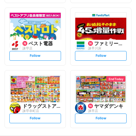
f
f
o
o
l
l
l
l
o
o
w
w
ベスト電器
ファミリーマート
諫早店
諫早川床
s
s
Follow
Follow
e
e
t
t
f
f
o
o
l
l
l
l
o
o
End Today
w
w
ドラッグストアモリ
ヤマダデンキ
諫早幸町店
諫早店
s
s
Follow
Follow
e
e
t
t
f
f
o
o
l
l