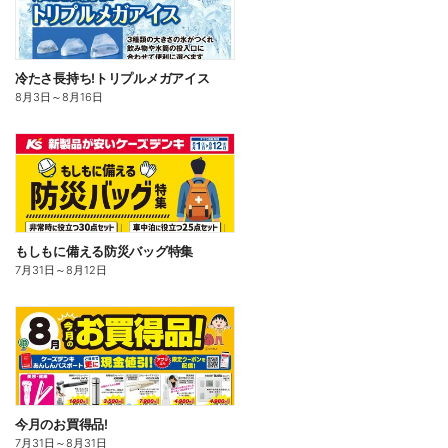
冷たさ長持ち!トリプルメガアイス
8月3日
～
8月16日
もしもに備える防災バッグ特集
7月31日
～
8月12日
今月のお買得品!
7月31日
～
8月31日