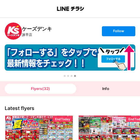
B
r
a
n
ケーズデンキ
c
s
Follow
h
e
諫早店
T
t
o
f
p
o
l
l
o
w
Flyers
(
32
)
Info
Latest flyers
End Today
End To