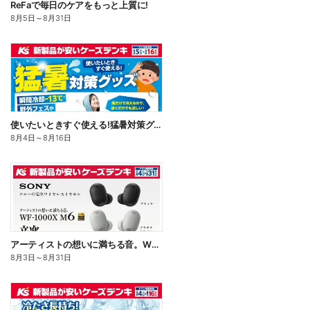
ReFaで毎日のケアをもっと上質に!
8月5日
～
8月31日
使いたいときすぐ使える!猛暑対策グッズ
8月4日
～
8月16日
アーティストの想いに満ちる音。WF-1000X M6
8月3日
～
8月31日