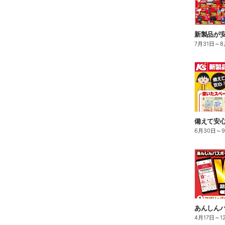
新製品が
7月31日
～
8
備えて安心
6月30日
～
4月17日
～
1