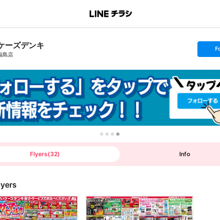
ケーズデンキ
s
F
e
福島店
t
f
o
l
l
o
w
Flyers
(
32
)
Info
lyers