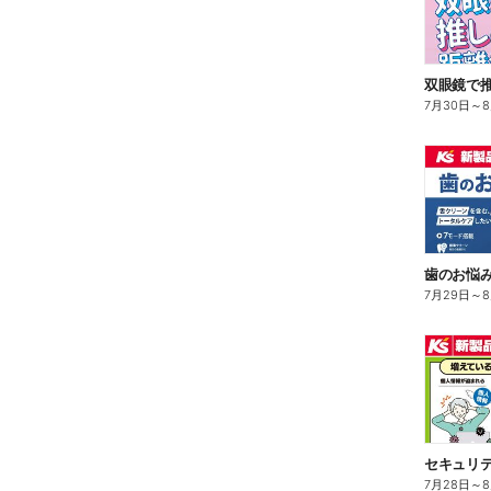
双眼鏡で
7月30日
～
歯のお悩み解
7月29日
～
7月28日
～