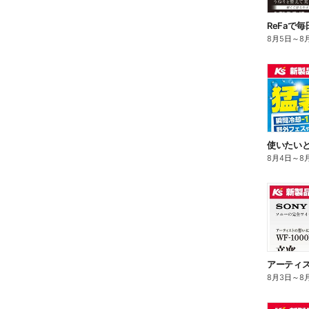
ReFaで
8月5日
～
8
8月4日
～
8
8月3日
～
8