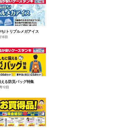
ち!トリプルメガアイス
月16日
備える防災バッグ特集
月12日