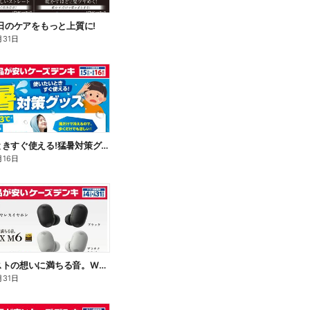
毎日のケアをもっと上質に!
月31日
使いたいときすぐ使える!猛暑対策グッズ
月16日
アーティストの想いに満ちる音。WF-1000X M6
月31日