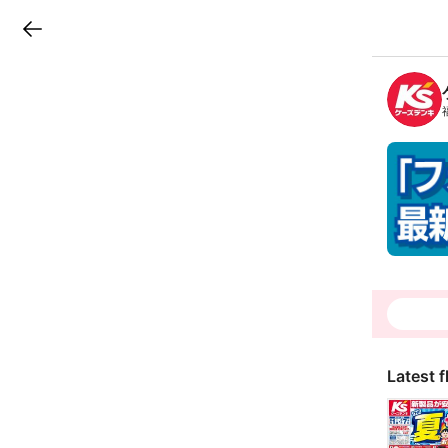
LINEチラシ
B
r
a
n
c
h
T
o
p
Latest f