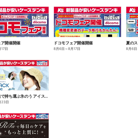
ェア開催開催
ドコモフェア開催開催
夏のス
月17日
8月6日
～
8月17日
8月6日
魔法瓶構造で持ち運ぶ氷のう アイスパックシリーズ
月23日