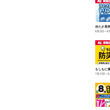
冷たさ長持
8月3日
～
8
もしもに
7月31日
～
8