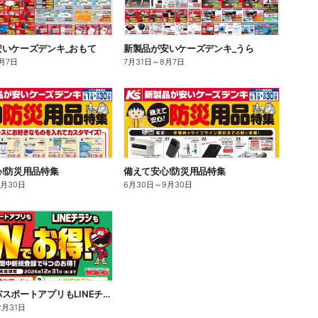
安いケーズデンキ_おもて
新製品が安いケーズデンキ_うら
月7日
7月31日
～
8月7日
!防災用品特集
備えて安心!防災用品特集
9月30日
6月30日
～
9月30日
あんしんパスポートアプリもLINEチラシもWでお得!
2月31日