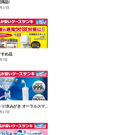
得品!
月31日
すすめ品
月7日
歯間スッキリ!水みがき オーラルスマイル
月27日