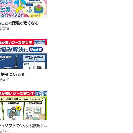
推しとの距離が近くなる
8月31日
決に Oral-B
8月31日
セキュリティソフトで“ネット詐欺トラブル”から守る!
8月19日