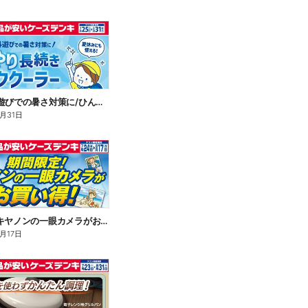
\通学や外遊びでの暑さ対策に/ひんやり長続きネッククーラー
8月31日
期間限定!キヤノンの一眼カメラがお買い得!
月17日