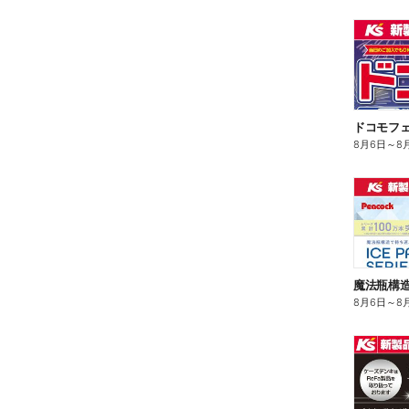
ドコモフ
8月6日
～
8
8月6日
～
8