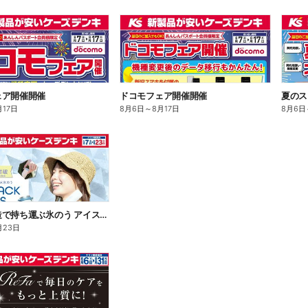
ェア開催開催
ドコモフェア開催開催
夏のス
月17日
8月6日
～
8月17日
8月6日
魔法瓶構造で持ち運ぶ氷のう アイスパックシリーズ
月23日