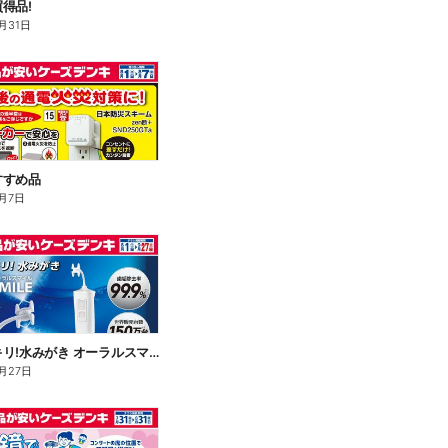
得品!
月31日
すすめ品
月7日
歯間スッキリ!水みがき オーラルスマイル
月27日