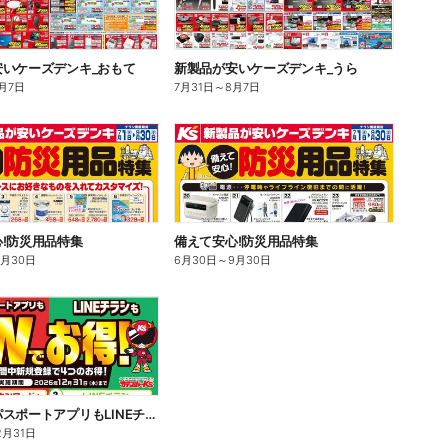
安いケーズデンキ_おもて
新製品が安いケーズデンキ_うら
月7日
7月31日
～
8月7日
!防災用品特集
備えて安心!防災用品特集
9月30日
6月30日
～
9月30日
あんしんパスポートアプリもLINEチラシもWでお得!
2月31日