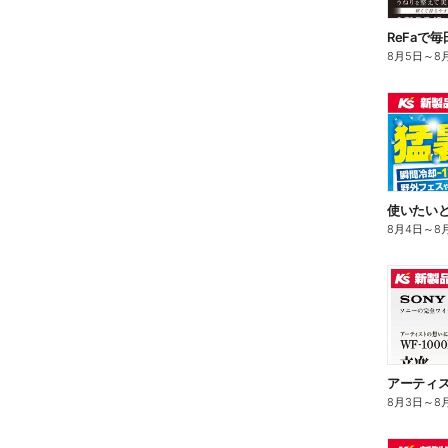
ReFaで
8月5日
～
8
8月4日
～
8
8月3日
～
8