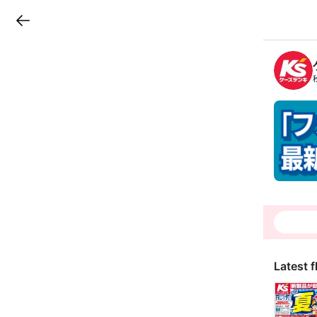
LINEチラシ
B
r
a
n
c
h
T
o
p
Latest f