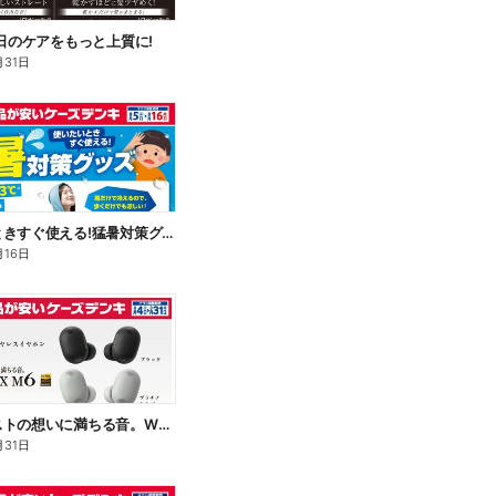
毎日のケアをもっと上質に!
月31日
使いたいときすぐ使える!猛暑対策グッズ
月16日
アーティストの想いに満ちる音。WF-1000X M6
月31日