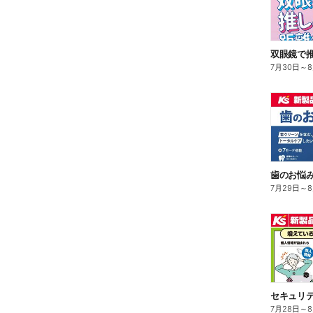
双眼鏡で
7月30日
～
歯のお悩み解
7月29日
～
7月28日
～