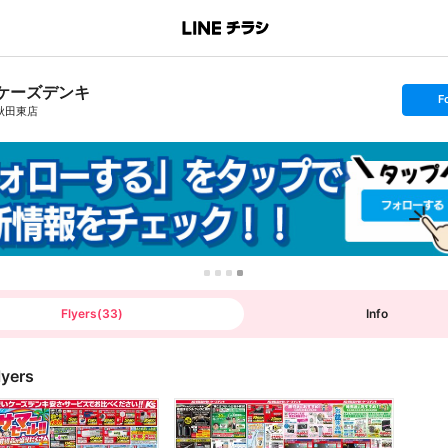
ケーズデンキ
s
F
e
秋田東店
t
f
o
l
l
o
w
Flyers
(
33
)
Info
lyers