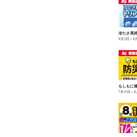
冷たさ長持
8月3日
～
8
もしもに
7月31日
～
8