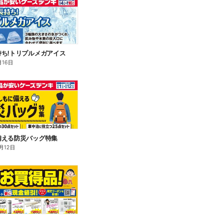
ち!トリプルメガアイス
月16日
備える防災バッグ特集
月12日