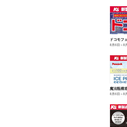
ドコモフ
8月6日
～
8
8月6日
～
8