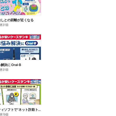
推しとの距離が近くなる
8月31日
決に Oral-B
8月31日
セキュリティソフトで“ネット詐欺トラブル”から守る!
8月19日