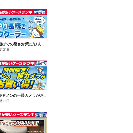
\通学や外遊びでの暑さ対策に/ひんやり長続きネッククーラー
8月31日
期間限定!キヤノンの一眼カメラがお買い得!
月17日