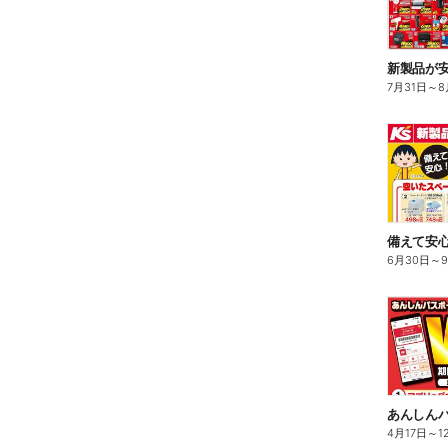
新製品が
7月31日
～
8
備えて安心
6月30日
～
4月17日
～
1