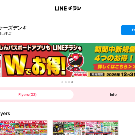
ケーズデンキ
s
F
e
郡山本店
t
f
o
l
l
o
w
Flyers
(
32
)
Info
lyers