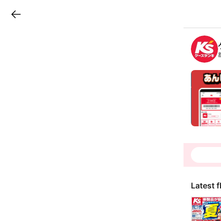
LINEチラシ
B
r
a
n
c
h
T
o
p
Latest f