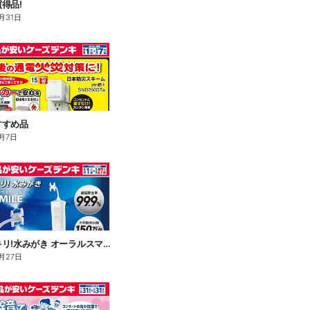
得品!
月31日
すすめ品
月7日
歯間スッキリ!水みがき オーラルスマイル
月27日