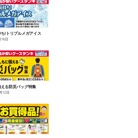
ち!トリプルメガアイス
月16日
備える防災バッグ特集
月12日