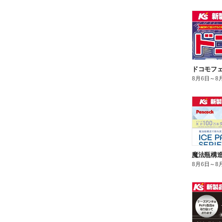
ドコモフ
8月6日
～
8
8月6日
～
8