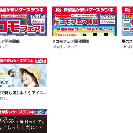
ェア開催開催
ドコモフェア開催開催
夏のス
月17日
8月6日
～
8月17日
8月6日
魔法瓶構造で持ち運ぶ氷のう アイスパックシリーズ
月23日