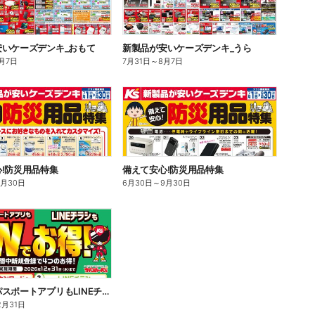
安いケーズデンキ_おもて
新製品が安いケーズデンキ_うら
月7日
7月31日
～
8月7日
!防災用品特集
備えて安心!防災用品特集
9月30日
6月30日
～
9月30日
あんしんパスポートアプリもLINEチラシもWでお得!
2月31日