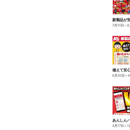
新製品が
7月31日
～
8
備えて安心
6月30日
～
4月17日
～
1