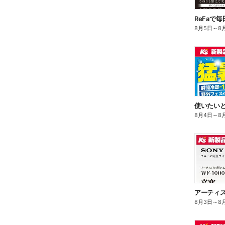
ReFaで
8月5日
～
8
8月4日
～
8
8月3日
～
8