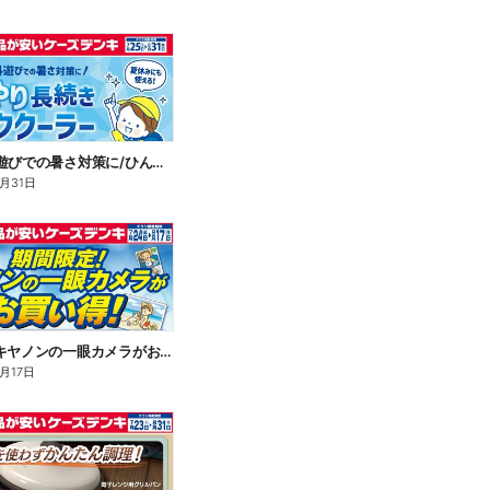
\通学や外遊びでの暑さ対策に/ひんやり長続きネッククーラー
8月31日
期間限定!キヤノンの一眼カメラがお買い得!
月17日