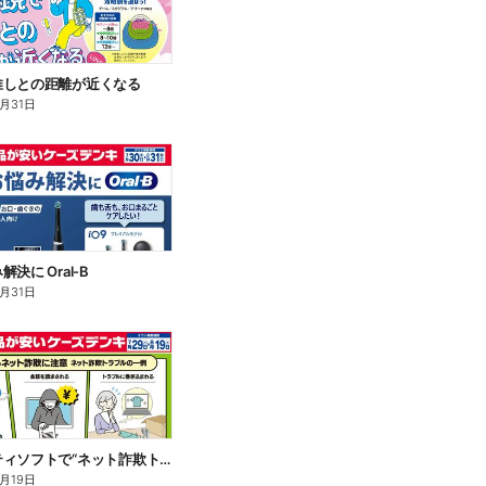
推しとの距離が近くなる
8月31日
決に Oral-B
8月31日
セキュリティソフトで“ネット詐欺トラブル”から守る!
8月19日