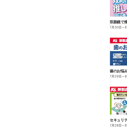
双眼鏡で
7月30日
～
歯のお悩み解
7月29日
～
7月28日
～