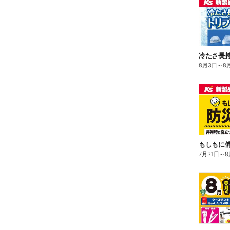
冷たさ長持
8月3日
～
8
もしもに
7月31日
～
8