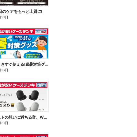
毎日のケアをもっと上質に!
月31日
使いたいときすぐ使える!猛暑対策グッズ
月16日
アーティストの想いに満ちる音。WF-1000X M6
月31日