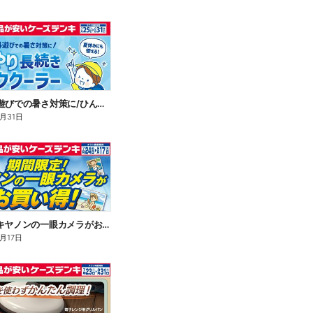
\通学や外遊びでの暑さ対策に/ひんやり長続きネッククーラー
8月31日
期間限定!キヤノンの一眼カメラがお買い得!
月17日