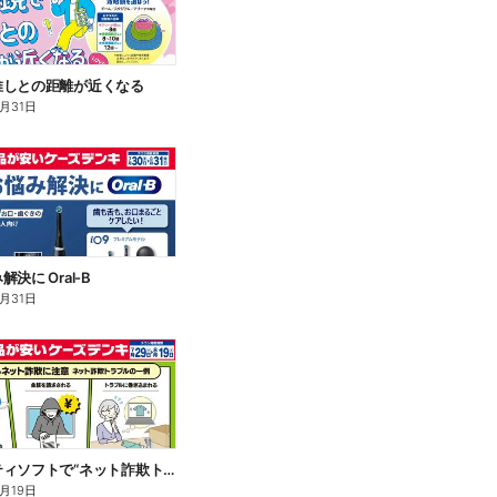
推しとの距離が近くなる
8月31日
決に Oral-B
8月31日
セキュリティソフトで“ネット詐欺トラブル”から守る!
8月19日