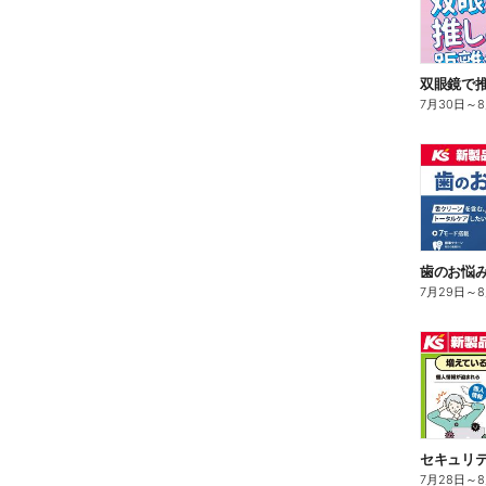
双眼鏡で
7月30日
～
歯のお悩み解
7月29日
～
7月28日
～