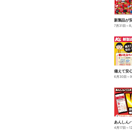
新製品が
7月31日
～
8
備えて安心
6月30日
～
4月17日
～
1