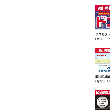
ドコモフ
8月6日
～
8
8月6日
～
8