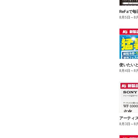
ReFaで
8月5日
～
8
8月4日
～
8
8月3日
～
8