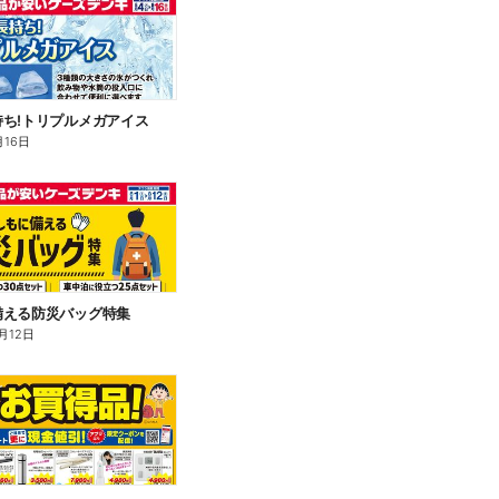
ち!トリプルメガアイス
月16日
備える防災バッグ特集
月12日