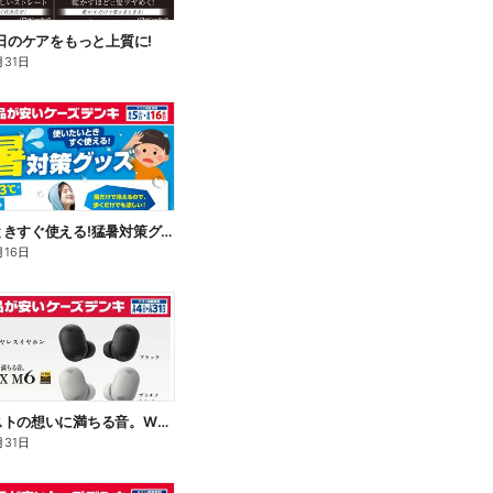
毎日のケアをもっと上質に!
月31日
使いたいときすぐ使える!猛暑対策グッズ
月16日
アーティストの想いに満ちる音。WF-1000X M6
月31日