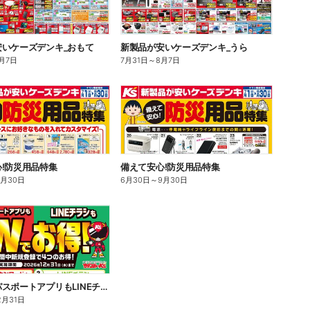
安いケーズデンキ_おもて
新製品が安いケーズデンキ_うら
月7日
7月31日
～
8月7日
!防災用品特集
備えて安心!防災用品特集
9月30日
6月30日
～
9月30日
あんしんパスポートアプリもLINEチラシもWでお得!
2月31日