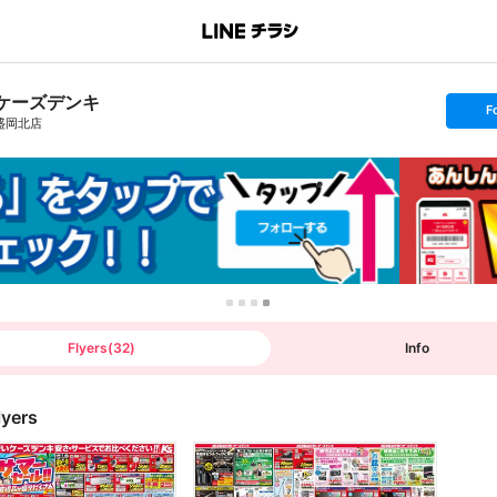
ケーズデンキ
s
F
e
盛岡北店
t
f
o
l
l
o
w
Flyers
(
32
)
Info
lyers