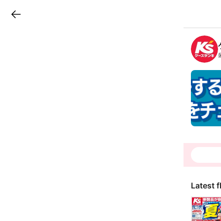
LINEチラシ
B
r
a
n
c
h
T
o
p
Latest f