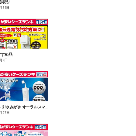
得品!
月31日
すすめ品
月7日
歯間スッキリ!水みがき オーラルスマイル
月27日