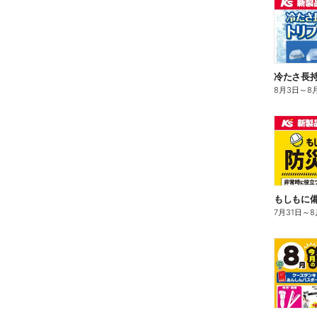
冷たさ長持
8月3日
～
8
もしもに
7月31日
～
8