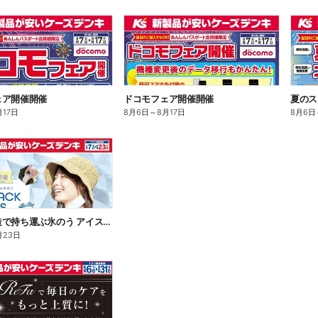
ェア開催開催
ドコモフェア開催開催
夏のス
月17日
8月6日
～
8月17日
8月6日
魔法瓶構造で持ち運ぶ氷のう アイスパックシリーズ
月23日