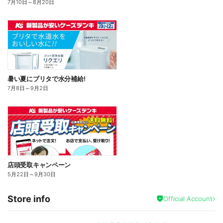
7月10日
～
8月20日
暑い夏にブリタで水分補給!
7月8日
～
9月2日
店頭受取キャンペーン
5月22日
～
9月30日
Store info
Official Account