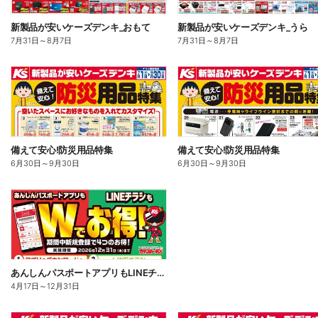
新製品が安いケーズデンキ_おもて
新製品が安いケーズデンキ_うら
7月31日
～
8月7日
7月31日
～
8月7日
備えて安心!防災用品特集
備えて安心!防災用品特集
6月30日
～
9月30日
6月30日
～
9月30日
あんしんパスポートアプリもLINEチラシもWでお得!
4月17日
～
12月31日