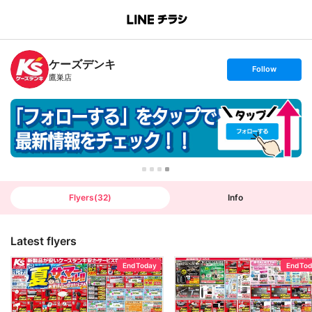
B
r
a
n
ケーズデンキ
c
s
Follow
h
e
鷹巣店
T
t
o
f
p
o
l
l
o
w
Flyers
(
32
)
Info
Latest flyers
End Today
End To