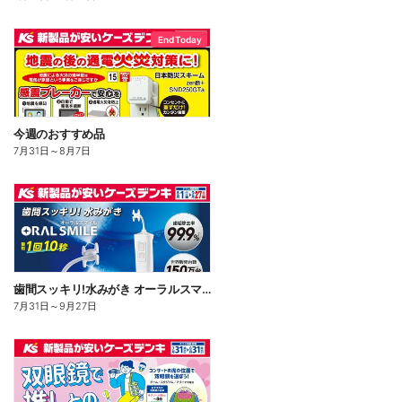
End Today
今週のおすすめ品
7月31日
～
8月7日
歯間スッキリ!水みがき オーラルスマイル
7月31日
～
9月27日