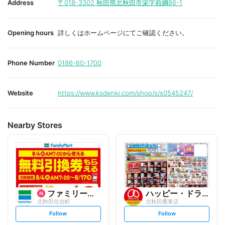
Address
〒018-3302
秋田県北秋田市栄字前綱86-1
Opening hours
詳しくはホームページにてご確認ください。
Phone Number
0186-60-1700
Website
https://www.ksdenki.com/shop/s/s0545247/
Nearby Stores
ファミリーマート
ハッピー・ドラッグ
北秋田住吉町
北秋田鷹巣店
s
s
Follow
Follow
e
e
t
t