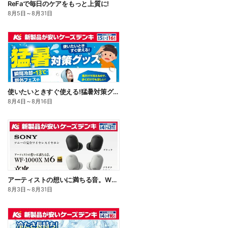
ReFaで毎日のケアをもっと上質に!
8月5日
～
8月31日
使いたいときすぐ使える!猛暑対策グッズ
8月4日
～
8月16日
アーティストの想いに満ちる音。WF-1000X M6
8月3日
～
8月31日