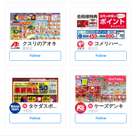
f
f
o
o
l
l
l
l
o
o
w
w
クスリのアオキ
コメリハード&グリーン
鷹巣店
森吉店
s
s
Follow
Follow
e
e
t
t
f
f
o
o
l
l
l
l
o
o
End Today
w
w
タケダスポーツ
ケーズデンキ
大館店
大館店
s
s
Follow
Follow
e
e
t
t
f
f
o
o
l
l