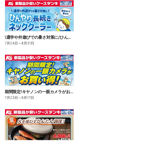
\通学や外遊びでの暑さ対策に/ひんやり長続きネッククーラー
7月24日
～
8月31日
期間限定!キヤノンの一眼カメラがお買い得!
7月23日
～
8月17日