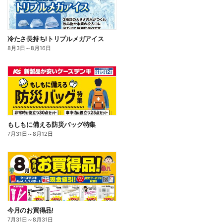
冷たさ長持ち!トリプルメガアイス
8月3日
～
8月16日
もしもに備える防災バッグ特集
7月31日
～
8月12日
今月のお買得品!
7月31日
～
8月31日