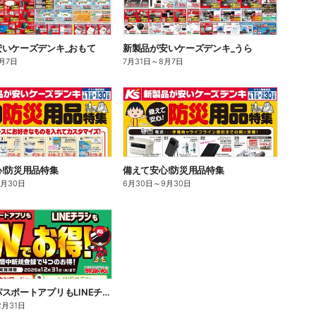
安いケーズデンキ_おもて
新製品が安いケーズデンキ_うら
月7日
7月31日
～
8月7日
!防災用品特集
備えて安心!防災用品特集
9月30日
6月30日
～
9月30日
あんしんパスポートアプリもLINEチラシもWでお得!
2月31日