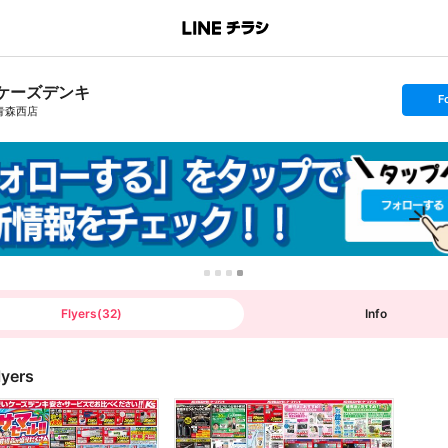
ケーズデンキ
s
F
e
青森西店
t
f
o
l
l
o
w
Flyers
(
32
)
Info
lyers