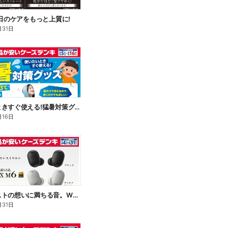
毎日のケアをもっと上質に!
月31日
使いたいときすぐ使える!猛暑対策グッズ
月16日
アーティストの想いに満ちる音。WF-1000X M6
月31日