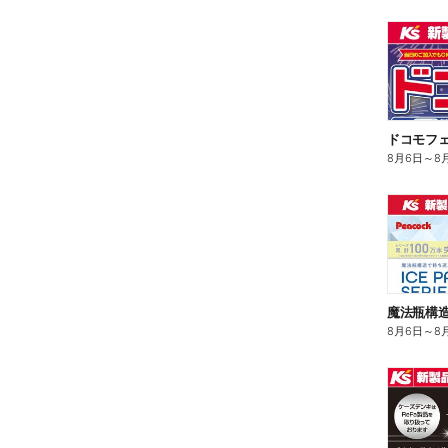
ドコモフ
8月6日
～
8
8月6日
～
8