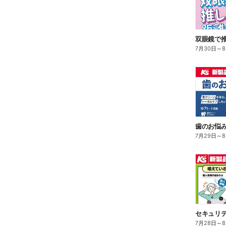
双眼鏡で
7月30日
～
歯のお悩み解
7月29日
～
7月28日
～