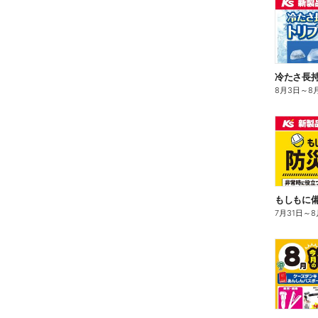
冷たさ長持
8月3日
～
8
もしもに
7月31日
～
8