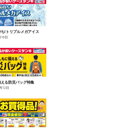
ち!トリプルメガアイス
月16日
備える防災バッグ特集
月12日