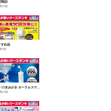
得品!
月31日
すすめ品
月7日
歯間スッキリ!水みがき オーラルスマイル
月27日