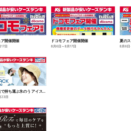
ェア開催開催
ドコモフェア開催開催
夏のス
月17日
8月6日
～
8月17日
8月6日
魔法瓶構造で持ち運ぶ氷のう アイスパックシリーズ
月23日