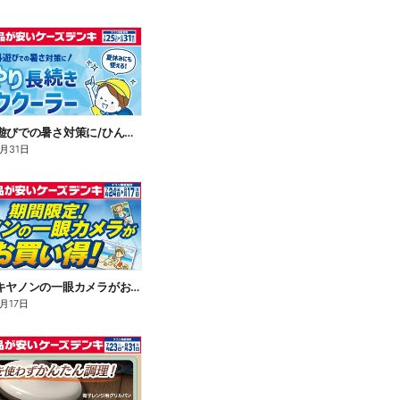
\通学や外遊びでの暑さ対策に/ひんやり長続きネッククーラー
8月31日
期間限定!キヤノンの一眼カメラがお買い得!
月17日