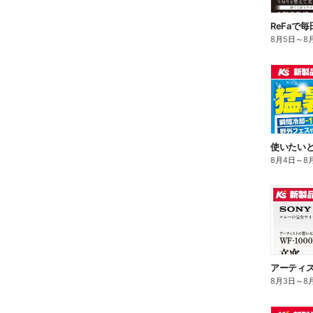
ReFaで
8月5日
～
8
8月4日
～
8
8月3日
～
8