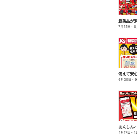
新製品が
7月31日
～
8
備えて安心
6月30日
～
4月17日
～
1