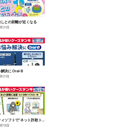
推しとの距離が近くなる
8月31日
決に Oral-B
8月31日
セキュリティソフトで“ネット詐欺トラブル”から守る!
8月19日