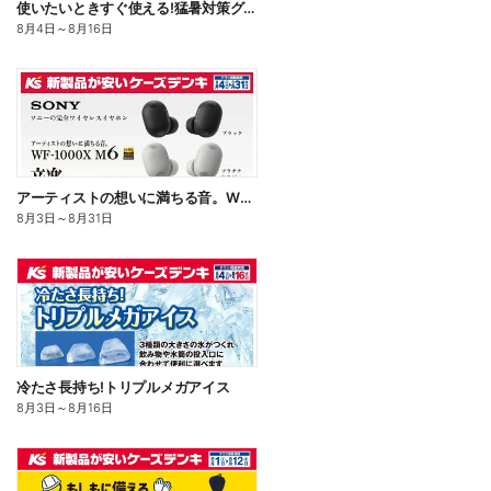
使いたいときすぐ使える!猛暑対策グッズ
8月4日
～
8月16日
アーティストの想いに満ちる音。WF-1000X M6
8月3日
～
8月31日
冷たさ長持ち!トリプルメガアイス
8月3日
～
8月16日