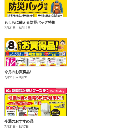
もしもに備える防災バッグ特集
7月31日
～
8月12日
今月のお買得品!
7月31日
～
8月31日
End Today
今週のおすすめ品
7月31日
～
8月7日