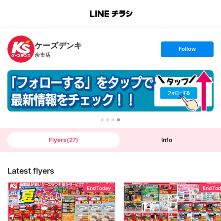
B
r
a
n
ケーズデンキ
c
s
Follow
h
e
余市店
T
t
o
f
p
o
l
l
o
w
Flyers
(
27
)
Info
Latest flyers
End Today
End To