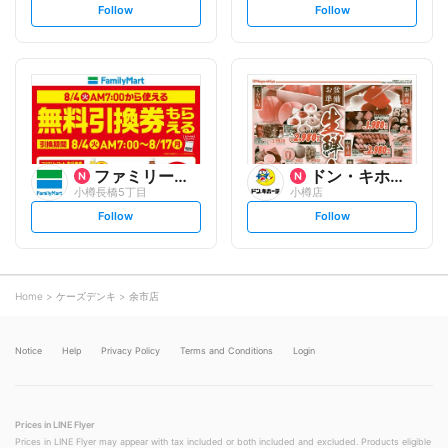
s
s
Follow
Follow
e
e
t
t
f
f
o
o
l
l
l
l
o
o
w
w
ファミリーマート
ドン・キホーテ/長崎屋
小樽長橋5丁目
小樽店
s
s
Follow
Follow
e
e
t
t
f
f
o
o
l
l
l
l
o
o
Home
ケーズデンキ
余市店
w
w
Notice
Help
Privacy Policy
Terms and Conditions
Login
Prices in LINE Flyer
Prices in LINE Flyer may appear with tax included or both included and excluded. Products eligible