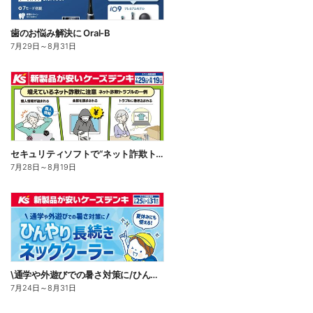
歯のお悩み解決に Oral-B
7月29日
～
8月31日
セキュリティソフトで“ネット詐欺トラブル”から守る!
7月28日
～
8月19日
\通学や外遊びでの暑さ対策に/ひんやり長続きネッククーラー
7月24日
～
8月31日