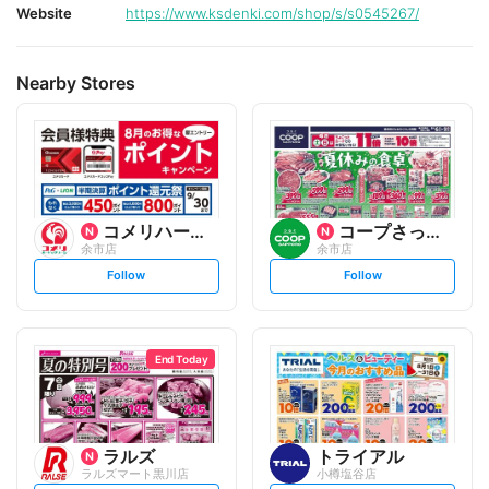
Website
https://www.ksdenki.com/shop/s/s0545267/
Nearby Stores
コメリハード&グリーン
コープさっぽろ
余市店
余市店
s
s
Follow
Follow
e
e
t
t
f
f
o
o
l
l
l
l
o
o
End Today
w
w
ラルズ
トライアル
ラルズマート黒川店
小樽塩谷店