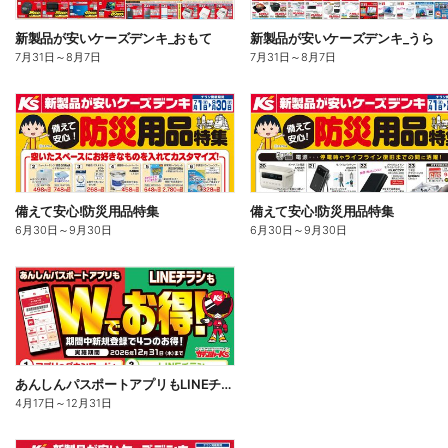
新製品が安いケーズデンキ_おもて
新製品が安いケーズデンキ_うら
7月31日
～
8月7日
7月31日
～
8月7日
備えて安心!防災用品特集
備えて安心!防災用品特集
6月30日
～
9月30日
6月30日
～
9月30日
あんしんパスポートアプリもLINEチラシもWでお得!
4月17日
～
12月31日