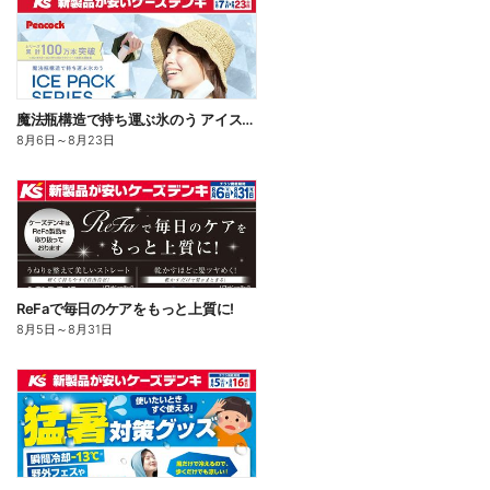
魔法瓶構造で持ち運ぶ氷のう アイスパックシリーズ
8月6日
～
8月23日
ReFaで毎日のケアをもっと上質に!
8月5日
～
8月31日