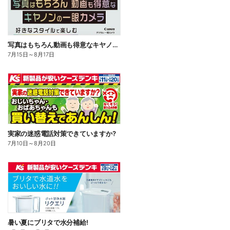
写真はもちろん動画も得意なキヤノンの一眼カメラ
7月15日
～
8月17日
実家の迷惑電話対策できていますか?
7月10日
～
8月20日
暑い夏にブリタで水分補給!