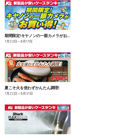
期間限定!キヤノンの一眼カメラがお買い得!
7月23日
～
8月17日
夏こそ火を使わずかんたん調理!
7月22日
～
8月31日