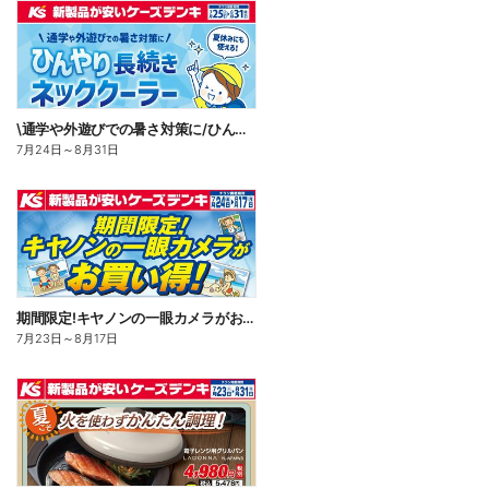
\通学や外遊びでの暑さ対策に/ひんやり長続きネッククーラー
7月24日
～
8月31日
期間限定!キヤノンの一眼カメラがお買い得!
7月23日
～
8月17日