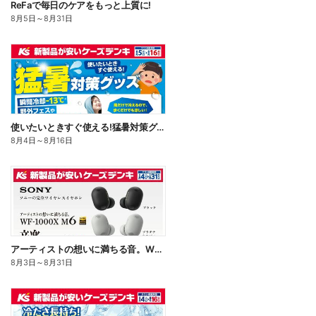
ReFaで毎日のケアをもっと上質に!
8月5日
～
8月31日
使いたいときすぐ使える!猛暑対策グッズ
8月4日
～
8月16日
アーティストの想いに満ちる音。WF-1000X M6
8月3日
～
8月31日