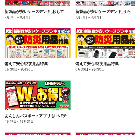
新製品が安いケーズデンキ_おもて
新製品が安いケーズデンキ_うら
7月31日
～
8月7日
7月31日
～
8月7日
備えて安心!防災用品特集
備えて安心!防災用品特集
6月30日
～
9月30日
6月30日
～
9月30日
あんしんパスポートアプリもLINEチラシもWでお得!
4月17日
～
12月31日