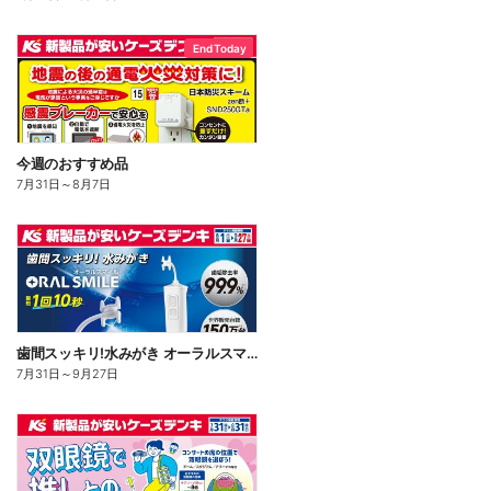
End Today
今週のおすすめ品
7月31日
～
8月7日
歯間スッキリ!水みがき オーラルスマイル
7月31日
～
9月27日