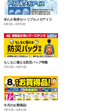
冷たさ長持ち!トリプルメガアイス
8月3日
～
8月16日
もしもに備える防災バッグ特集
7月31日
～
8月12日
今月のお買得品!
7月31日
～
8月31日