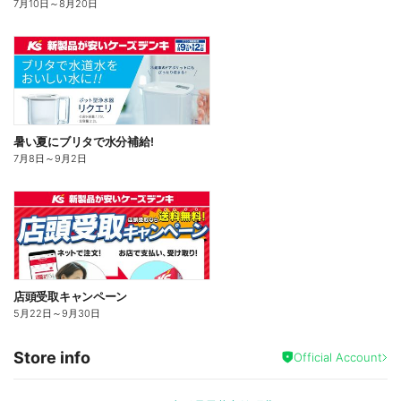
7月10日
～
8月20日
暑い夏にブリタで水分補給!
7月8日
～
9月2日
店頭受取キャンペーン
5月22日
～
9月30日
Store info
Official Account