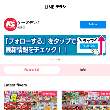
B
r
a
n
ケーズデンキ
c
s
Follow
h
e
長井店
T
t
o
f
p
o
l
l
o
w
Flyers
(
32
)
Info
Latest flyers
End Today
End To