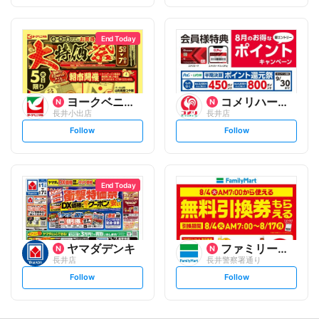
f
f
o
o
l
l
l
l
o
o
End Today
w
w
ヨークベニマル
コメリハード&グリーン
長井小出店
長井店
s
s
Follow
Follow
e
e
t
t
f
f
o
o
l
l
l
l
o
o
End Today
w
w
ヤマダデンキ
ファミリーマート
長井店
長井警察署通り
s
s
Follow
Follow
e
e
t
t
f
f
o
o
l
l