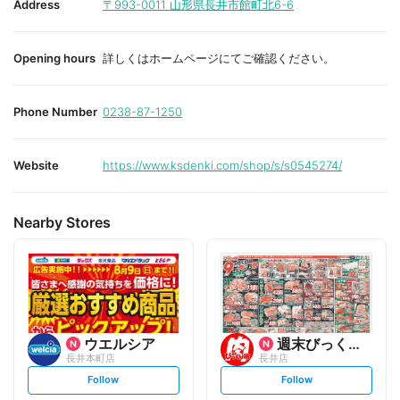
Address
〒993-0011
山形県長井市館町北6-6
Opening hours
詳しくはホームページにてご確認ください。
Phone Number
0238-87-1250
Website
https://www.ksdenki.com/shop/s/s0545274/
Nearby Stores
ウエルシア
週末びっくり市
長井本町店
長井店
s
s
Follow
Follow
e
e
t
t