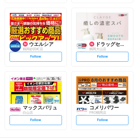
f
f
o
o
l
l
l
l
o
o
w
w
ウエルシア
ドラッグセイムス
鶴岡砂田町店
鶴岡大山店
s
s
Follow
Follow
e
e
t
t
f
f
o
o
l
l
l
l
o
o
w
w
マックスバリュ
コメリパワー
白山店
PRO鶴岡店
s
s
Follow
Follow
e
e
t
t
f
f
o
o
l
l