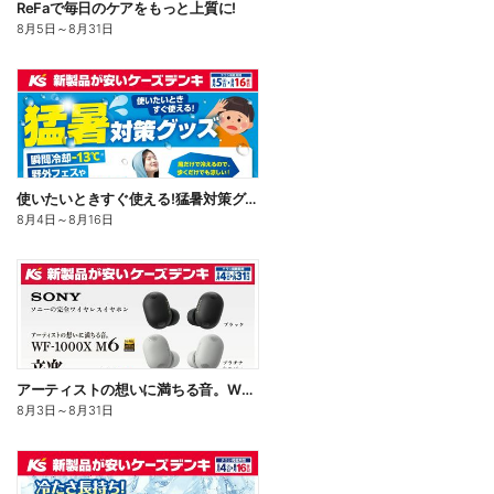
ReFaで毎日のケアをもっと上質に!
8月5日
～
8月31日
使いたいときすぐ使える!猛暑対策グッズ
8月4日
～
8月16日
アーティストの想いに満ちる音。WF-1000X M6
8月3日
～
8月31日