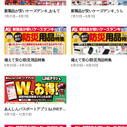
新製品が安いケーズデンキ_おもて
新製品が安いケーズデンキ_うら
7月31日
～
8月7日
7月31日
～
8月7日
備えて安心!防災用品特集
備えて安心!防災用品特集
6月30日
～
9月30日
6月30日
～
9月30日
あんしんパスポートアプリもLINEチラシもWでお得!
4月17日
～
12月31日