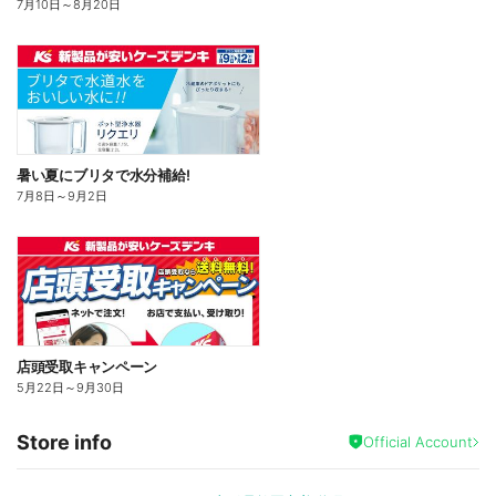
7月10日
～
8月20日
暑い夏にブリタで水分補給!
7月8日
～
9月2日
店頭受取キャンペーン
5月22日
～
9月30日
Store info
Official Account