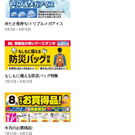
冷たさ長持ち!トリプルメガアイス
8月3日
～
8月16日
もしもに備える防災バッグ特集
7月31日
～
8月12日
今月のお買得品!
7月31日
～
8月31日