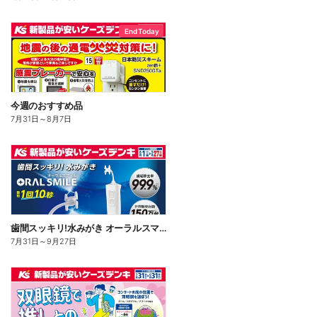
End Today
今週のおすすめ品
7月31日
～
8月7日
歯間スッキリ!水みがき オーラルスマイル
7月31日
～
9月27日