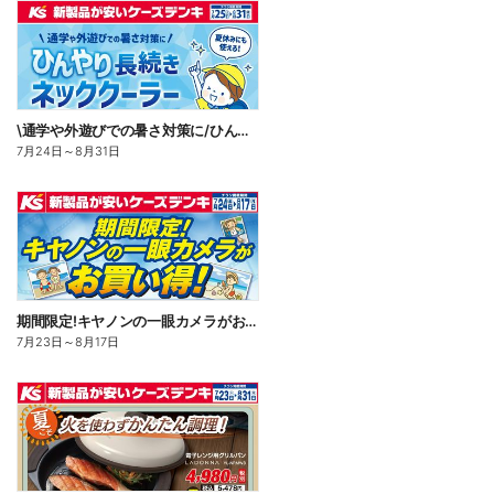
\通学や外遊びでの暑さ対策に/ひんやり長続きネッククーラー
7月24日
～
8月31日
期間限定!キヤノンの一眼カメラがお買い得!
7月23日
～
8月17日