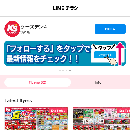
B
r
a
n
ケーズデンキ
c
s
Follow
h
e
鶴岡店
T
t
o
f
p
o
l
l
o
w
Flyers
(
32
)
Info
Latest flyers
End Today
End To