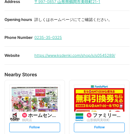
Address
〒997-0857
山形県鶴岡市美咲町21-1
Opening hours
詳しくはホームページにてご確認ください。
Phone Number
0235-35-0325
Website
https://www.ksdenki.com/shop/s/s0545289/
Nearby Stores
ホームセンタームサシ
ファミリーマート
鶴岡店
山形鶴岡美咲町
s
s
Follow
Follow
e
e
t
t