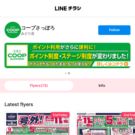
B
r
a
n
コープさっぽろ
c
s
Follow
h
e
みどり店
T
t
o
f
p
o
l
l
o
w
Flyers
(
13
)
Info
Latest flyers
End Today
End To