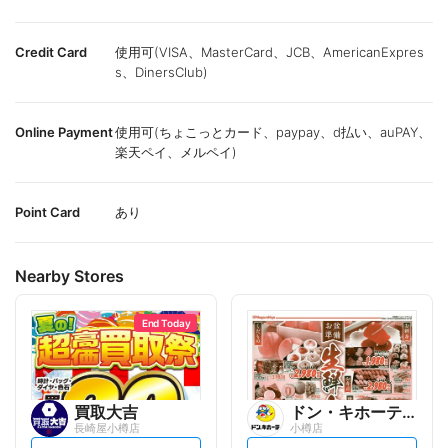
Credit Card
使用可(VISA、MasterCard、JCB、AmericanExpres
s、DinersClub)
Online Payment
使用可(ちょこっとカード、paypay、d払い、auPAY、
楽天ペイ、メルペイ)
Point Card
あり
Nearby Stores
End Today
買取大吉
ドン・キホーテ/長崎屋
長崎屋小樽店
小樽店