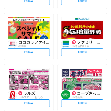
s
s
Follow
Follow
e
e
t
t
f
f
o
o
l
l
l
l
o
o
w
w
ココカラファイン
ファミリーマート
都通店
小樽色内1丁目
s
s
Follow
Follow
e
e
t
t
f
f
o
o
l
l
l
l
o
o
End Today
w
w
ラルズ
コープさっぽろ
ラルズマートおたる山の手店
小樽南店
s
s
Follow
Follow
e
e
t
t