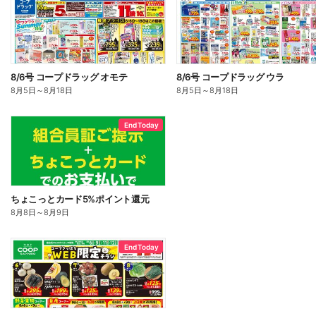
8/6号 コープドラッグ オモテ
8/6号 コープドラッグ ウラ
8月5日
～
8月18日
8月5日
～
8月18日
End Today
ちょこっとカード5%ポイント還元
8月8日
～
8月9日
End Today