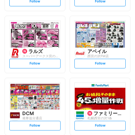
s
s
Follow
Follow
e
e
t
t
f
f
o
o
l
l
l
l
o
o
w
w
ラルズ
アベイル
スーパーアークス宮の沢店
西宮の沢FM店
s
s
Follow
Follow
e
e
t
t
f
f
o
o
l
l
l
l
o
o
w
w
DCM
ファミリーマート
発寒追分通店
札幌西宮の沢1条
s
s
Follow
Follow
e
e
t
t