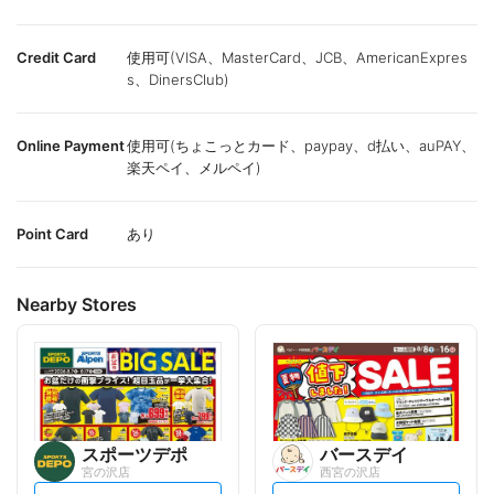
Credit Card
使用可(VISA、MasterCard、JCB、AmericanExpres
s、DinersClub)
Online Payment
使用可(ちょこっとカード、paypay、d払い、auPAY、
楽天ペイ、メルペイ)
Point Card
あり
Nearby Stores
スポーツデポ
バースデイ
宮の沢店
西宮の沢店