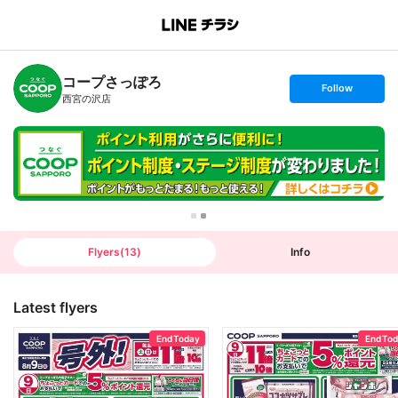
B
r
a
n
コープさっぽろ
c
s
Follow
h
e
西宮の沢店
T
t
o
f
p
o
l
l
o
w
Flyers
(
13
)
Info
Latest flyers
End Today
End To