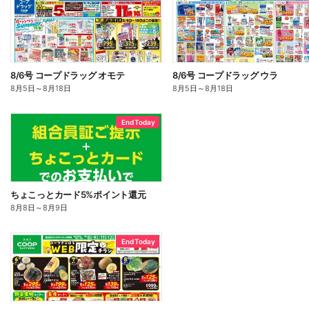
8/6号 コープドラッグ オモテ
8/6号 コープドラッグ ウラ
8月5日
～
8月18日
8月5日
～
8月18日
End Today
ちょこっとカード5%ポイント還元
8月8日
～
8月9日
End Today