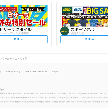
l
l
l
l
o
o
w
w
ピザーラ スタイル
スポーツデポ
スーパーアークス港町店
函館梁川店
s
s
Follow
Follow
e
e
t
t
f
f
o
o
l
l
l
l
o
o
プさっぽろ
ふくしま店
w
w
lp
Privacy Policy
Terms and Conditions
Login
Flyer
 Flyer may appear with tax included or both included and excluded. Products eligible for reduced tax (8%) 
xt to their price. Some products have prices that include trailing digits below ¥1. These prices may be trunc
till affect your total if you purchase multiple items. Please check with the store in question for more detailed