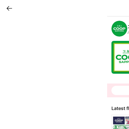
LINEチラシ
B
r
a
n
c
h
T
o
p
Latest f