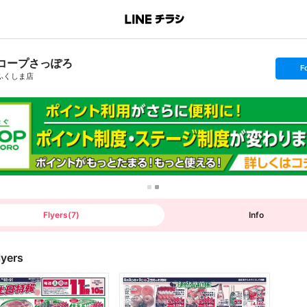
コープさっぽろ
s
F
e
ふくしま店
t
f
o
l
l
o
w
Flyers
(
7
)
Info
lyers