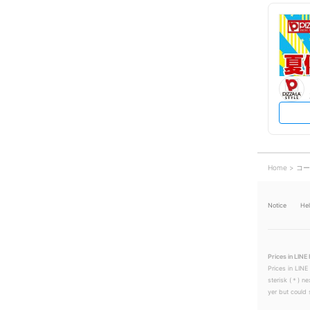
Home
コー
Notice
He
Prices in LINE 
Prices in LINE
sterisk (＊) ne
yer but could s