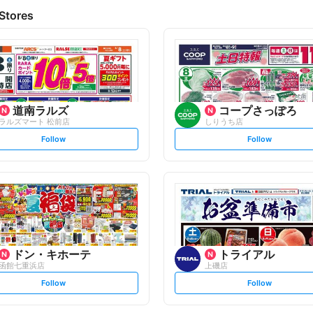
Stores
道南ラルズ
コープさっぽろ
ラルズマート 松前店
しりうち店
s
s
Follow
Follow
e
e
t
t
f
f
o
o
l
l
l
l
o
o
w
w
ドン・キホーテ
トライアル
函館七重浜店
上磯店
s
s
Follow
Follow
e
e
t
t
f
f
o
o