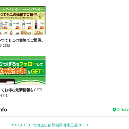
いつでもこの価格でご提供。
8月25日
てお得な最新情報をGET!
月31日
nfo
Officia
〒049-1331
北海道松前郡福島町字三岳200-1