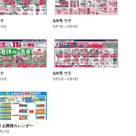
モテ
8/8号 ウラ
月9日
8月7日
～
8月9日
モテ
8/6号 ウラ
月9日
8月5日
～
8月9日
8月 お買得カレンダー
月31日