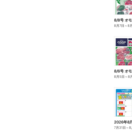
8/8号 オ
8月7日
～
8
8/6号 オ
8月5日
～
8
2026年
7月31日
～
8