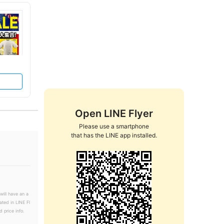
Open LINE Flyer
Please use a smartphone

that has the LINE app installed.
will have an a
ated in LINE Fl
 price info.