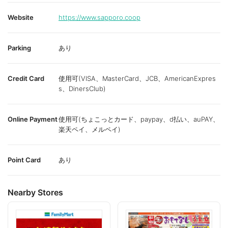
Website
https://www.sapporo.coop
Parking
あり
Credit Card
使用可(VISA、MasterCard、JCB、AmericanExpres
s、DinersClub)
Online Payment
使用可(ちょこっとカード、paypay、d払い、auPAY、
楽天ペイ、メルペイ)
Point Card
あり
Nearby Stores