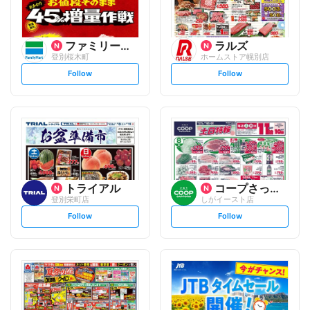
ファミリーマート
ラルズ
登別桜木町
ホームストア幌別店
s
s
Follow
Follow
e
e
t
t
f
f
o
o
l
l
l
l
o
o
w
w
トライアル
コープさっぽろ
登別栄町店
しがイースト店
s
s
Follow
Follow
e
e
t
t
f
f
o
o
l
l
l
l
o
o
w
w