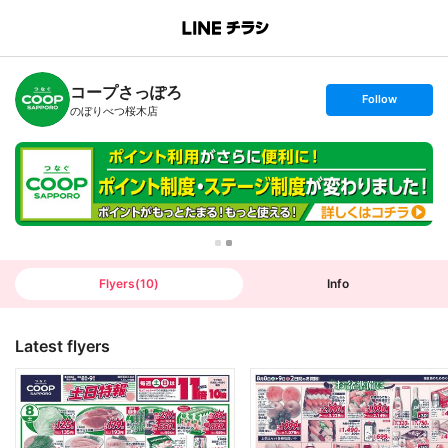
B
r
a
n
コープさっぽろ
c
s
Follow
h
e
のぼりべつ桜木店
T
t
o
f
p
o
l
l
o
w
Flyers
(
10
)
Info
Latest flyers