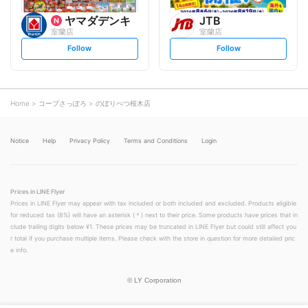
ヤマダデンキ
JTB
室蘭店
室蘭店
s
s
Follow
Follow
e
e
t
t
f
f
o
o
l
l
l
l
o
o
Home
コープさっぽろ
のぼりべつ桜木店
w
w
Notice
Help
Privacy Policy
Terms and Conditions
Login
Prices in LINE Flyer
Prices in LINE Flyer may appear with tax included or both included and excluded. Products eligible
for reduced tax (8%) will have an asterisk (＊) next to their price. Some products have prices that in
clude trailing digits below ¥1. These prices may be truncated in LINE Flyer but could still affect you
r total if you purchase multiple items. Please check with the store in question for more detailed pric
e info.
©
LY Corporation