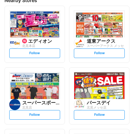
Nearby Stores
エディオン
道東アークス
北見本店
スーパーアークス メッセ
s
s
Follow
Follow
e
e
t
t
f
f
o
o
l
l
l
l
o
o
w
w
スーパースポーツゼビオ
バースデイ
北見店
北見メッセ店
s
s
Follow
Follow
e
e
t
t
f
f
o
o
l
l