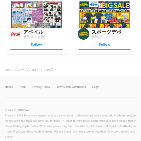
l
l
o
o
w
w
アベイル
スポーツデポ
北見メッセ店
北見店
s
s
Follow
Follow
e
e
t
t
f
f
o
o
l
l
l
l
o
o
Home
コープさっぽろ
みわ店
w
w
Notice
Help
Privacy Policy
Terms and Conditions
Login
Prices in LINE Flyer
Prices in LINE Flyer may appear with tax included or both included and excluded. Products eligible
for reduced tax (8%) will have an asterisk (＊) next to their price. Some products have prices that in
clude trailing digits below ¥1. These prices may be truncated in LINE Flyer but could still affect you
r total if you purchase multiple items. Please check with the store in question for more detailed pric
e info.