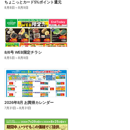
ちょこっとカード5%ポイント還元
8月8日
～
8月9日
End Today
8/6号 WEB限定チラシ
8月5日
～
8月9日
2026年8月 お買得カレンダー
7月31日
～
8月31日