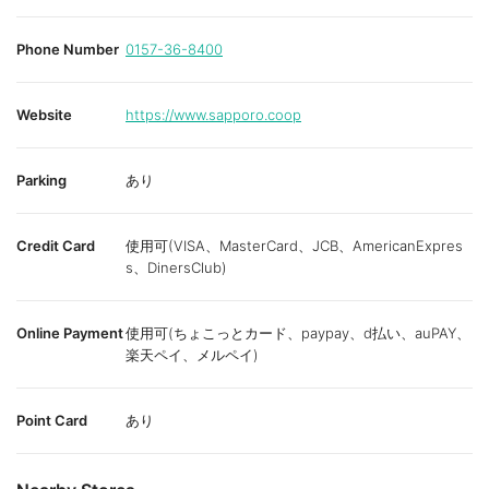
Phone Number
0157-36-8400
Website
https://www.sapporo.coop
Parking
あり
Credit Card
使用可(VISA、MasterCard、JCB、AmericanExpres
s、DinersClub)
Online Payment
使用可(ちょこっとカード、paypay、d払い、auPAY、
楽天ペイ、メルペイ)
Point Card
あり