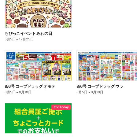
ちびっこイベント みわの日
5月5日
～
12月25日
8/6号 コープドラッグ オモテ
8/6号 コープドラッグ ウラ
8月5日
～
8月18日
8月5日
～
8月18日
End Today