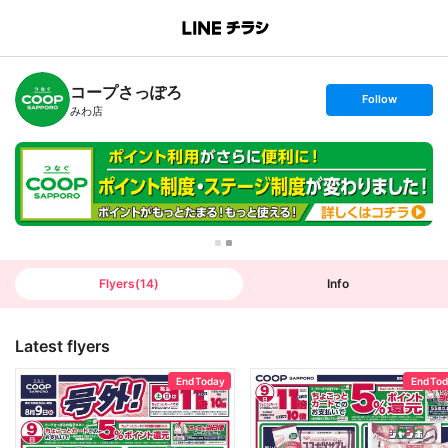
B
r
a
n
コープさっぽろ
c
s
Follow
h
e
みわ店
T
t
o
f
p
o
l
l
o
w
Flyers
(
14
)
Info
Latest flyers
End Today
End To