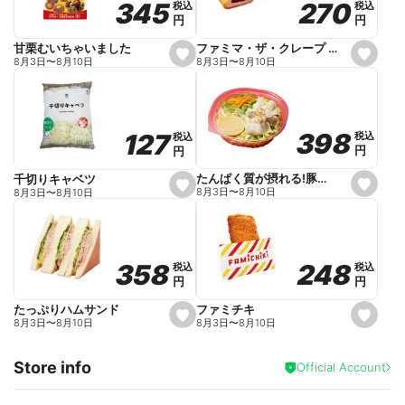
270
270
345
345
税込
税込
税込
税込
r
円
円
円
円
i
t
e
ファミマ・ザ・クレープ 生チョコ
甘栗むいちゃいました
s
s
8月3日
〜
8月10日
8月3日
〜
8月10日
e
e
t
t
f
f
a
a
v
v
o
o
398
398
127
127
税込
税込
税込
税込
r
r
円
円
円
円
i
i
t
t
e
e
たんぱく質が摂れる!豚しゃぶのパスタサラダ
千切りキャベツ
s
s
8月3日
〜
8月10日
8月3日
〜
8月10日
e
e
t
t
f
f
a
a
v
v
o
o
248
248
358
358
税込
税込
税込
税込
r
r
円
円
円
円
i
i
t
t
e
e
ファミチキ
たっぷりハムサンド
s
s
8月3日
〜
8月10日
8月3日
〜
8月10日
e
e
t
t
f
f
Store info
a
a
Official Account
v
v
o
o
r
r