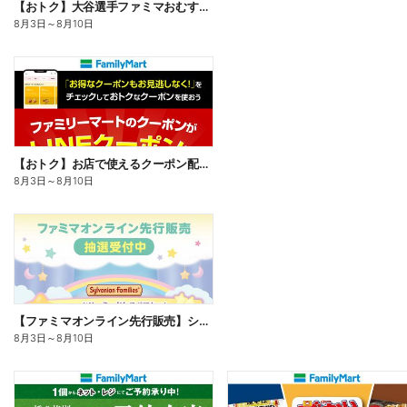
【おトク】大谷選手ファミマおむすび割
8月3日
～
8月10日
【おトク】お店で使えるクーポン配信中
8月3日
～
8月10日
【ファミマオンライン先行販売】シルバニアファミリー
8月3日
～
8月10日