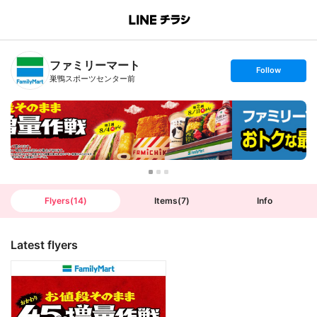
B
r
a
n
ファミリーマート
c
s
Follow
h
e
巣鴨スポーツセンター前
T
t
o
f
p
o
l
l
o
w
Flyers
(
14
)
Items
(
7
)
Info
Latest flyers