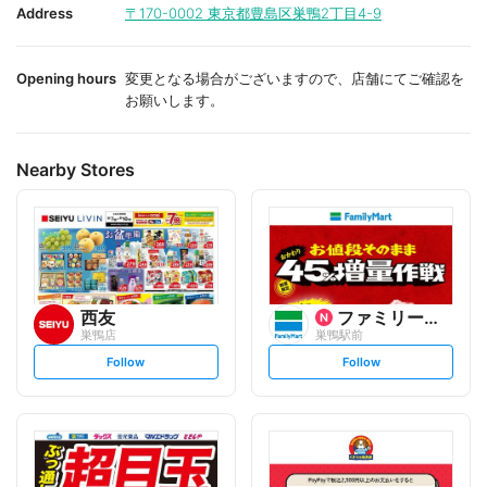
i
i
Address
〒170-0002
東京都豊島区巣鴨2丁目4-9
t
t
e
e
Opening hours
変更となる場合がございますので、店舗にてご確認を
お願いします。
Nearby Stores
西友
ファミリーマート
巣鴨店
巣鴨駅前
s
s
Follow
Follow
e
e
t
t
f
f
o
o
l
l
l
l
o
o
w
w