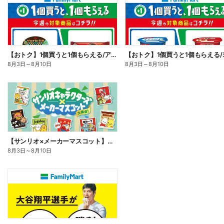
【おトク】1個買うと1個もらえる/アイス
8月3日
～
8月10日
8月3日
～
8月10日
【サンリオ×メーカーマスコット】オリジナルグッズ貰える!
8月3日
～
8月10日