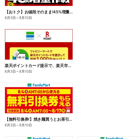
【おトク】お値段そのまま!45%増量作戦!
8月3日
～
8月10日
楽天ポイントカード提示で、楽天市場でのお買い物がおトクに!
8月3日
～
8月10日
【無料引換券!】焼き麺買うとお茶引換券貰える!
8月3日
～
8月10日