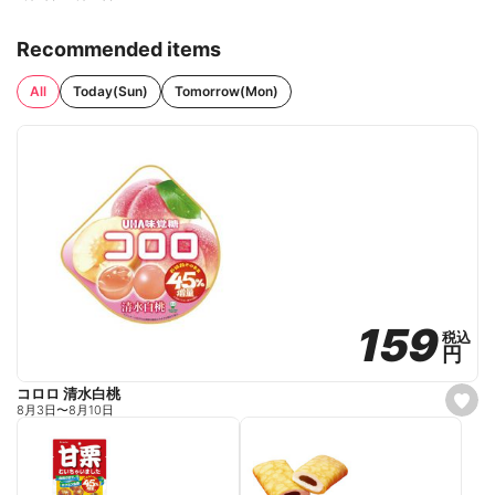
Recommended items
All
Today(Sun)
Tomorrow(Mon)
159
159
税込
税込
円
円
コロロ 清水白桃
s
8月3日
〜
8月10日
e
t
f
a
v
o