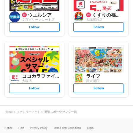
ウエルシア
くすりの福太郎
文京グリーンコート店
大塚駅前店
s
s
Follow
Follow
e
e
t
t
f
f
o
o
l
l
l
l
o
o
w
w
ココカラファイン
ライフ
大塚店
新大塚店
s
s
Follow
Follow
e
e
t
t
f
f
o
o
l
l
l
l
o
o
Home
ファミリーマート
巣鴨スポーツセンター前
w
w
Notice
Help
Privacy Policy
Terms and Conditions
Login