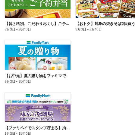
【旨さ格別、こだわり尽くし】ご予約弁当
8月3日
～
8月10日
8月3日
～
8月10日
【お中元】夏の贈り物をファミマで
8月3日
～
8月10日
【ファミペイでスタンプ貯まる】抽選でペアチケットが当たる!
8月3日
～
8月10日