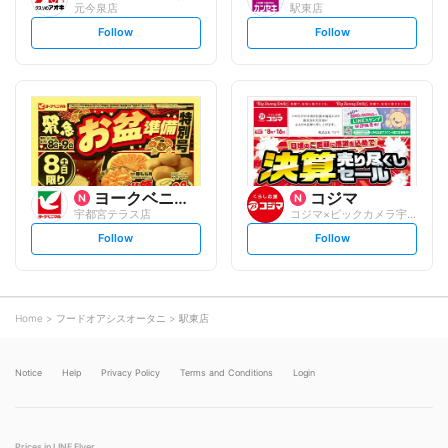
元今泉店
駅東店
s
s
Follow
Follow
e
e
t
t
f
f
o
o
l
l
l
l
o
o
w
w
ヨークベニマル
コジマ
宇都宮テラス店
コジマ×ビックカメラ宇都宮テラス店
s
s
Follow
Follow
e
e
t
t
f
f
o
o
l
l
l
l
o
o
Home
フードオアシスオータニ
駅東店
w
w
Notice
Help
Privacy Policy
Terms and Conditions
Login
Prices in LINE Flyer