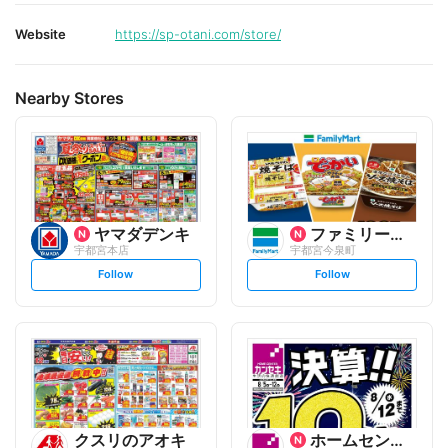
Website
https://sp-otani.com/store/
Nearby Stores
ヤマダデンキ
ファミリーマート
宇都宮本店
宇都宮今泉町
s
s
Follow
Follow
e
e
t
t
f
f
o
o
l
l
l
l
o
o
w
w
クスリのアオキ
ホームセンターカンセキ