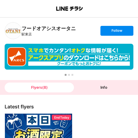
B
r
a
n
フードオアシスオータニ
c
s
Follow
h
e
駅東店
T
t
o
f
p
o
l
l
o
w
Flyers
(
8
)
Info
Latest flyers
End Today