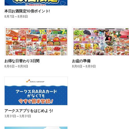
本日お酒限定10倍ポイント!
8月7日
～
8月8日
お得な日替わり3日間
お盆の準備
8月6日
～
8月9日
8月6日
～
8月9日
アークスアプリをはじめよう!
3月31日
～
3月31日