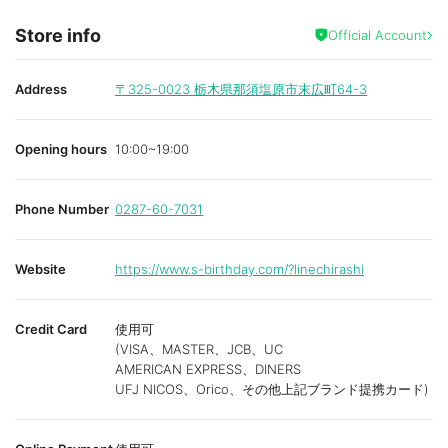
Store info
Official Account
Address
〒325-0023
栃木県那須塩原市末広町64-3
Opening hours
10:00~19:00
Phone Number
0287-60-7031
Website
https://www.s-birthday.com/?linechirashi
Credit Card
使用可
(VISA、MASTER、JCB、UC
AMERICAN EXPRESS、DINERS
UFJ NICOS、Orico、その他上記ブランド提携カード)