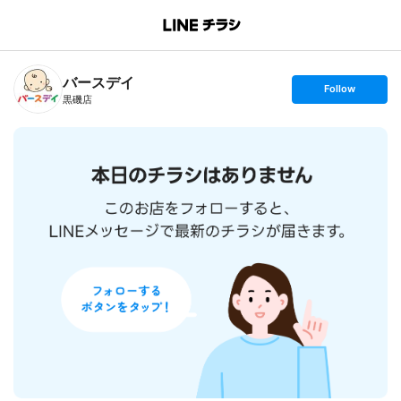
B
r
a
n
バースデイ
c
s
Follow
h
e
黒磯店
T
t
o
f
p
o
l
l
o
w