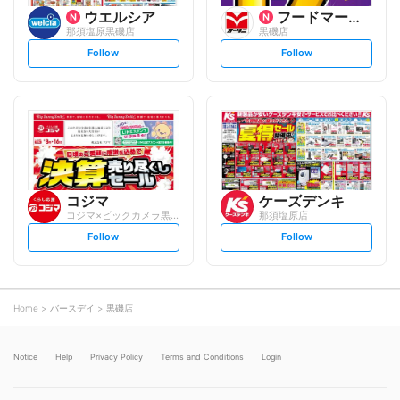
ウエルシア
フードマーケットオータニ
那須塩原黒磯店
黒磯店
s
s
Follow
Follow
e
e
t
t
f
f
o
o
l
l
l
l
o
o
w
w
コジマ
ケーズデンキ
コジマ×ビックカメラ黒磯店
那須塩原店
s
s
Follow
Follow
e
e
t
t
f
f
o
o
l
l
l
l
o
o
Home
バースデイ
黒磯店
w
w
Notice
Help
Privacy Policy
Terms and Conditions
Login