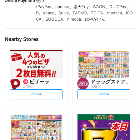
Online Payment
使用可
(PayPay、nanaco、楽天Edy、WAON、QUICPay、i
D、Kitaca、Suica、PASMO、TOICA、manaca、ICO
CA、SUGOCA、nimoca、はやかけん)
Nearby Stores
ピザーラ
ドラッグストアコスモス
黒磯店
黒磯店
s
s
Follow
Follow
e
e
t
t
f
f
o
o
l
l
l
l
o
o
w
w