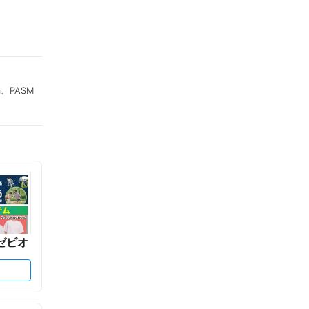
a、PASM
ゼビオ