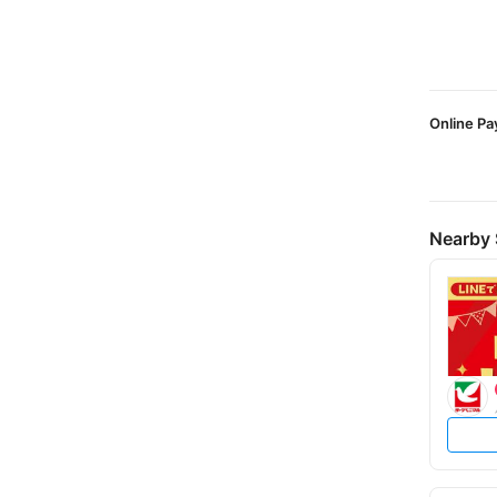
Online P
Nearby 