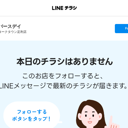
バースデイ
s
F
e
ヨークタウン足利店
t
f
o
l
l
o
w