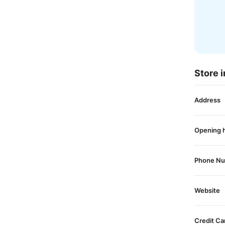
Store i
Address
Opening 
Phone N
Website
Credit Ca