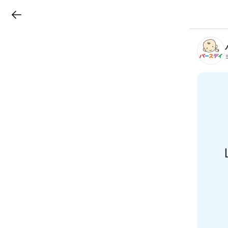
LINEチラシ
B
r
a
n
c
h
T
o
p