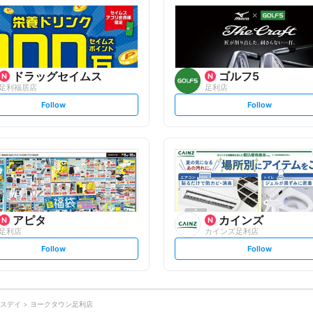
l
l
o
o
w
w
ドラッグセイムス
ゴルフ5
足利福居店
足利店
s
s
Follow
Follow
e
e
t
t
f
f
o
o
l
l
l
l
o
o
w
w
アピタ
カインズ
足利店
カインズ足利店
s
s
Follow
Follow
e
e
t
t
f
f
o
o
l
l
l
l
o
o
スデイ
ヨークタウン足利店
w
w