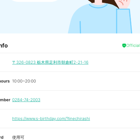
nfo
Officia
〒326-0823
栃木県足利市朝倉町2-21-16
hours
10:00~20:00
umber
0284-74-2003
https://www.s-birthday.com/?linechirashi
rd
使用可