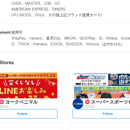
(VISA、MASTER、JCB、UC
AMERICAN EXPRESS、DINERS
UFJ NICOS、Orico、その他上記ブランド提携カード)
ayment
使用可
(PayPay、nanaco、楽天Edy、WAON、QUICPay、iD、Kitaca、Suic
O、TOICA、manaca、ICOCA、SUGOCA、nimoca、はやかけん)
Stores
ヨークベニマル
スーパースポーツ
足利店
足利店
s
s
Follow
Follow
e
e
t
t
f
f
o
o
l
l