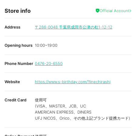
Store info
Official Account
Address
〒286-0048
千葉県成田市公津の杜1-12-12
Opening hours
10:00~19:00
Phone Number
0476-20-6550
Website
https://www.s-birthday.com/?linechirashi
Credit Card
使用可
(VISA、MASTER、JCB、UC
AMERICAN EXPRESS、DINERS
UFJ NICOS、Orico、その他上記ブランド提携カード)