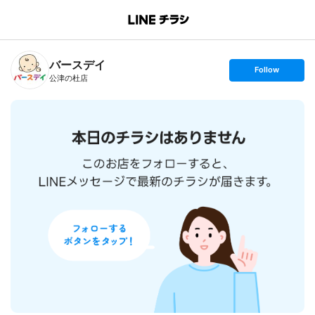
B
r
a
n
バースデイ
c
s
Follow
h
e
公津の杜店
T
t
o
f
p
o
l
l
o
w