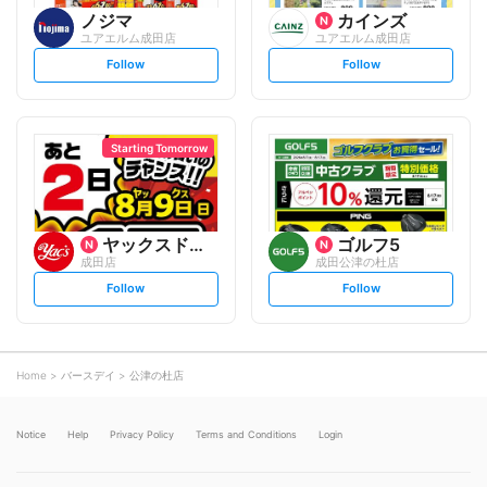
ノジマ
カインズ
ユアエルム成田店
ユアエルム成田店
s
s
Follow
Follow
e
e
t
t
f
f
o
o
l
l
l
l
o
o
Starting Tomorrow
w
w
ヤックスドラッグ
ゴルフ5
成田店
成田公津の杜店
s
s
Follow
Follow
e
e
t
t
f
f
o
o
l
l
l
l
o
o
Home
バースデイ
公津の杜店
w
w
Notice
Help
Privacy Policy
Terms and Conditions
Login