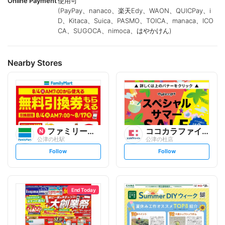
Online Payment
使用可
(PayPay、nanaco、楽天Edy、WAON、QUICPay、i
D、Kitaca、Suica、PASMO、TOICA、manaca、ICO
CA、SUGOCA、nimoca、はやかけん)
Nearby Stores
ファミリーマート
ココカラファイン
公津の杜駅
公津の杜店
s
s
Follow
Follow
e
e
t
t
f
f
o
o
l
l
l
l
o
o
End Today
w
w