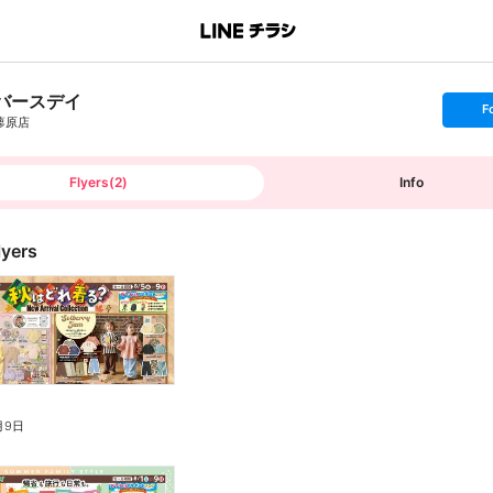
バースデイ
s
F
e
蓼原店
t
f
o
l
l
Flyers
(
2
)
Info
o
w
lyers
月9日