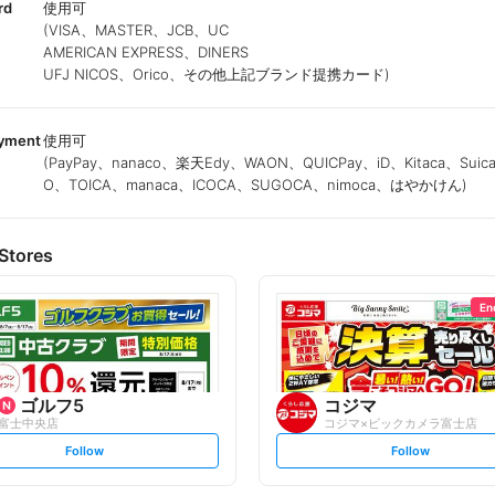
rd
使用可
(VISA、MASTER、JCB、UC
AMERICAN EXPRESS、DINERS
UFJ NICOS、Orico、その他上記ブランド提携カード)
ayment
使用可
(PayPay、nanaco、楽天Edy、WAON、QUICPay、iD、Kitaca、Suic
O、TOICA、manaca、ICOCA、SUGOCA、nimoca、はやかけん)
Stores
En
ゴルフ5
コジマ
富士中央店
コジマ×ビックカメラ富士店
s
s
Follow
Follow
e
e
t
t
f
f