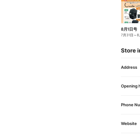
8月1日号
7月31日
～
8
Store i
Address
Opening 
Phone N
Website