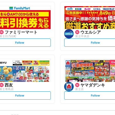
o
o
l
l
l
l
o
o
w
w
ファミリーマート
ウエルシア
富士日乃出町
富士中央店
s
s
Follow
Follow
e
e
t
t
f
f
o
o
l
l
l
l
o
o
En
w
w
西友
ヤマダデンキ
富士青島店
富士店
s
s
Follow
Follow
e
e
t
t
f
f
o
o
l
l
l
l
o
o