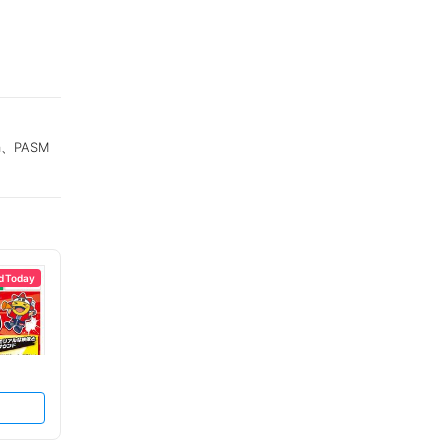
a、PASM
d Today