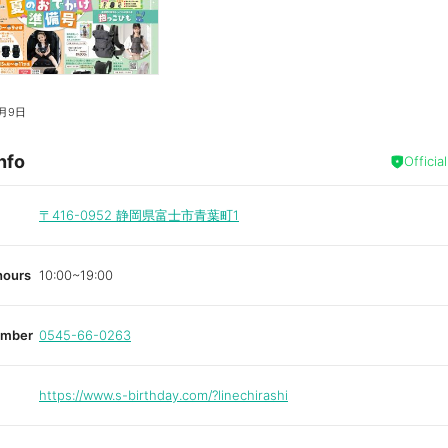
月9日
nfo
Officia
〒416-0952
静岡県富士市青葉町1
hours
10:00~19:00
umber
0545-66-0263
https://www.s-birthday.com/?linechirashi