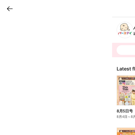
LINEチラシ
B
r
a
n
c
h
T
o
p
Latest f
8月5日号
8月4日
～
8