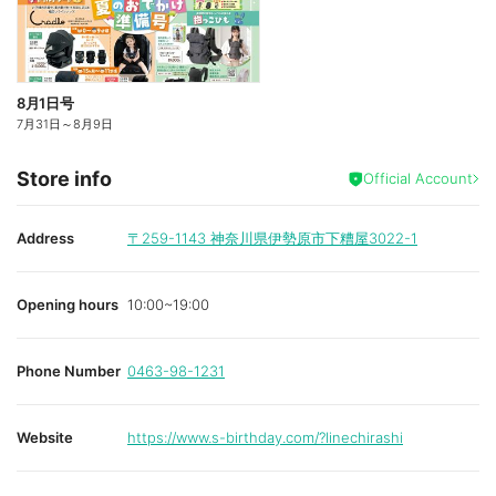
8月1日号
7月31日
～
8月9日
Store info
Official Account
Address
〒259-1143
神奈川県伊勢原市下糟屋3022-1
Opening hours
10:00~19:00
Phone Number
0463-98-1231
Website
https://www.s-birthday.com/?linechirashi