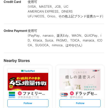
Credit Card
使用可
(VISA、MASTER、JCB、UC
AMERICAN EXPRESS、DINERS
UFJ NICOS、Orico、その他上記ブランド提携カード)
Online Payment
使用可
(PayPay、nanaco、楽天Edy、WAON、QUICPay、i
D、Kitaca、Suica、PASMO、TOICA、manaca、ICO
CA、SUGOCA、nimoca、はやかけん)
Nearby Stores
ファミリーマート
ドラッグセイムス
伊勢原高森三丁目
愛甲石田店
s
s
Follow
Follow
e
e