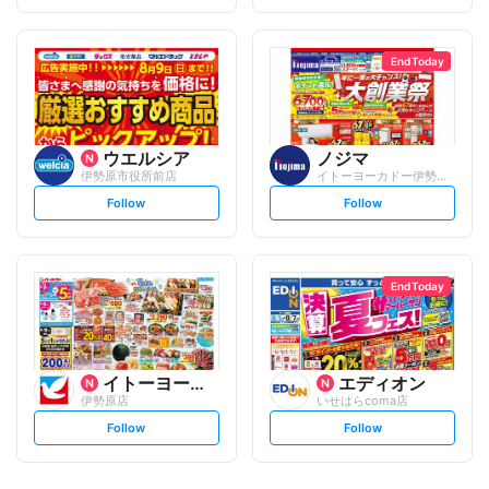
t
t
f
f
o
o
l
l
l
l
o
o
End Today
w
w
ウエルシア
ノジマ
伊勢原市役所前店
イトーヨーカドー伊勢原店
s
s
Follow
Follow
e
e
t
t
f
f
o
o
l
l
l
l
o
o
End Today
w
w
イトーヨーカ堂
エディオン
伊勢原店
いせはらcoma店
s
s
Follow
Follow
e
e
t
t
f
f
o
o
l
l