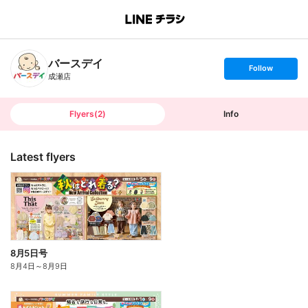
B
r
a
n
バースデイ
c
s
Follow
h
e
成瀬店
T
t
o
f
p
o
l
l
Flyers
(
2
)
Info
o
w
Latest flyers
8月5日号
8月4日
～
8月9日