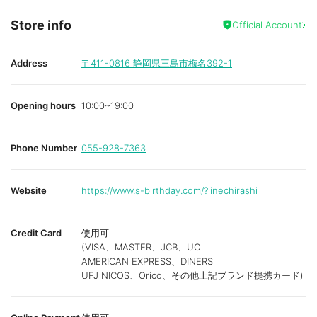
Store info
Official Account
Address
〒411-0816
静岡県三島市梅名392-1
Opening hours
10:00~19:00
Phone Number
055-928-7363
Website
https://www.s-birthday.com/?linechirashi
Credit Card
使用可
(VISA、MASTER、JCB、UC
AMERICAN EXPRESS、DINERS
UFJ NICOS、Orico、その他上記ブランド提携カード)