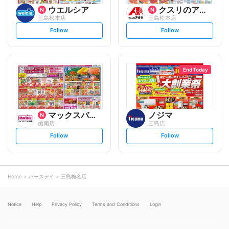
ウエルシア
クスリのアオキ
三島松本店
三島松本店
s
s
Follow
Follow
e
e
t
t
f
f
o
o
l
l
l
l
o
o
End Today
w
w
マックスバリュ
ノジマ
函南店
三島店
s
s
Follow
Follow
e
e
t
t
f
f
o
o
l
l
l
l
o
o
Home
バースデイ
三島梅名店
w
w
Notice
Help
Privacy Policy
Terms and Conditions
Login