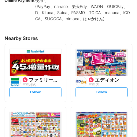
Online Payment
使用可
(PayPay、nanaco、楽天Edy、WAON、QUICPay、i
D、Kitaca、Suica、PASMO、TOICA、manaca、ICO
CA、SUGOCA、nimoca、はやかけん)
Nearby Stores
ファミリーマート
エディオン
三島梅名
三島店
s
s
Follow
Follow
e
e
t
t
f
f
o
o
l
l
l
l
o
o
w
w