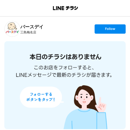
B
r
a
n
バースデイ
c
s
Follow
h
e
三島梅名店
T
t
o
f
p
o
l
l
o
w