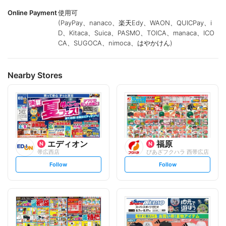
Online Payment
使用可
(PayPay、nanaco、楽天Edy、WAON、QUICPay、i
D、Kitaca、Suica、PASMO、TOICA、manaca、ICO
CA、SUGOCA、nimoca、はやかけん)
Nearby Stores
エディオン
福原
帯広西店
ぴあざフクハラ 西帯広店
s
s
Follow
Follow
e
e
t
t
f
f
o
o
l
l
l
l
o
o
w
w