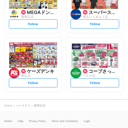
MEGAドン・キホーテ
スーパースポーツゼビオ
西帯広店
帯広いっきゅう店
s
s
Follow
Follow
e
e
t
t
f
f
o
o
l
l
l
l
o
o
w
w
ケーズデンキ
コープさっぽろ
帯広店
ベルデ店
s
s
Follow
Follow
e
e
t
t
f
f
o
o
l
l
l
l
o
o
Home
バースデイ
西帯広店
w
w
Notice
Help
Privacy Policy
Terms and Conditions
Login