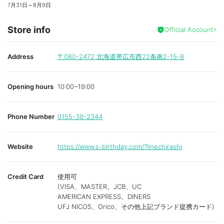
7月31日
～
8月9日
Store info
Official Account
Address
〒080-2472
北海道帯広市西22条南2-15-8
Opening hours
10:00~19:00
Phone Number
0155-38-2344
Website
https://www.s-birthday.com/?linechirashi
Credit Card
使用可
(VISA、MASTER、JCB、UC
AMERICAN EXPRESS、DINERS
UFJ NICOS、Orico、その他上記ブランド提携カード)