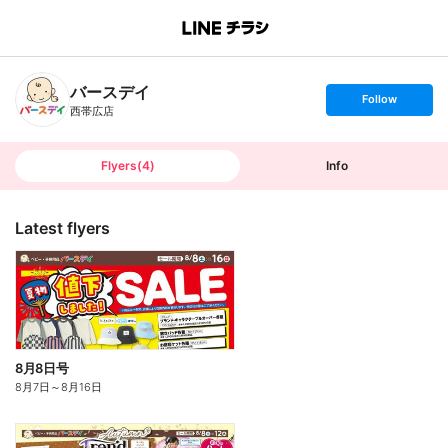
B
r
a
n
バースデイ
c
s
Follow
h
e
西帯広店
T
t
o
f
p
o
l
l
Flyers
(
4
)
Info
o
w
Latest flyers
8月8日号
8月7日
～
8月16日