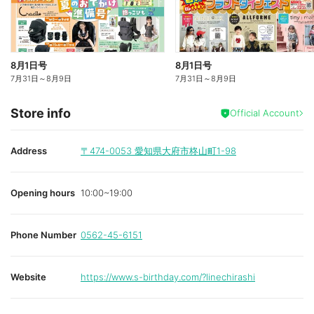
8月1日号
8月1日号
7月31日
～
8月9日
7月31日
～
8月9日
Store info
Official Account
Address
〒474-0053
愛知県大府市柊山町1-98
Opening hours
10:00~19:00
Phone Number
0562-45-6151
Website
https://www.s-birthday.com/?linechirashi