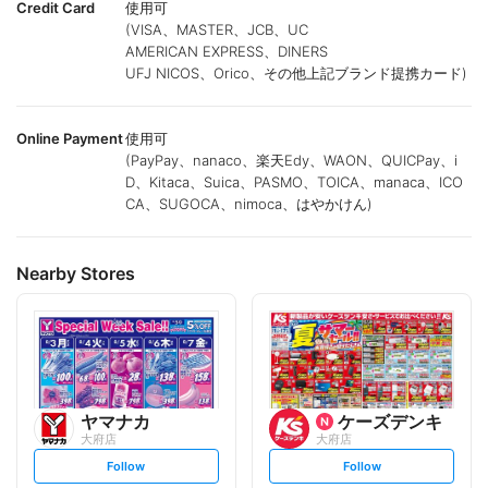
Credit Card
使用可
(VISA、MASTER、JCB、UC
AMERICAN EXPRESS、DINERS
UFJ NICOS、Orico、その他上記ブランド提携カード)
Online Payment
使用可
(PayPay、nanaco、楽天Edy、WAON、QUICPay、i
D、Kitaca、Suica、PASMO、TOICA、manaca、ICO
CA、SUGOCA、nimoca、はやかけん)
Nearby Stores
ヤマナカ
ケーズデンキ
大府店
大府店
s
s
Follow
Follow
e
e