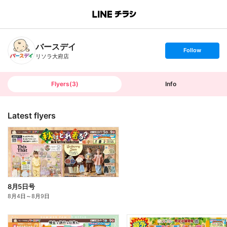
B
r
a
n
バースデイ
c
s
Follow
h
e
リソラ大府店
T
t
o
f
p
o
l
l
Flyers
(
3
)
Info
o
w
Latest flyers
8月5日号
8月4日
～
8月9日