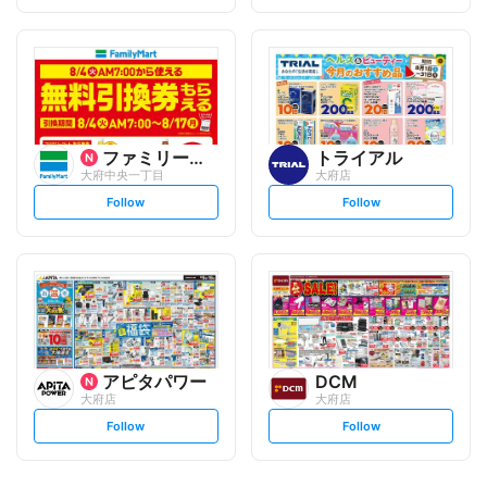
t
t
f
f
o
o
l
l
l
l
o
o
w
w
ファミリーマート
トライアル
大府中央一丁目
大府店
s
s
Follow
Follow
e
e
t
t
f
f
o
o
l
l
l
l
o
o
w
w
アピタパワー
DCM
大府店
大府店
s
s
Follow
Follow
e
e
t
t
f
f
o
o
l
l