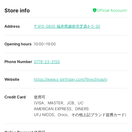
Store info
Official Account
Address
〒915-0805
福井県越前市芝原4-5-30
Opening hours
10:00~19:00
Phone Number
0778-23-3150
Website
https://www.s-birthday.com/?linechirashi
Credit Card
使用可
(VISA、MASTER、JCB、UC
AMERICAN EXPRESS、DINERS
UFJ NICOS、Orico、その他上記ブランド提携カード)