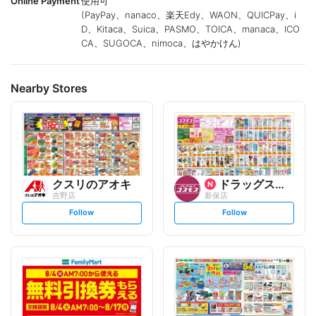
Online Payment
使用可
(PayPay、nanaco、楽天Edy、WAON、QUICPay、i
D、Kitaca、Suica、PASMO、TOICA、manaca、ICO
CA、SUGOCA、nimoca、はやかけん)
Nearby Stores
クスリのアオキ
ドラッグストアコスモス
吉野店
新保店
s
s
Follow
Follow
e
e
t
t
f
f
o
o
l
l
l
l
o
o
w
w