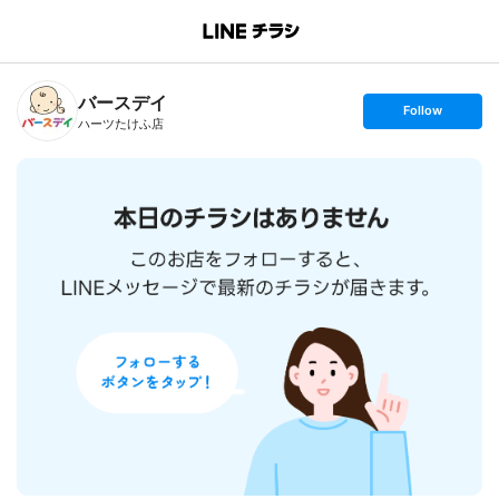
B
r
a
n
バースデイ
c
s
Follow
h
e
ハーツたけふ店
T
t
o
f
p
o
l
l
o
w