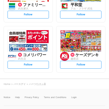
ファミリーマート
平和堂
武生家久
アル・プラザ 武生
s
s
Follow
Follow
e
e
t
t
f
f
o
o
l
l
l
l
o
o
w
w
コメリパワー
ケーズデンキ
武生店
越前店
s
s
Follow
Follow
e
e
t
t
f
f
o
o
l
l
l
l
o
o
Home
バースデイ
ハーツたけふ店
w
w
Notice
Help
Privacy Policy
Terms and Conditions
Login