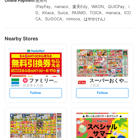
Online Payment
使用可
(PayPay、nanaco、楽天Edy、WAON、QUICPay、i
D、Kitaca、Suica、PASMO、TOICA、manaca、ICO
CA、SUGOCA、nimoca、はやかけん)
Nearby Stores
ファミリーマート
スーパーおくやま
田原本十六面
三笠店
s
s
Follow
Follow
e
e
t
t
f
f
o
o
l
l
l
l
o
o
w
w