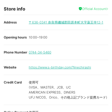
Store info
Official Account
Address
〒636-0341
奈良県磯城郡田原本町大字薬王寺12-1
Opening hours
10:00~19:00
Phone Number
0744-34-5460
Website
https://www.s-birthday.com/?linechirashi
Credit Card
使用可
(VISA、MASTER、JCB、UC
AMERICAN EXPRESS、DINERS
UFJ NICOS、Orico、その他上記ブランド提携カード)