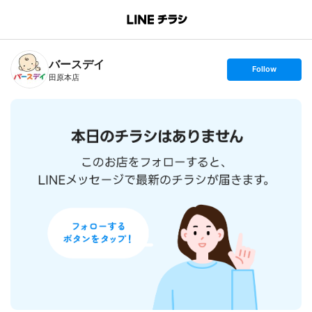
B
r
a
n
バースデイ
c
s
Follow
h
e
田原本店
T
t
o
f
p
o
l
l
o
w