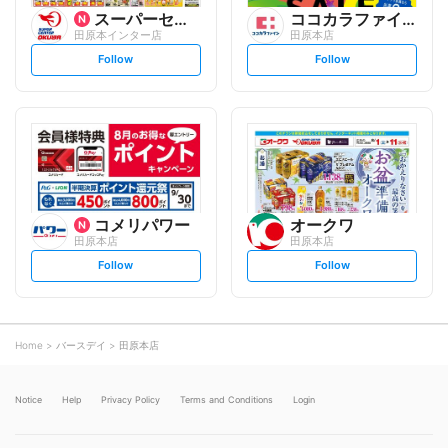
スーパーセンターオークワ
ココカラファイン
田原本インター店
田原本店
s
s
Follow
Follow
e
e
t
t
f
f
o
o
l
l
l
l
o
o
w
w
コメリパワー
オークワ
田原本店
田原本店
s
s
Follow
Follow
e
e
t
t
f
f
o
o
l
l
l
l
o
o
Home
バースデイ
田原本店
w
w
Notice
Help
Privacy Policy
Terms and Conditions
Login