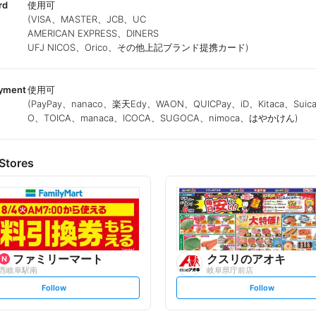
rd
使用可
(VISA、MASTER、JCB、UC
AMERICAN EXPRESS、DINERS
UFJ NICOS、Orico、その他上記ブランド提携カード)
ayment
使用可
(PayPay、nanaco、楽天Edy、WAON、QUICPay、iD、Kitaca、Suic
O、TOICA、manaca、ICOCA、SUGOCA、nimoca、はやかけん)
Stores
ファミリーマート
クスリのアオキ
西岐阜駅南
岐阜県庁前店
s
s
Follow
Follow
e
e
t
t
f
f