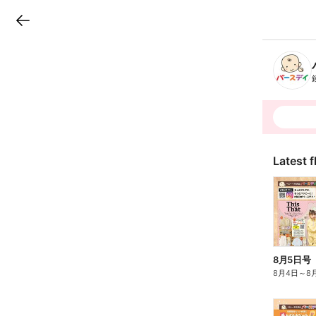
LINEチラシ
B
r
a
n
c
h
T
o
p
Latest f
8月5日号
8月4日
～
8