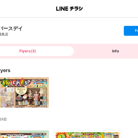
バースデイ
s
F
e
鏡島店
t
f
o
l
l
Flyers
(
3
)
Info
o
w
lyers
月9日