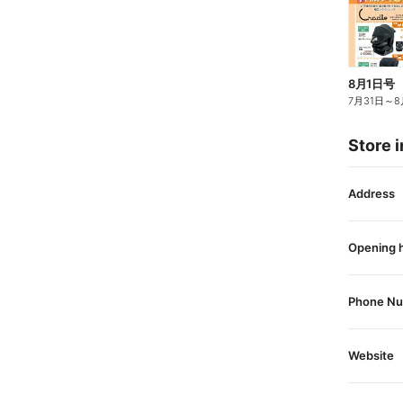
8月1日号
7月31日
～
8
Store i
Address
Opening 
Phone N
Website