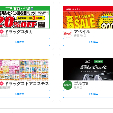
o
o
l
l
l
l
o
o
w
w
ドラッグユタカ
アベイル
鏡島店
薮田FM店
s
s
Follow
Follow
e
e
t
t
f
f
o
o
l
l
l
l
o
o
w
w
ドラッグストアコスモス
ゴルフ5
薮田西店
岐阜店
s
s
Follow
Follow
e
e
t
t
f
f
o
o
l
l
l
l
o
o