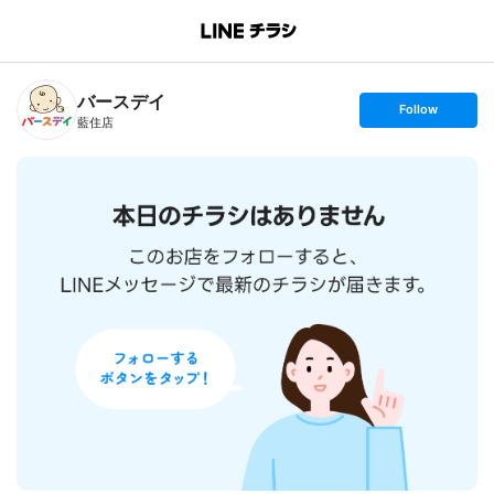
B
r
a
n
バースデイ
c
s
Follow
h
e
藍住店
T
t
o
f
p
o
l
l
o
w