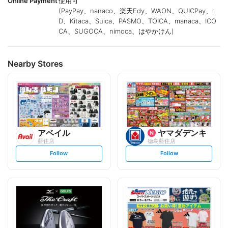
Online Payment
使用可
(PayPay、nanaco、楽天Edy、WAON、QUICPay、i
D、Kitaca、Suica、PASMO、TOICA、manaca、ICO
CA、SUGOCA、nimoca、はやかけん)
Nearby Stores
アベイル
ヤマダデンキ
藍住店
徳島藍住店
s
s
Follow
Follow
e
e
t
t
f
f
o
o
l
l
l
l
o
o
w
w