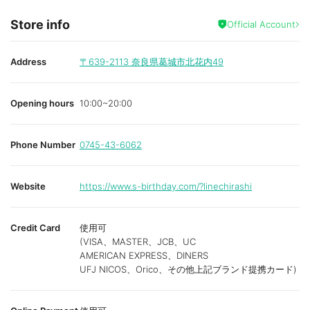
Store info
Official Account
Address
〒639-2113
奈良県葛城市北花内49
Opening hours
10:00~20:00
Phone Number
0745-43-6062
Website
https://www.s-birthday.com/?linechirashi
Credit Card
使用可
(VISA、MASTER、JCB、UC
AMERICAN EXPRESS、DINERS
UFJ NICOS、Orico、その他上記ブランド提携カード)