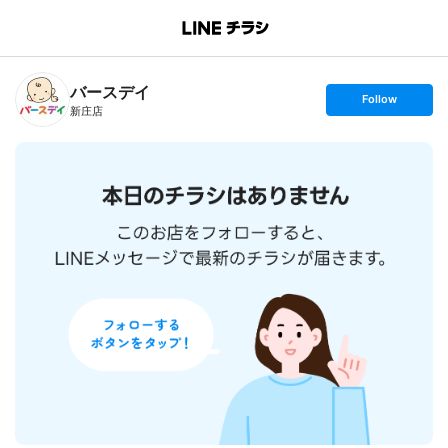
B
r
a
n
バースデイ
c
s
Follow
h
e
新庄店
T
t
o
f
p
o
l
l
o
w