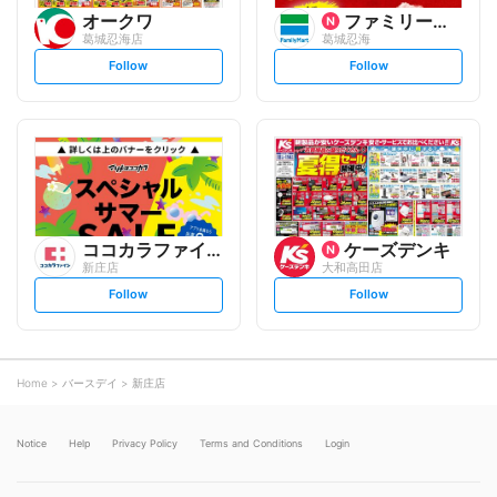
オークワ
ファミリーマート
葛城忍海店
葛城忍海
s
s
Follow
Follow
e
e
t
t
f
f
o
o
l
l
l
l
o
o
w
w
ココカラファイン
ケーズデンキ
新庄店
大和高田店
s
s
Follow
Follow
e
e
t
t
f
f
o
o
l
l
l
l
o
o
Home
バースデイ
新庄店
w
w
Notice
Help
Privacy Policy
Terms and Conditions
Login