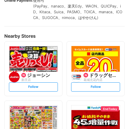
Online Payment
使用可
(PayPay、nanaco、楽天Edy、WAON、QUICPay、i
D、Kitaca、Suica、PASMO、TOICA、manaca、ICO
CA、SUGOCA、nimoca、はやかけん)
Nearby Stores
ジョーシン
ドラッグセイムス
新庄店
葛城北花内店
s
s
Follow
Follow
e
e
t
t
f
f
o
o
l
l
l
l
o
o
End Today
w
w