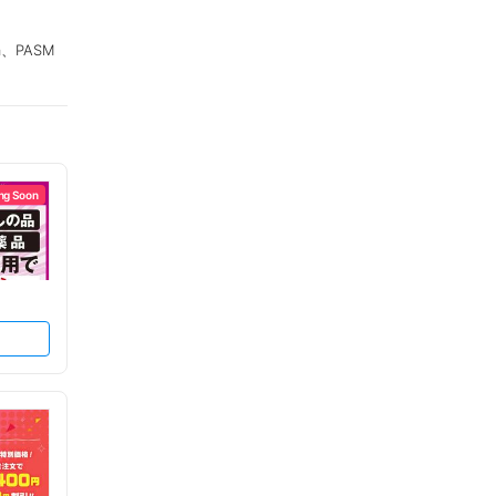
a、PASM
ng Soon