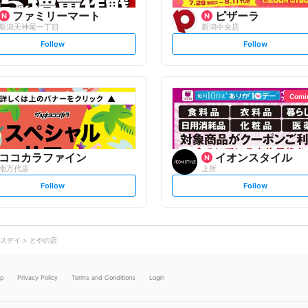
ファミリーマート
ピザーラ
新潟天神尾一丁目
新潟中央店
s
s
Follow
Follow
e
e
t
t
f
f
o
o
l
l
l
l
o
o
Comi
w
w
ココカラファイン
イオンスタイル
南万代店
上所
s
s
Follow
Follow
e
e
t
t
f
f
o
o
l
l
l
l
o
o
スデイ
とやの店
w
w
lp
Privacy Policy
Terms and Conditions
Login