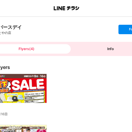
バースデイ
s
F
e
とやの店
t
f
o
l
l
Flyers
(
4
)
Info
o
w
lyers
月16日