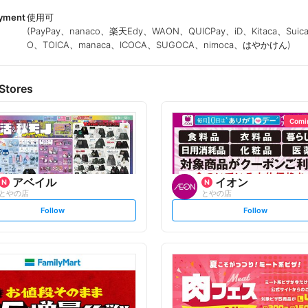
ayment
使用可
(PayPay、nanaco、楽天Edy、WAON、QUICPay、iD、Kitaca、Suic
O、TOICA、manaca、ICOCA、SUGOCA、nimoca、はやかけん)
Stores
Comi
アベイル
イオン
とやの店
とやの店
s
s
Follow
Follow
e
e
t
t
f
f
o
o
l
l
l
l
o
o
w
w