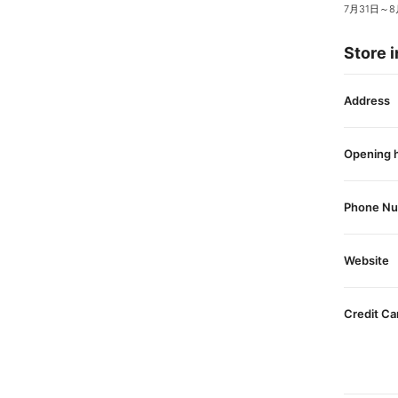
7月31日
～
8
Store i
Address
Opening 
Phone N
Website
Credit Ca