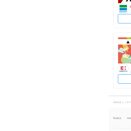
Home
バー
Notice
He