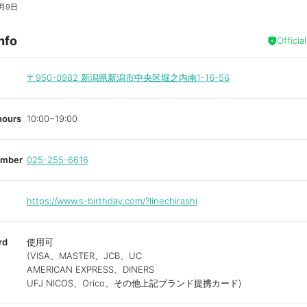
月9日
nfo
Officia
〒950-0982
新潟県新潟市中央区堀之内南1-16-56
hours
10:00~19:00
umber
025-255-6616
https://www.s-birthday.com/?linechirashi
rd
使用可
(VISA、MASTER、JCB、UC
AMERICAN EXPRESS、DINERS
UFJ NICOS、Orico、その他上記ブランド提携カード)