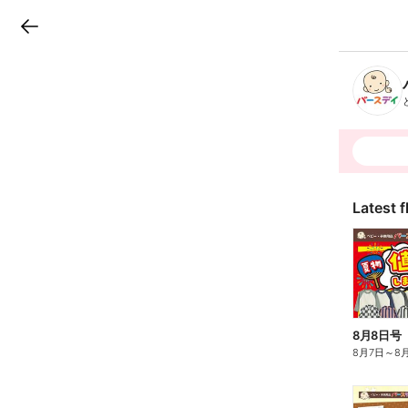
LINEチラシ
B
r
a
n
c
h
T
o
p
Latest f
8月8日号
8月7日
～
8