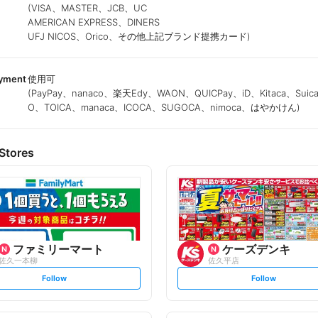
(VISA、MASTER、JCB、UC
AMERICAN EXPRESS、DINERS
UFJ NICOS、Orico、その他上記ブランド提携カード)
ayment
使用可
(PayPay、nanaco、楽天Edy、WAON、QUICPay、iD、Kitaca、Suic
O、TOICA、manaca、ICOCA、SUGOCA、nimoca、はやかけん)
Stores
ファミリーマート
ケーズデンキ
佐久一本柳
佐久平店
s
s
Follow
Follow
e
e
t
t
f
f
o
o
l
l