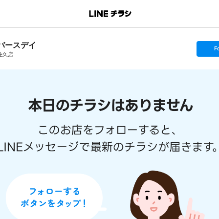
バースデイ
s
F
e
佐久店
t
f
o
l
l
o
w