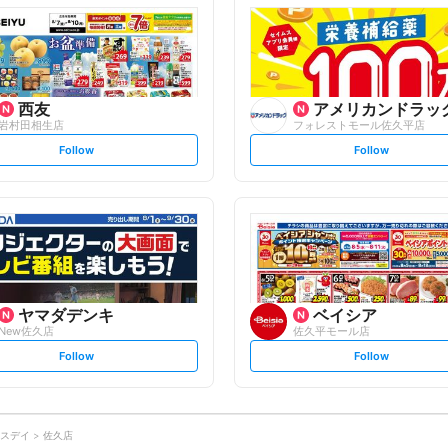
l
l
o
o
w
w
西友
アメリカンドラッ
岩村田相生店
フォレストモール佐久平店
s
s
Follow
Follow
e
e
t
t
f
f
o
o
l
l
l
l
o
o
w
w
ヤマダデンキ
ベイシア
New佐久店
佐久平モール店
s
s
Follow
Follow
e
e
t
t
f
f
o
o
l
l
l
l
o
o
スデイ
佐久店
w
w