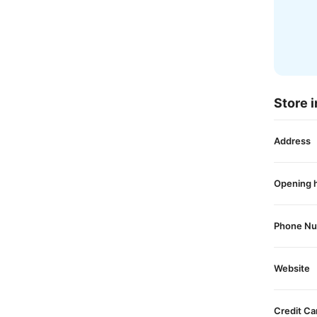
Store i
Address
Opening 
Phone N
Website
Credit Ca