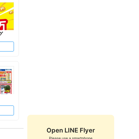
グ
Open LINE Flyer
Please use a smartphone
