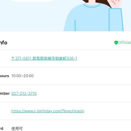
nfo
Officia
〒371-0811
群馬県前橋市朝倉町936-1
hours
10:00~20:00
umber
027-212-3710
https://www.s-birthday.com/?linechirashi
rd
使用可