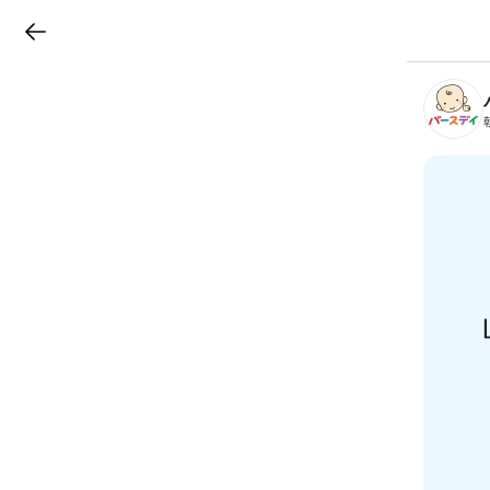
LINEチラシ
B
r
a
n
c
h
T
o
p