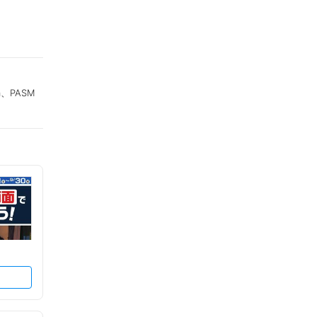
a、PASM