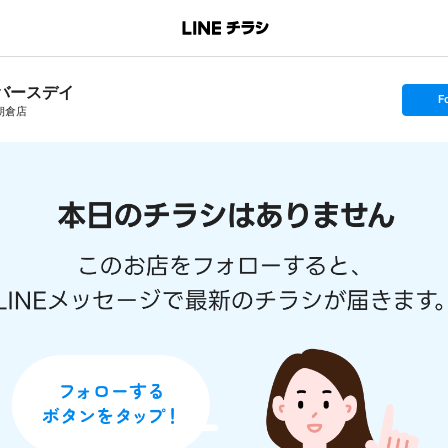
バースデイ
s
F
e
朝倉店
t
f
o
l
l
o
w