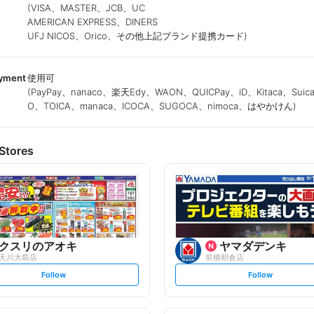
(VISA、MASTER、JCB、UC
AMERICAN EXPRESS、DINERS
UFJ NICOS、Orico、その他上記ブランド提携カード)
ayment
使用可
(PayPay、nanaco、楽天Edy、WAON、QUICPay、iD、Kitaca、Suic
O、TOICA、manaca、ICOCA、SUGOCA、nimoca、はやかけん)
Stores
クスリのアオキ
ヤマダデンキ
天川大島店
前橋朝倉店
s
s
Follow
Follow
e
e
t
t
f
f
o
o
l
l