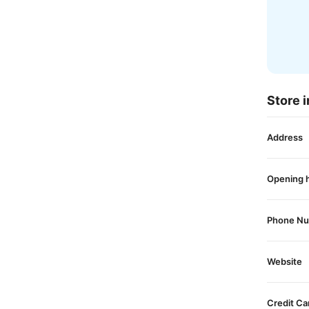
Store i
Address
Opening 
Phone N
Website
Credit Ca