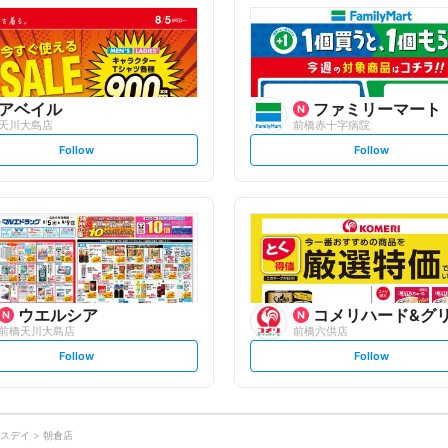
l
l
o
o
w
w
アベイル
ファミリーマート
天川大島店
前橋赤十字病院
s
s
Follow
Follow
e
e
t
t
f
f
o
o
l
l
l
l
o
o
w
w
ウエルシア
コメリハード&グ
前橋天川大島店
前橋六供店
s
s
Follow
Follow
e
e
t
t
f
f
o
o
l
l
l
l
o
o
スデイ
朝倉店
w
w