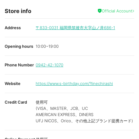
Store info
Official Account
Address
〒833-0031
福岡県筑後市大字山ノ井686-1
Opening hours
10:00~19:00
Phone Number
0942-42-1070
Website
https://www.s-birthday.com/?linechirashi
Credit Card
使用可
(VISA、MASTER、JCB、UC
AMERICAN EXPRESS、DINERS
UFJ NICOS、Orico、その他上記ブランド提携カード)