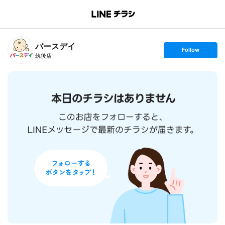
B
r
a
n
バースデイ
c
s
Follow
h
e
筑後店
T
t
o
f
p
o
l
l
o
w