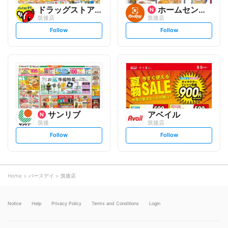
ドラッグストアモリ
ホームセンター グッデイ
筑後店
筑後店
s
s
Follow
Follow
e
e
t
t
f
f
o
o
l
l
l
l
o
o
w
w
サンリブ
アベイル
筑後
筑後店
s
s
Follow
Follow
e
e
t
t
f
f
o
o
l
l
l
l
o
o
Home
バースデイ
筑後店
w
w
Notice
Help
Privacy Policy
Terms and Conditions
Login