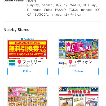
Online Payment
使用可
(PayPay、nanaco、楽天Edy、WAON、QUICPay、i
D、Kitaca、Suica、PASMO、TOICA、manaca、ICO
CA、SUGOCA、nimoca、はやかけん)
Nearby Stores
ファミリーマート
エディオン
筑後東山ノ井
筑後店
s
s
Follow
Follow
e
e
t
t
f
f
o
o
l
l
l
l
o
o
w
w