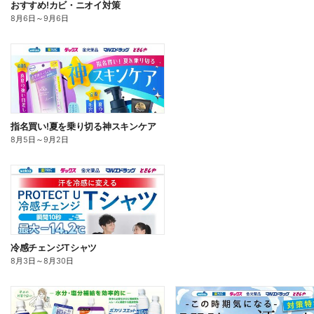
おすすめ!カビ・ニオイ対策
8月6日
～
9月6日
指名買い!夏を乗り切る神スキンケア
8月5日
～
9月2日
冷感チェンジTシャツ
8月3日
～
8月30日