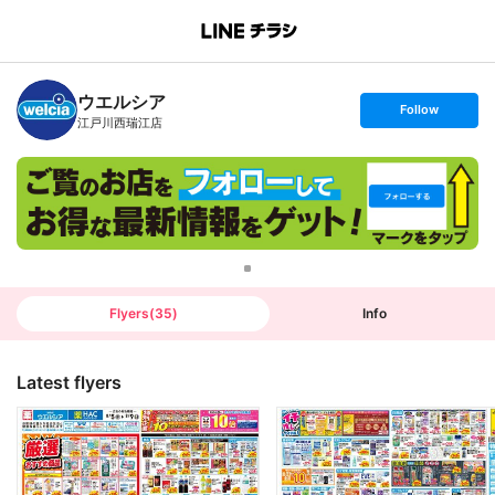
B
r
a
n
ウエルシア
c
s
Follow
h
e
江戸川西瑞江店
T
t
o
f
p
o
l
l
o
w
Flyers
(
35
)
Info
Latest flyers