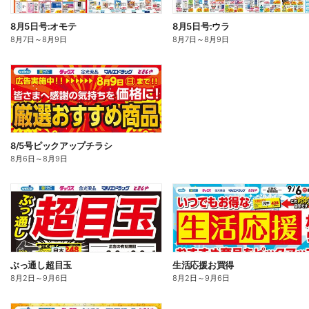
8月5日号:オモテ
8月5日号:ウラ
8月7日
～
8月9日
8月7日
～
8月9日
8/5号ピックアップチラシ
8月6日
～
8月9日
ぶっ通し超目玉
生活応援お買得
8月2日
～
9月6日
8月2日
～
9月6日