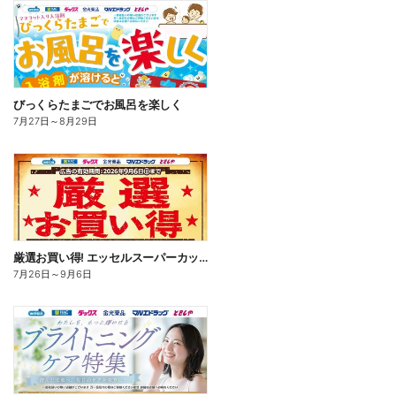
びっくらたまごでお風呂を楽しく
7月27日
～
8月29日
厳選お買い得! エッセルスーパーカップ
7月26日
～
9月6日