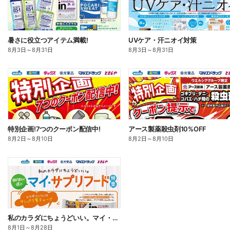
暑さに役立つアイテム満載!
UVケア・汗ニオイ対策
8月3日
～
8月31日
8月3日
～
8月31日
特別企画!7つのクーポン配信中!
アース製薬殺虫剤10%OFF
8月2日
～
8月10日
8月2日
～
8月10日
私のカラダにちょうどいい。マイ・サプリフード
8月1日
～
8月28日