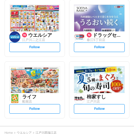
l
l
l
l
o
o
w
w
ウエルシア
ドラッグセイムス
江戸川二之江店
春江5丁目店
s
s
Follow
Follow
e
e
t
t
f
f
o
o
l
l
l
l
o
o
w
w
ライフ
柿家すし
船堀店
江戸川店
s
s
Follow
Follow
e
e
t
t
f
f
o
o
l
l
l
l
o
o
Home
ウエルシア
江戸川西瑞江店