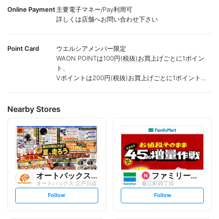
Online Payment
主要電子マネー/Pay利用可
詳しくは店舗へお問い合わせ下さい
Point Card
ウエルシアメンバー限定
WAON POINTは100円(税抜)お買上げごとに1ポイン
ト、
Vポイントは200円(税抜)お買上げごとに1ポイント進
呈致します。
ポイントが付かない商品もございます。
Nearby Stores
オートバックスグループ
ファミリーマート
オートバックス 江戸川店
春江町四丁目
s
s
Follow
Follow
e
e
t
t
f
f
o
o