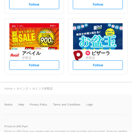
s
s
Follow
Follow
e
e
t
t
f
f
o
o
l
l
l
l
o
o
w
w
アベイル
ピザーラ
伊那店
伊那店
s
s
Follow
Follow
e
e
t
t
f
f
o
o
l
l
l
l
o
o
Home
カインズ
カインズ伊那店
w
w
Notice
Help
Privacy Policy
Terms and Conditions
Login
Prices in LINE Flyer
Prices in LINE Flyer may appear with tax included or both included and excluded. Products eligible