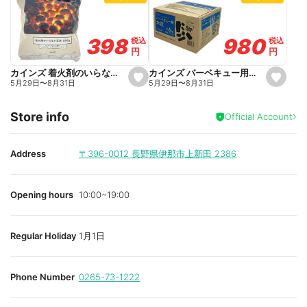
f
f
a
a
v
v
o
o
980
980
398
398
税込
税込
税込
税込
r
r
円
円
円
円
i
i
t
t
e
e
カインズ バーベキュー用木炭 6kg 6~8人用
カインズ 着火剤のいらない 豆炭 屋外専用 500g
s
s
5月29日
〜
8月31日
5月29日
〜
8月31日
e
e
t
t
f
f
Store info
a
a
Official Account
v
v
o
o
r
r
i
i
Address
〒396-0012
長野県伊那市上新田 2386
t
t
e
e
Opening hours
10:00~19:00
Regular Holiday
1月1日
Phone Number
0265-73-1222