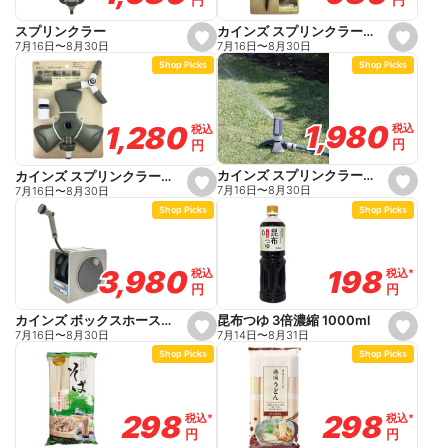
円
円
i
t
e
カインズ スプリンクラー インパクト
スプリンクラー
s
s
7月16日
〜
8月30日
7月16日
〜
8月30日
e
e
Shop Picks
Shop Picks
t
t
f
f
a
a
v
v
o
o
1,980
1,980
1,280
1,280
税込
税込
税込
税込
r
r
円
円
円
円
i
i
t
t
e
e
カインズ スプリンクラータワーガタ
カインズ スプリンクラーラウンド
s
s
7月16日
〜
8月30日
7月16日
〜
8月30日
e
e
Shop Picks
Shop Picks
t
t
f
f
a
a
v
v
o
o
198
198
3,980
3,980
税込
税込
*
*
税込
税込
r
r
円
円
円
円
i
i
t
t
e
e
昆布つゆ 3倍濃縮 1000ml
カインズ ボックスホース付きリール 長さ20m
s
s
7月14日
〜
8月31日
7月16日
〜
8月30日
e
e
Shop Picks
Shop Picks
t
t
f
f
a
a
v
v
o
o
298
298
298
298
税込
税込
*
*
税込
税込
*
*
r
r
円
円
円
円
i
i
t