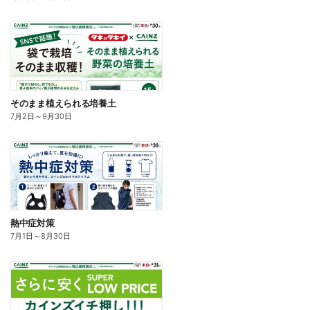
そのまま植えられる培養土
7月2日
～
9月30日
熱中症対策
7月1日
～
8月30日