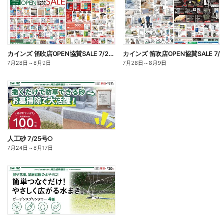
カインズ 笛吹店OPEN協賛SALE 7/29号
7月28日
～
8月9日
7月28日
～
8月9日
人工砂 7/25号○
7月24日
～
8月17日