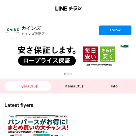
B
r
a
n
カインズ
c
s
Follow
h
e
カインズ伊那店
T
t
o
f
p
o
l
l
o
w
Flyers
(
35
)
Items
(
35
)
Info
Latest flyers