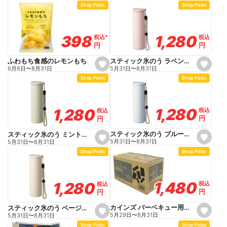
Shop Picks
Shop Picks
t
t
f
f
a
a
v
v
o
o
1,280
1,280
398
398
税込
税込
税込
税込
*
*
r
r
円
円
円
円
i
i
t
t
e
e
スティック氷のう ラベンダー 140ml
ふわもち食感のレモンもち
s
s
5月31日
〜
8月31日
6月6日
〜
8月31日
e
e
Shop Picks
Shop Picks
t
t
f
f
a
a
v
v
o
o
1,280
1,280
1,280
1,280
税込
税込
税込
税込
r
r
円
円
円
円
i
i
t
t
e
e
スティック氷のう ブルー 140ml
スティック氷のう ミント 140ml
s
s
5月31日
〜
8月31日
5月31日
〜
8月31日
e
e
Shop Picks
Shop Picks
t
t
f
f
a
a
v
v
o
o
1,480
1,480
1,280
1,280
税込
税込
税込
税込
r
r
円
円
円
円
i
i
t
t
e
e
カインズ バーベキュー用備長炭 3~4人用 2kg
スティック氷のう ベージュ 140ml
s
s
5月29日
〜
8月31日
5月31日
〜
8月31日
e
e
Shop Picks
Shop Picks
t
t