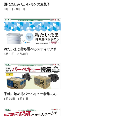
夏に楽しみたいレモンのお菓子
6月6日
～
8月31日
冷たいまま持ち運べるスティック氷のう
5月31日
～
8月31日
手軽に始めるバーベキュー特集~火起こし編~
5月29日
～
8月31日