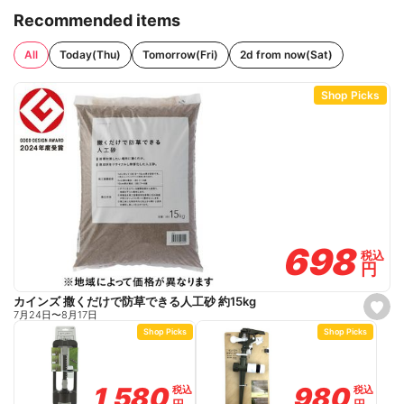
Recommended items
All
Today(Thu)
Tomorrow(Fri)
2d from now(Sat)
Shop Picks
698
698
税込
税込
円
円
カインズ 撒くだけで防草できる人工砂 約15kg
s
7月24日
〜
8月17日
e
Shop Picks
Shop Picks
t
f
a
v
o
980
980
1,580
1,580
税込
税込
税込
税込
r
円
円