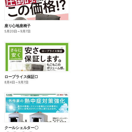
座り心地座椅子
5月20日
～
9月7日
ロープライス保証□
8月4日
～
9月7日
クールシェルター〇