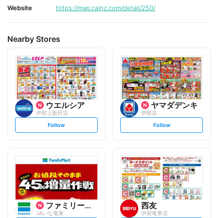
Website
https://map.cainz.com/detail/250/
Nearby Stores
ウエルシア
ヤマダデンキ
伊那上新田店
伊那店
s
s
Follow
Follow
e
e
t
t
f
f
o
o
l
l
l
l
o
o
w
w
ファミリーマート
西友
JAいな竜東
伊那竜東店