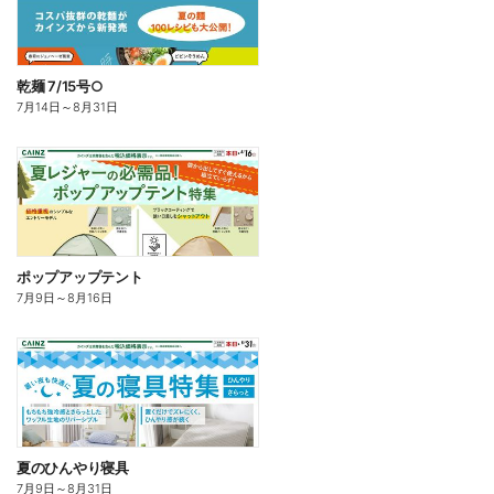
乾麺 7/15号○
7月14日
～
8月31日
ポップアップテント
7月9日
～
8月16日
夏のひんやり寝具
7月9日
～
8月31日