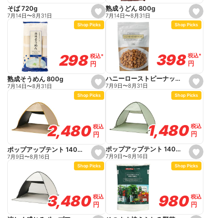
t
e
e
熟成うどん 800g
そば 720g
s
s
7月14日
〜
8月31日
7月14日
〜
8月31日
e
e
Shop Picks
Shop Picks
t
t
f
f
a
a
v
v
o
o
398
398
298
298
税込
税込
*
*
税込
税込
*
*
r
r
円
円
円
円
i
i
t
t
e
e
ハニーローストピーナッツ 340g
熟成そうめん 800g
s
s
7月9日
〜
8月31日
7月14日
〜
8月31日
e
e
Shop Picks
Shop Picks
t
t
f
f
a
a
v
v
o
o
1,480
1,480
2,480
2,480
税込
税込
税込
税込
r
r
円
円
円
円
i
i
t
t
e
e
ポップアップテント 140cm グリーン
ポップアップテント 140cm ブラックコーティング ベージュ
s
s
7月9日
〜
8月16日
7月9日
〜
8月16日
e
e
Shop Picks
Shop Picks
t
t
f
f
a
a
v
v
o
o
980
980
3,480
3,480
税込
税込
税込
税込
r
r
円
円
円
円
i
i
t
t
e
e