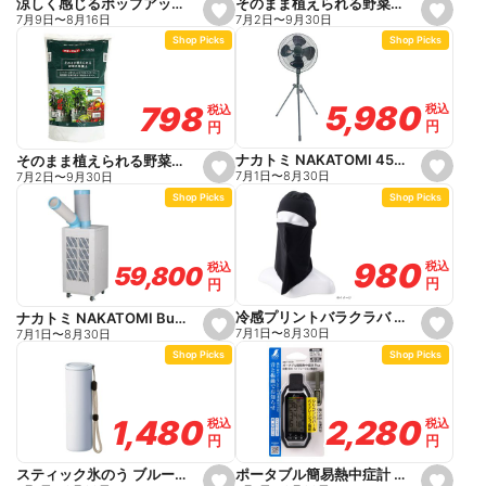
そのまま植えられる野菜の培養土 25L
涼しく感じるポップアップテント 140cm ホワイト
s
s
7月2日
〜
9月30日
7月9日
〜
8月16日
e
e
Shop Picks
Shop Picks
t
t
f
f
a
a
v
v
o
o
5,980
5,980
798
798
税込
税込
税込
税込
r
r
円
円
円
円
i
i
t
t
e
e
ナカトミ NAKATOMI 45cmスタンド扇 HSE-45BGP
そのまま植えられる野菜の培養土 15L
s
s
7月1日
〜
8月30日
7月2日
〜
9月30日
e
e
Shop Picks
Shop Picks
t
t
f
f
a
a
v
v
o
o
980
980
税込
税込
税込
税込
59,800
59,800
r
r
円
円
円
円
i
i
t
t
e
e
冷感プリントバラクラバ ブラック
ナカトミ NAKATOMI Builzzard スポットクーラー SC25BZ
s
s
7月1日
〜
8月30日
7月1日
〜
8月30日
e
e
Shop Picks
Shop Picks
t
t
f
f
a
a
v
v
o
o
2,280
2,280
1,480
1,480
税込
税込
税込
税込
r
r
円
円
円
円
i
i
t
t
e
e
ポータブル簡易熱中症計 Plus 防塵・防水 バイブレーション機能 73239
スティック氷のう ブルー 140ml
s