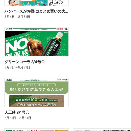
パンパースがお得に!まとめ買いの大チャンス!〇
8月4日
～
8月31日
グリーンコーラ 8/4号○
8月3日
～
8月31日
人工砂 8/1号〇
7月31日
～
8月31日