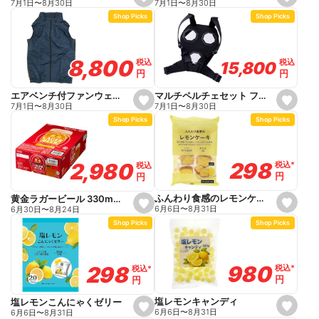
s
7月1日
〜
8月30日
7月1日
〜
8月30日
e
e
Shop Picks
Shop Picks
t
t
f
f
a
a
v
v
o
o
8,800
8,800
税込
税込
税込
税込
15,800
15,800
r
r
円
円
円
円
i
i
t
t
e
e
マルチペルチェセット フリーサイズ PM888
エアベンチ付ファンウェアフルセット ベスト M ネイビー
s
s
7月1日
〜
8月30日
7月1日
〜
8月30日
e
e
Shop Picks
Shop Picks
t
t
f
f
a
a
v
v
o
o
298
298
2,980
2,980
税込
税込
*
*
税込
税込
r
r
円
円
円
円
i
i
t
t
e
e
ふんわり食感のレモンケーキ
黄金ラガービール 330ml×24
s
s
6月6日
〜
8月31日
6月30日
〜
8月24日
e
e
Shop Picks
Shop Picks
t
t
f
f
a
a
v
v
o
o
980
980
298
298
税込
税込
*
*
税込
税込
*
*
r
r
円
円
円
円
i
i
t
t
e
e
塩レモンキャンディ
塩レモンこんにゃくゼリー
s
s
6月6日
〜
8月31日
6月6日
〜
8月31日
e
e