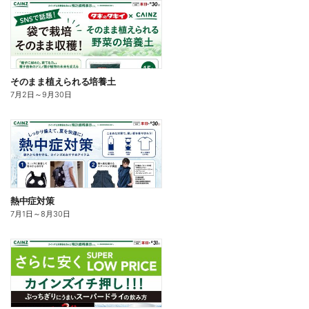
そのまま植えられる培養土
7月2日
～
9月30日
熱中症対策
7月1日
～
8月30日