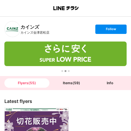
B
r
a
n
カインズ
c
s
Follow
h
e
カインズ会津若松店
T
t
o
f
p
o
l
l
o
w
Flyers
(
55
)
Items
(
59
)
Info
Latest flyers