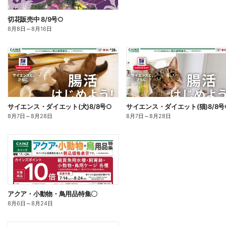
切花販売中 8/9号○
8月8日
～
8月16日
サイエンス・ダイエット(犬)8/8号○
サイエンス・ダイエット(猫)8/8号
8月7日
～
8月28日
8月7日
～
8月28日
アクア・小動物・鳥用品特集〇
8月6日
～
8月24日