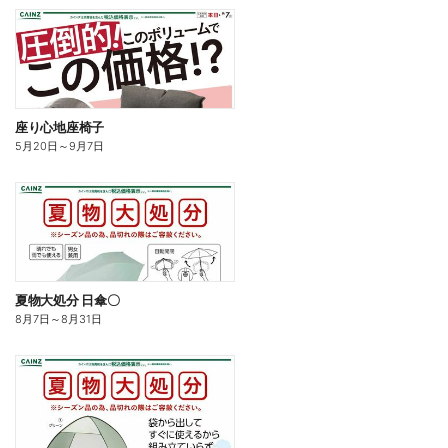
座り心地座椅子
5月20日
～
9月7日
夏物大処分 日傘〇
8月7日
～
8月31日