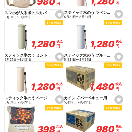
1,280
1,280
980
980
円
円
円
円
i
i
t
t
e
e
スティック氷のう ラベンダー 140ml
スマホが入るボトルカバー ライトベージュ 幅14.5cm 高さ21.5cm
s
s
5月31日
〜
8月31日
5月31日
〜
8月31日
e
e
Shop Picks
Shop Picks
t
t
f
f
a
a
v
v
o
o
1,280
1,280
1,280
1,280
税込
税込
税込
税込
r
r
円
円
円
円
i
i
t
t
e
e
スティック氷のう ブルー 140ml
スティック氷のう ミント 140ml
s
s
5月31日
〜
8月31日
5月31日
〜
8月31日
e
e
Shop Picks
Shop Picks
t
t
f
f
a
a
v
v
o
o
1,480
1,480
1,280
1,280
税込
税込
税込
税込
r
r
円
円
円
円
i
i
t
t
e
e
カインズ バーベキュー用備長炭 3~4人用 2kg
スティック氷のう ベージュ 140ml
s
s
5月29日
〜
8月31日
5月31日
〜
8月31日
e
e
Shop Picks
Shop Picks
t
t
f
f
a
a
v
v
o
o
980
980
398
398
税込
税込
税込
税込
r
r
円
円
円
円
i
i