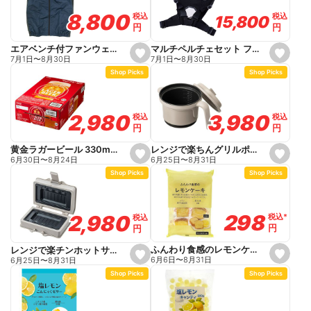
v
v
o
o
8,800
8,800
税込
税込
税込
税込
15,800
15,800
r
r
円
円
円
円
i
i
t
t
e
e
マルチペルチェセット フリーサイズ PM888
エアベンチ付ファンウェアフルセット ベスト M ネイビー
s
s
7月1日
〜
8月30日
7月1日
〜
8月30日
e
e
Shop Picks
Shop Picks
t
t
f
f
a
a
v
v
o
o
3,980
3,980
2,980
2,980
税込
税込
税込
税込
r
r
円
円
円
円
i
i
t
t
e
e
レンジで楽ちんグリルポット
黄金ラガービール 330ml×24
s
s
6月25日
〜
8月31日
6月30日
〜
8月24日
e
e
Shop Picks
Shop Picks
t
t
f
f
a
a
v
v
o
o
298
298
2,980
2,980
税込
税込
*
*
税込
税込
r
r
円
円
円
円
i
i
t
t
e
e
ふんわり食感のレモンケーキ
レンジで楽チンホットサンドメーカー
s
s
6月6日
〜
8月31日
6月25日
〜
8月31日
e
e
Shop Picks
Shop Picks
t
t
f
f
a
a
v
v