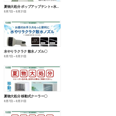
夏物大処分 ポップアップテント+水物〇
8月7日
～
8月31日
水やりラクラク 散水ノズル〇
8月7日
～
8月31日
夏物大処分 移動式クーラー〇
8月7日
～
8月31日