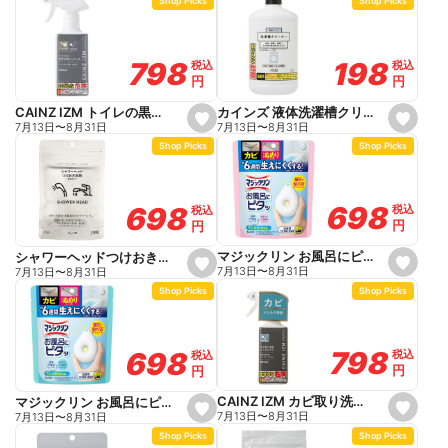
Shop Picks
Shop Picks
t
t
f
f
a
a
v
v
o
o
198
198
798
798
税込
税込
税込
税込
r
r
円
円
円
円
i
i
t
t
e
e
カインズ 液体洗濯槽クリーナー 550g
CAINZ IZM トイレの黒ずみ落としジェルスプレー 280ml
s
s
7月13日
〜
8月31日
7月13日
〜
8月31日
e
e
Shop Picks
Shop Picks
t
t
f
f
a
a
v
v
o
o
698
698
698
698
税込
税込
税込
税込
r
r
円
円
円
円
i
i
t
t
e
e
マジックリン お風呂にピタッ フローラル 本体
シャワーヘッドつけおき洗剤
s
s
7月13日
〜
8月31日
7月13日
〜
8月31日
e
e
Shop Picks
Shop Picks
t
t
f
f
a
a
v
v
o
o
798
798
698
698
税込
税込
税込
税込
r
r
円
円
円
円
i
i
t
t
e
e
CAINZ IZM カビ取り洗剤 ジェルスプレー 280ml
マジックリン お風呂にピタッ シトラス 本体
s
s
7月13日
〜
8月31日
7月13日
〜
8月31日
e
e
Shop Picks
Shop Picks
t
t