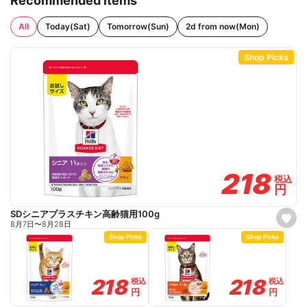
Recommended items
All
Today(Sat)
Tomorrow(Sun)
2d from now(Mon)
Shop Picks
218
218
税込
税込
円
円
SDシニアプラスチキン高齢猫用100g
s
8月7日
〜
8月28日
e
Shop Picks
Shop Picks
t
f
a
v
o
218
218
218
218
税込
税込
税込
税込
r
円
円
円
円
i
t