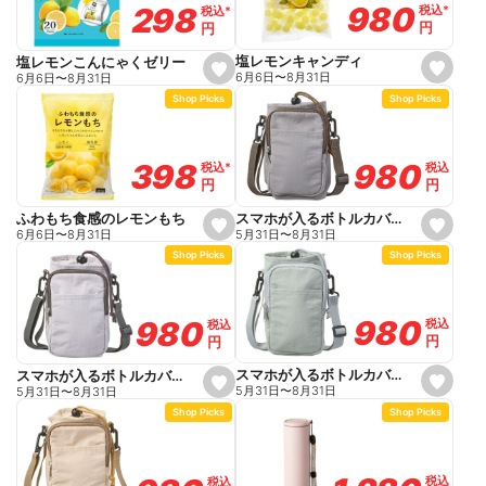
o
o
980
980
298
298
税込
税込
*
*
税込
税込
*
*
r
r
円
円
円
円
i
i
t
t
e
e
塩レモンキャンディ
塩レモンこんにゃくゼリー
s
s
6月6日
〜
8月31日
6月6日
〜
8月31日
e
e
Shop Picks
Shop Picks
t
t
f
f
a
a
v
v
o
o
980
980
398
398
税込
税込
税込
税込
*
*
r
r
円
円
円
円
i
i
t
t
e
e
スマホが入るボトルカバー モカ 幅14.5cm 高さ21.5cm
ふわもち食感のレモンもち
s
s
5月31日
〜
8月31日
6月6日
〜
8月31日
e
e
Shop Picks
Shop Picks
t
t
f
f
a
a
v
v
o
o
980
980
980
980
税込
税込
税込
税込
r
r
円
円
円
円
i
i
t
t
e
e
スマホが入るボトルカバー ミントグリーン 幅14.5cm 高さ21.5cm
スマホが入るボトルカバー ライトグレー 幅14.5cm 高さ21.5cm
s
s
5月31日
〜
8月31日
5月31日
〜
8月31日
e
e
Shop Picks
Shop Picks
t
t
f
f
a
a
v
v
o
o
税込
税込
税込
税込
r
r