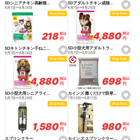
e
SDアダルトチキン成猫用100g
SDシニアチキン高齢猫用100g
s
s
8月7日
〜
8月28日
8月7日
〜
8月28日
e
e
Shop Picks
Shop Picks
t
t
f
f
a
a
v
v
o
o
4,880
4,880
218
218
税込
税込
税込
税込
r
r
円
円
円
円
i
i
t
t
e
e
SD小型犬用アダルトライト1~6歳3kg
SDキトンチキン子ねこ用100g
s
s
8月7日
〜
8月28日
8月7日
〜
8月28日
e
e
Shop Picks
Shop Picks
t
t
f
f
a
a
v
v
o
o
698
698
4,880
4,880
税込
税込
税込
税込
r
r
円
円
円
円
i
i
t
t
e
e
カインズ 撒くだけで防草できる人工砂 約15kg
SD小型犬用シニアライト7歳以上3kg
s
s
7月24日
〜
8月17日
8月7日
〜
8月28日
e
e
Shop Picks
Shop Picks
t
t
f
f
a
a
v
v
o
o
980
980
1,580
1,580
税込
税込
税込
税込
r
r
円
円
円
円
i
i
t
t
e
e
カインズ スプリンクラー インパクト
スプリンクラー