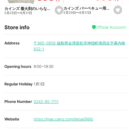
t
t
e
e
カインズ バーベキュー用木炭 6kg 6~8人用
カインズ 着火剤のいらない 豆炭 屋外専用 500g
s
s
5月29日
〜
8月31日
5月29日
〜
8月31日
e
e
t
t
f
f
Store info
a
a
Official Account
v
v
o
o
r
r
i
i
Address
〒965-0858
福島県会津若松市神指町南四合字幕内南
t
t
632-1
e
e
Opening hours
9:00~19:30
Regular Holiday
1月1日
Phone Number
0242-85-7111
Website
https://map.cainz.com/detail/866/