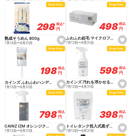
e
e
Shop Picks
Shop Picks
t
t
f
f
a
a
v
v
o
o
498
498
298
298
税込
税込
税込
税込
*
*
r
r
円
円
円
円
i
i
t
t
e
e
ふわふわ起毛 マイクロファイバークロス 20×29cm 15枚入り
熟成そうめん 800g
s
s
7月13日
〜
8月31日
7月14日
〜
8月31日
e
e
Shop Picks
Shop Picks
t
t
f
f
a
a
v
v
o
o
598
598
198
198
税込
税込
税込
税込
r
r
円
円
円
円
i
i
t
t
e
e
カインズ 汚れを浮かせるマイクロバブルクリーナー 400ml
カインズ ふわふわハンディーダスター 本体1個+替え2枚入
s
s
7月13日
〜
8月31日
7月13日
〜
8月31日
e
e
Shop Picks
Shop Picks
t
t
f
f
a
a
v
v
o
o
398
398
798
798
税込
税込
税込
税込
r
r
円
円
円
円
i
i
t
t
e
e
トイレタンク投入式黒ずみ予防剤
CAINZ IZM オレンジクリーナー 280ml
s
s
7月13日
〜
8月31日
7月13日
〜
8月31日
e
e