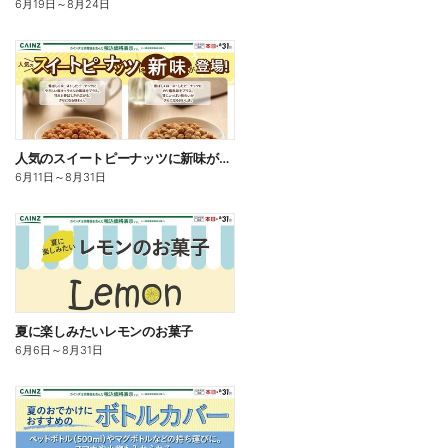
6月19日
～
8月24日
人気のスイートピーナッツに新味が登場
6月11日
～
8月31日
夏に楽しみたいレモンのお菓子
6月6日
～
8月31日