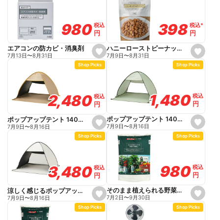
f
f
a
a
v
v
o
o
398
398
980
980
税込
税込
*
*
税込
税込
r
r
円
円
円
円
i
i
t
t
e
e
ハニーローストピーナッツ 340g
エアコンの防カビ・消臭剤
s
s
7月9日
〜
8月31日
7月13日
〜
8月31日
e
e
Shop Picks
Shop Picks
t
t
f
f
a
a
v
v
o
o
1,480
1,480
2,480
2,480
税込
税込
税込
税込
r
r
円
円
円
円
i
i
t
t
e
e
ポップアップテント 140cm グリーン
ポップアップテント 140cm ブラックコーティング ベージュ
s
s
7月9日
〜
8月16日
7月9日
〜
8月16日
e
e
Shop Picks
Shop Picks
t
t
f
f
a
a
v
v
o
o
980
980
3,480
3,480
税込
税込
税込
税込
r
r
円
円
円
円
i
i
t
t
e
e
そのまま植えられる野菜の培養土 25L
涼しく感じるポップアップテント 140cm ホワイト
s
s
7月2日
〜
9月30日
7月9日
〜
8月16日
e
e
Shop Picks
Shop Picks
t
t
f
f