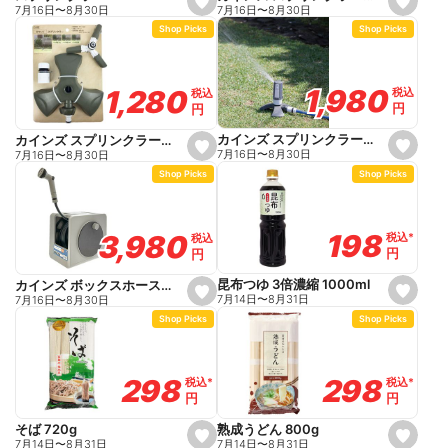
s
s
7月16日
〜
8月30日
7月16日
〜
8月30日
e
e
Shop Picks
Shop Picks
t
t
f
f
a
a
v
v
o
o
1,980
1,980
1,280
1,280
税込
税込
税込
税込
r
r
円
円
円
円
i
i
t
t
e
e
カインズ スプリンクラータワーガタ
カインズ スプリンクラーラウンド
s
s
7月16日
〜
8月30日
7月16日
〜
8月30日
e
e
Shop Picks
Shop Picks
t
t
f
f
a
a
v
v
o
o
198
198
3,980
3,980
税込
税込
*
*
税込
税込
r
r
円
円
円
円
i
i
t
t
e
e
昆布つゆ 3倍濃縮 1000ml
カインズ ボックスホース付きリール 長さ20m
s
s
7月14日
〜
8月31日
7月16日
〜
8月30日
e
e
Shop Picks
Shop Picks
t
t
f
f
a
a
v
v
o
o
298
298
298
298
税込
税込
*
*
税込
税込
*
*
r
r
円
円
円
円
i
i
t
t
e
e
熟成うどん 800g
そば 720g
s
s
7月14日
〜
8月31日
7月14日
〜
8月31日