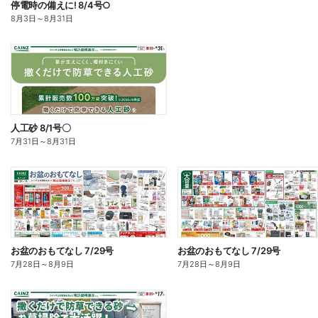
停電時の備えに! 8/4号○
8月3日
～
8月31日
人工砂 8/1号〇
7月31日
～
8月31日
お盆のおもてなし 7/29号
お盆のおもてなし 7/29号
7月28日
～
8月9日
7月28日
～
8月9日