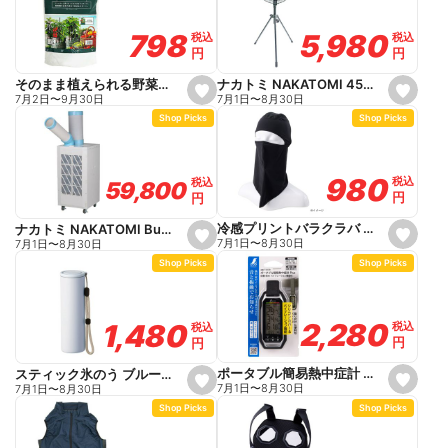
a
a
v
v
o
o
5,980
5,980
798
798
税込
税込
税込
税込
r
r
円
円
円
円
i
i
t
t
e
e
ナカトミ NAKATOMI 45cmスタンド扇 HSE-45BGP
そのまま植えられる野菜の培養土 15L
s
s
7月1日
〜
8月30日
7月2日
〜
9月30日
e
e
Shop Picks
Shop Picks
t
t
f
f
a
a
v
v
o
o
980
980
税込
税込
税込
税込
59,800
59,800
r
r
円
円
円
円
i
i
t
t
e
e
冷感プリントバラクラバ ブラック
ナカトミ NAKATOMI Builzzard スポットクーラー SC25BZ
s
s
7月1日
〜
8月30日
7月1日
〜
8月30日
e
e
Shop Picks
Shop Picks
t
t
f
f
a
a
v
v
o
o
2,280
2,280
1,480
1,480
税込
税込
税込
税込
r
r
円
円
円
円
i
i
t
t
e
e
ポータブル簡易熱中症計 Plus 防塵・防水 バイブレーション機能 73239
スティック氷のう ブルー 140ml
s
s
7月1日
〜
8月30日
7月1日
〜
8月30日
e
e
Shop Picks
Shop Picks
t
t
f
f
a
a