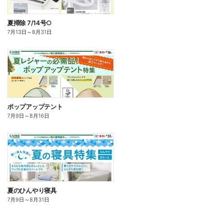
夏掃除 7/14号○
7月13日
～
8月31日
ポップアップテント
7月9日
～
8月16日
夏のひんやり寝具
7月9日
～
8月31日