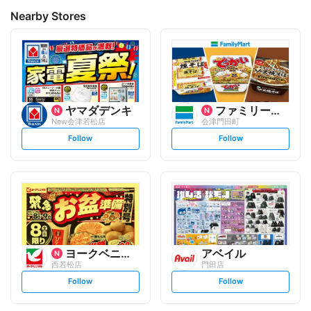
Nearby Stores
ヤマダデンキ
ファミリーマート
New会津若松店
会津門田町
s
s
Follow
Follow
e
e
t
t
f
f
o
o
l
l
l
l
o
o
w
w
ヨークベニマル
アベイル
西若松店
門田店
s
s
Follow
Follow
e
e
t
t
f
f