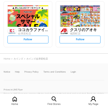
o
o
l
l
l
l
o
o
w
w
ココカラファイン
クスリのアオキ
会津若松店
城西町店
s
s
Follow
Follow
e
e
t
t
f
f
o
o
l
l
l
l
o
o
Home
カインズ
カインズ会津若松店
w
w
Notice
Help
Privacy Policy
Terms and Conditions
Login
Prices in LINE Flyer
Prices in LINE Flyer may appear with tax included or both included and excluded. Products eligible
for reduced tax (8%) will have an asterisk (＊) next to their price. Some products have prices that in
clude trailing digits below ¥1. These prices may be truncated in LINE Flyer but could still affect you
Home
Find Stores
My Page
r total if you purchase multiple items. Please check with the store in question for more detailed pric