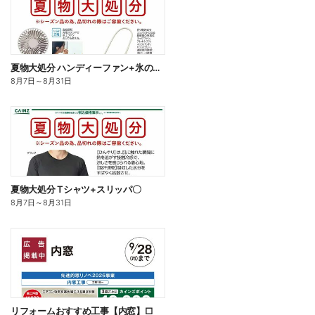
夏物大処分 ハンディーファン+氷のう〇
8月7日
～
8月31日
夏物大処分 Tシャツ+スリッパ〇
8月7日
～
8月31日
リフォームおすすめ工事【内窓】□