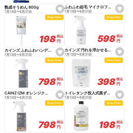
t
t
e
e
ふわふわ起毛 マイクロファイバークロス 20×29cm 15枚入り
熟成そうめん 800g
s
s
7月13日
〜
8月31日
7月14日
〜
8月31日
e
e
Shop Picks
Shop Picks
t
t
f
f
a
a
v
v
o
o
598
598
198
198
税込
税込
税込
税込
r
r
円
円
円
円
i
i
t
t
e
e
カインズ 汚れを浮かせるマイクロバブルクリーナー 400ml
カインズ ふわふわハンディーダスター 本体1個+替え2枚入
s
s
7月13日
〜
8月31日
7月13日
〜
8月31日
e
e
Shop Picks
Shop Picks
t
t
f
f
a
a
v
v
o
o
398
398
798
798
税込
税込
税込
税込
r
r
円
円
円
円
i
i
t
t
e
e
トイレタンク投入式黒ずみ予防剤
CAINZ IZM オレンジクリーナー 280ml
s
s
7月13日
〜
8月31日
7月13日
〜
8月31日
e
e
Shop Picks
Shop Picks
t
t
f
f
a
a
v
v
o
o
198
198
798
798
税込
税込
税込
税込
r
r
円
円
円
円
i
i
t
t