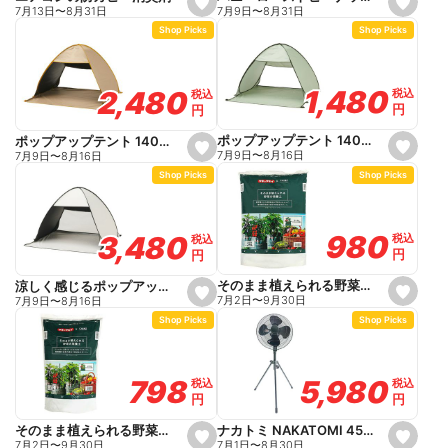
s
s
7月9日
〜
8月31日
7月13日
〜
8月31日
e
e
Shop Picks
Shop Picks
t
t
f
f
a
a
v
v
o
o
1,480
1,480
2,480
2,480
税込
税込
税込
税込
r
r
円
円
円
円
i
i
t
t
e
e
ポップアップテント 140cm グリーン
ポップアップテント 140cm ブラックコーティング ベージュ
s
s
7月9日
〜
8月16日
7月9日
〜
8月16日
e
e
Shop Picks
Shop Picks
t
t
f
f
a
a
v
v
o
o
980
980
3,480
3,480
税込
税込
税込
税込
r
r
円
円
円
円
i
i
t
t
e
e
そのまま植えられる野菜の培養土 25L
涼しく感じるポップアップテント 140cm ホワイト
s
s
7月2日
〜
9月30日
7月9日
〜
8月16日
e
e
Shop Picks
Shop Picks
t
t
f
f
a
a
v
v
o
o
5,980
5,980
798
798
税込
税込
税込
税込
r
r
円
円
円
円
i
i
t
t
e
e
ナカトミ NAKATOMI 45cmスタンド扇 HSE-45BGP
そのまま植えられる野菜の培養土 15L
s
s
7月1日
〜
8月30日
7月2日
〜
9月30日