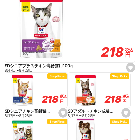
218
218
税込
税込
円
円
SDシニアプラスチキン高齢猫用100g
s
8月7日
〜
8月28日
e
Shop Picks
Shop Picks
t
f
a
v
o
218
218
218
218
税込
税込
税込
税込
r
円
円
円
円
i
t
e
SDアダルトチキン成猫用100g
SDシニアチキン高齢猫用100g
s
s
8月7日
〜
8月28日
8月7日
〜
8月28日
e
e
Shop Picks
Shop Picks
t
t
f
f
a
a
v
v
o
o