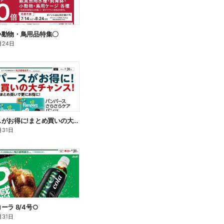
小動物・鳥用品特集〇
月24日
パンパースがお得に!まとめ買いの大チャンス!〇
月31日
ーラ 8/4号○
月31日