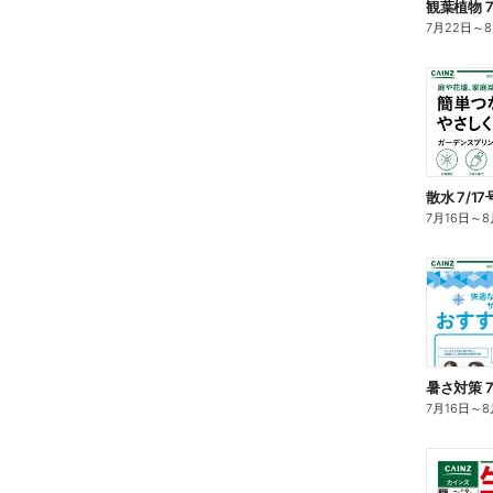
観葉植物 7
7月22日
～
散水 7/1
7月16日
～
8
暑さ対策 7
7月16日
～
8