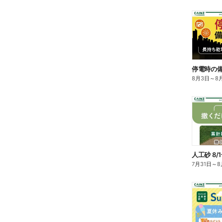
停電時の備え
8月3日
～
8
人工砂 8/
7月31日
～
8