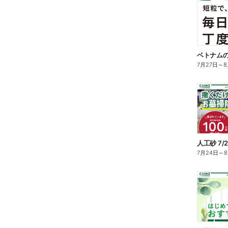
ベトナム
7月27日
～
8
人工砂 7/
7月24日
～
8