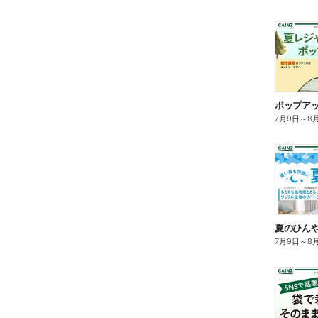
ポップア
7月9日
～
8
夏のひん
7月9日
～
8