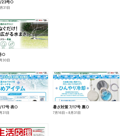
/23号○
8月31日
7号○
月30日
/17号 表○
暑さ対策 7/17号 裏○
月31日
7月16日
～
8月31日