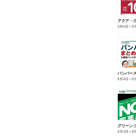
アクア・
8月6日
～
8
8月4日
～
8
グリーンコ
8月3日
～
8