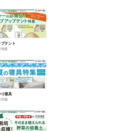
ップテント
月16日
やり寝具
月31日