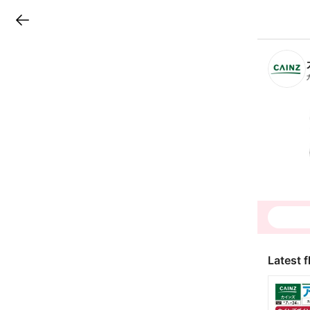
LINEチラシ
B
r
a
n
c
h
T
o
p
Latest f