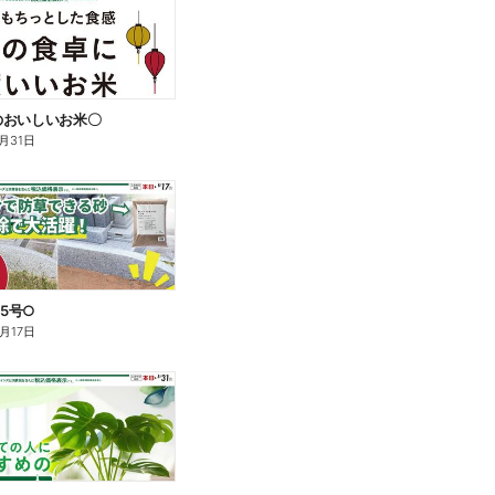
のおいしいお米〇
月31日
25号○
月17日