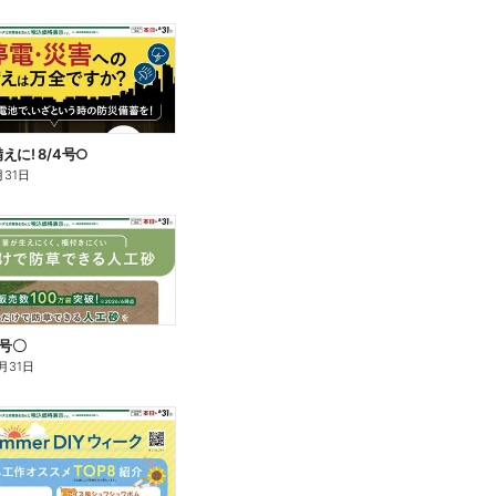
に! 8/4号○
月31日
1号〇
月31日