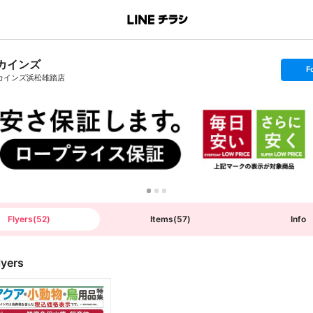
カインズ
s
F
e
カインズ浜松雄踏店
t
f
o
l
l
o
w
Flyers
(
52
)
Items
(
57
)
Info
lyers