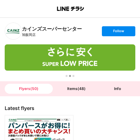
B
r
a
n
カインズスーパーセンター
c
s
Follow
h
e
旭飯岡店
T
t
o
f
p
o
l
l
o
w
Flyers
(
50
)
Items
(
48
)
Info
Latest flyers