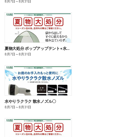
8月7日
～
8月31日
夏物大処分 ポップアップテント+水物〇
8月7日
～
8月31日
水やりラクラク 散水ノズル〇
8月7日
～
8月31日