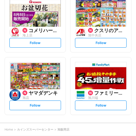
o
o
w
w
コメリハード&グリーン
クスリのアオキ
海上店
旭中央店
s
s
Follow
Follow
e
e
t
t
f
f
o
o
l
l
l
l
o
o
w
w
ヤマダデンキ
ファミリーマート
旭店
旭川端
s
s
Follow
Follow
e
e
t
t
f
f
o
o
l
l
l
l
o
o
Home
カインズスーパーセンター
旭飯岡店
w
w