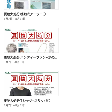
夏物大処分 移動式クーラー〇
8月7日
～
8月31日
夏物大処分 ハンディーファン+氷のう〇
8月7日
～
8月31日
夏物大処分 Tシャツ+スリッパ〇
8月7日
～
8月31日