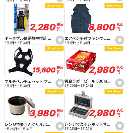
e
e
Shop Picks
Shop Picks
t
t
f
f
a
a
v
v
o
o
8,800
8,800
2,280
2,280
税込
税込
税込
税込
r
r
円
円
円
円
i
i
t
t
e
e
エアベンチ付ファンウェアフルセット ベスト M ネイビー
ポータブル簡易熱中症計 Plus 防塵・防水 バイブレーション機能 73239
s
s
7月1日
〜
8月30日
7月1日
〜
8月30日
e
e
Shop Picks
Shop Picks
t
t
f
f
a
a
v
v
o
o
2,980
2,980
税込
税込
税込
税込
15,800
15,800
r
r
円
円
円
円
i
i
t
t
e
e
黄金ラガービール 330ml×24
マルチペルチェセット フリーサイズ PM888
s
s
6月30日
〜
8月24日
7月1日
〜
8月30日
e
e
Shop Picks
Shop Picks
t
t
f
f
a
a
v
v
o
o
2,980
2,980
3,980
3,980
税込
税込
税込
税込
r
r
円
円
円
円
i
i
t
t
e
e
レンジで楽チンホットサンドメーカー
レンジで楽ちんグリルポット
s
s
6月25日
〜
8月31日
6月25日
〜
8月31日
e
e