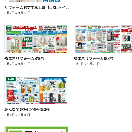
リフォームおすすめ工事【LIXILトイレ】□
8月7日
～
9月28日
省エネリフォーム8/8号
省エネリフォーム8/8号
8月7日
～
9月28日
8月7日
～
9月28日
みんなで乾杯! お酒特集2弾
8月4日
～
8月16日