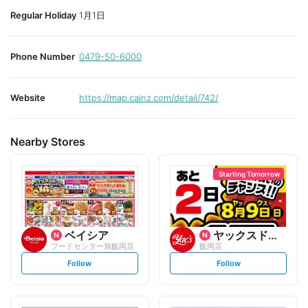
Regular Holiday
1月1日
Phone Number
0479-50-6000
Website
https://map.cainz.com/detail/742/
Nearby Stores
Starting Tomorrow
ベイシア
ヤックスドラッグ
フードセンター旭飯岡店
飯岡店
s
s
Follow
Follow
e
e
t
t
f
f
o
o
l
l
l
l