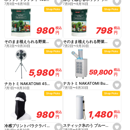
s
s
7月9日
〜
8月16日
7月9日
〜
8月16日
e
e
Shop Picks
Shop Picks
t
t
f
f
a
a
v
v
o
o
798
798
980
980
税込
税込
税込
税込
r
r
円
円
円
円
i
i
t
t
e
e
そのまま植えられる野菜の培養土 15L
そのまま植えられる野菜の培養土 25L
s
s
7月2日
〜
9月30日
7月2日
〜
9月30日
e
e
Shop Picks
Shop Picks
t
t
f
f
a
a
v
v
o
o
5,980
5,980
税込
税込
税込
税込
59,800
59,800
r
r
円
円
円
円
i
i
t
t
e
e
ナカトミ NAKATOMI Builzzard スポットクーラー SC25BZ
ナカトミ NAKATOMI 45cmスタンド扇 HSE-45BGP
s
s
7月1日
〜
8月30日
7月1日
〜
8月30日
e
e
Shop Picks
Shop Picks
t
t
f
f
a
a
v
v
o
o
1,480
1,480
980
980
税込
税込
税込
税込
r
r
円
円
円
円
i
i
t
t
e
e
スティック氷のう ブルー 140ml
冷感プリントバラクラバ ブラック
s
s
7月1日
〜
8月30日
7月1日
〜
8月30日