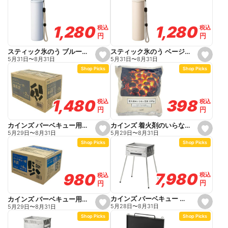
f
f
a
a
v
v
o
o
1,280
1,280
1,280
1,280
税込
税込
税込
税込
r
r
円
円
円
円
i
i
t
t
e
e
スティック氷のう ベージュ 140ml
スティック氷のう ブルー 140ml
s
s
5月31日
〜
8月31日
5月31日
〜
8月31日
e
e
Shop Picks
Shop Picks
t
t
f
f
a
a
v
v
o
o
398
398
1,480
1,480
税込
税込
税込
税込
r
r
円
円
円
円
i
i
t
t
e
e
カインズ 着火剤のいらない 豆炭 屋外専用 500g
カインズ バーベキュー用備長炭 3~4人用 2kg
s
s
5月29日
〜
8月31日
5月29日
〜
8月31日
e
e
Shop Picks
Shop Picks
t
t
f
f
a
a
v
v
o
o
7,980
7,980
980
980
税込
税込
税込
税込
r
r
円
円
円
円
i
i
t
t
e
e
カインズ バーベキュー オーブンコンロ Koven コーブン
カインズ バーベキュー用木炭 6kg 6~8人用
s
s
5月28日
〜
8月31日
5月29日
〜
8月31日
e
e
Shop Picks
Shop Picks
t
t
f
f