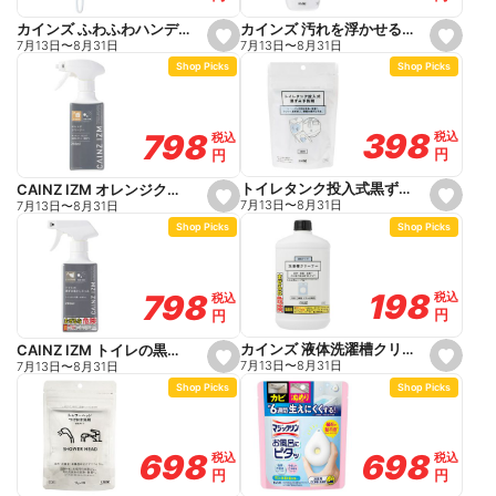
t
t
e
e
カインズ 汚れを浮かせるマイクロバブルクリーナー 400ml
カインズ ふわふわハンディーダスター 本体1個+替え2枚入
s
s
7月13日
〜
8月31日
7月13日
〜
8月31日
e
e
Shop Picks
Shop Picks
t
t
f
f
a
a
v
v
o
o
398
398
798
798
税込
税込
税込
税込
r
r
円
円
円
円
i
i
t
t
e
e
トイレタンク投入式黒ずみ予防剤
CAINZ IZM オレンジクリーナー 280ml
s
s
7月13日
〜
8月31日
7月13日
〜
8月31日
e
e
Shop Picks
Shop Picks
t
t
f
f
a
a
v
v
o
o
198
198
798
798
税込
税込
税込
税込
r
r
円
円
円
円
i
i
t
t
e
e
カインズ 液体洗濯槽クリーナー 550g
CAINZ IZM トイレの黒ずみ落としジェルスプレー 280ml
s
s
7月13日
〜
8月31日
7月13日
〜
8月31日
e
e
Shop Picks
Shop Picks
t
t
f
f
a
a
v
v
o
o
698
698
698
698
税込
税込
税込
税込
r
r
円
円
円
円
i
i
t
t