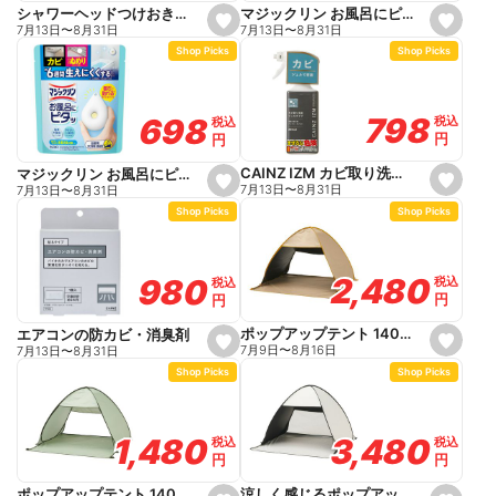
e
e
マジックリン お風呂にピタッ フローラル 本体
シャワーヘッドつけおき洗剤
s
s
7月13日
〜
8月31日
7月13日
〜
8月31日
e
e
Shop Picks
Shop Picks
t
t
f
f
a
a
v
v
o
o
798
798
698
698
税込
税込
税込
税込
r
r
円
円
円
円
i
i
t
t
e
e
CAINZ IZM カビ取り洗剤 ジェルスプレー 280ml
マジックリン お風呂にピタッ シトラス 本体
s
s
7月13日
〜
8月31日
7月13日
〜
8月31日
e
e
Shop Picks
Shop Picks
t
t
f
f
a
a
v
v
o
o
2,480
2,480
980
980
税込
税込
税込
税込
r
r
円
円
円
円
i
i
t
t
e
e
ポップアップテント 140cm ブラックコーティング ベージュ
エアコンの防カビ・消臭剤
s
s
7月9日
〜
8月16日
7月13日
〜
8月31日
e
e
Shop Picks
Shop Picks
t
t
f
f
a
a
v
v
o
o
3,480
3,480
1,480
1,480
税込
税込
税込
税込
r
r
円
円
円
円
i
i
t
t
e
e
涼しく感じるポップアップテント 140cm ホワイト
ポップアップテント 140cm グリーン