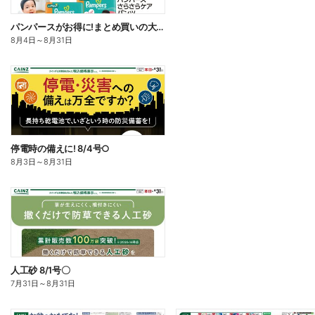
パンパースがお得に!まとめ買いの大チャンス!〇
8月4日
～
8月31日
停電時の備えに! 8/4号○
8月3日
～
8月31日
人工砂 8/1号〇
7月31日
～
8月31日