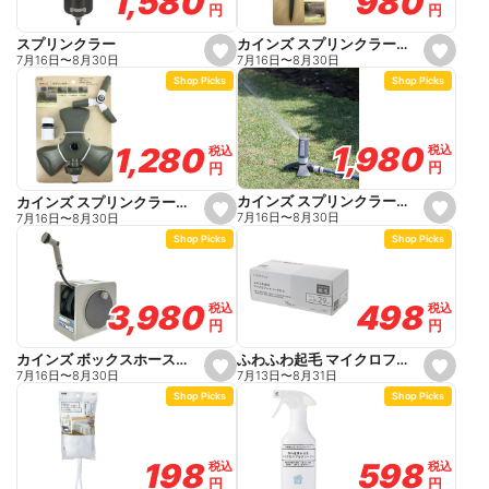
980
980
1,580
1,580
円
円
円
円
i
t
e
カインズ スプリンクラー インパクト
スプリンクラー
s
s
7月16日
〜
8月30日
7月16日
〜
8月30日
e
e
Shop Picks
Shop Picks
t
t
f
f
a
a
v
v
o
o
1,980
1,980
1,280
1,280
税込
税込
税込
税込
r
r
円
円
円
円
i
i
t
t
e
e
カインズ スプリンクラータワーガタ
カインズ スプリンクラーラウンド
s
s
7月16日
〜
8月30日
7月16日
〜
8月30日
e
e
Shop Picks
Shop Picks
t
t
f
f
a
a
v
v
o
o
498
498
3,980
3,980
税込
税込
税込
税込
r
r
円
円
円
円
i
i
t
t
e
e
ふわふわ起毛 マイクロファイバークロス 20×29cm 15枚入り
カインズ ボックスホース付きリール 長さ20m
s
s
7月13日
〜
8月31日
7月16日
〜
8月30日
e
e
Shop Picks
Shop Picks
t
t
f
f
a
a
v
v
o
o
598
598
198
198
税込
税込
税込
税込
r
r
円
円
円
円
i
i