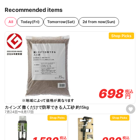
Recommended items
All
Today(Fri)
Tomorrow(Sat)
2d from now(Sun)
Shop Picks
698
698
税込
税込
円
円
カインズ 撒くだけで防草できる人工砂 約15kg
s
7月24日
〜
8月17日
e
Shop Picks
Shop Picks
t
f
a
v
o
税込
税込
税込
税込
r