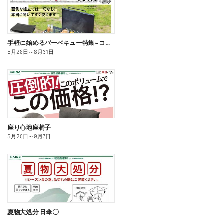
手軽に始めるバーベキュー特集~コンロ編~
5月28日
～
8月31日
座り心地座椅子
5月20日
～
9月7日
夏物大処分 日傘〇