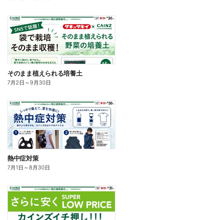
そのまま植えられる培養土
7月2日
～
9月30日
熱中症対策
7月1日
～
8月30日