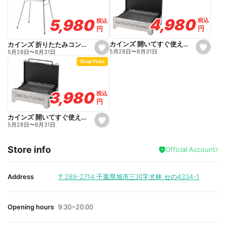
a
a
v
v
o
o
4,980
4,980
5,980
5,980
税込
税込
税込
税込
r
r
円
円
円
円
i
i
t
t
e
e
カインズ 開いてすぐ使えるバーベキューコンロ M
カインズ 折りたたみコンパクトコンロ Patakon パタコン
s
s
5月28日
〜
8月31日
5月28日
〜
8月31日
e
e
Shop Picks
t
t
f
f
a
a
v
v
o
o
3,980
3,980
税込
税込
r
r
円
円
i
i
t
t
e
e
カインズ 開いてすぐ使えるバーベキューコンロ S
s
5月28日
〜
8月31日
e
t
f
Store info
a
Official Account
v
o
r
i
Address
〒289-2714
千葉県旭市三川字犬林 セの4334-1
t
e
Opening hours
9:30~20:00