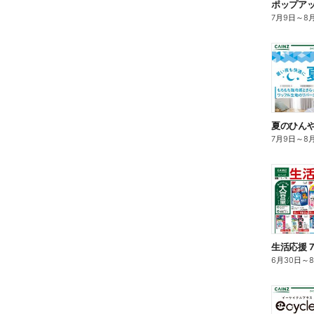
ポップア
7月9日
～
8
夏のひん
7月9日
～
8
生活応援 7
6月30日
～