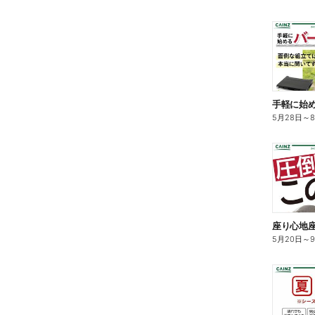
5月28日
～
座り心地
5月20日
～