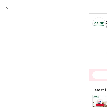
LINEチラシ
B
r
a
n
c
h
T
o
p
Latest f