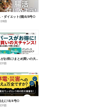
・ダイエット(猫)8/8号○
月28日
パンパースがお得に!まとめ買いの大チャンス!〇
月31日
に! 8/4号○
月31日