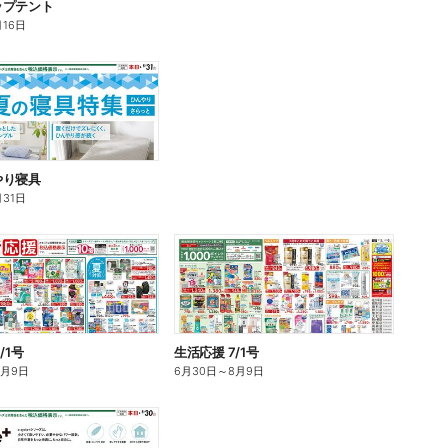
ップテント
月16日
やり寝具
月31日
/1号
生活応援 7/1号
8月9日
6月30日
～
8月9日