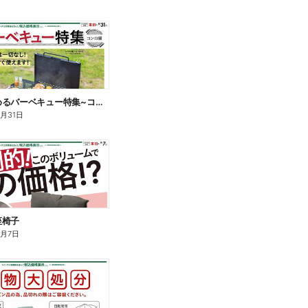
手軽に始めるバーベキュー特集~コンロ編~
8月31日
座椅子
9月7日