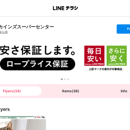
カインズスーパーセンター
s
F
e
飯山店
t
f
o
l
l
o
w
Flyers
(
34
)
Items
(
36
)
Info
lyers