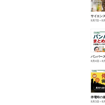
サイエンス
8月7日
～
8
8月4日
～
8
停電時の備え
8月3日
～
8