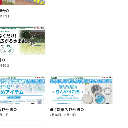
25号○
月17日
7号○
月30日
/17号 表○
暑さ対策 7/17号 裏○
月31日
7月16日
～
8月31日