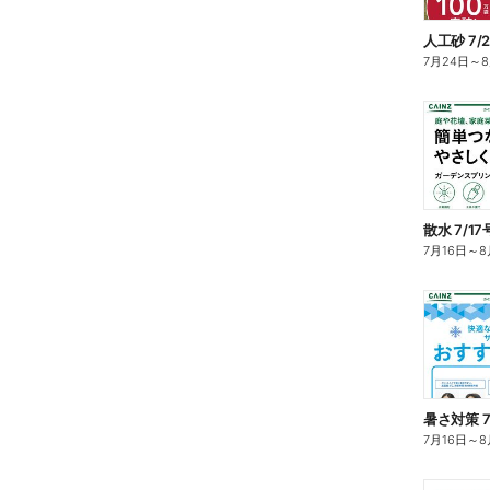
人工砂 7/
7月24日
～
8
散水 7/1
7月16日
～
8
暑さ対策 7
7月16日
～
8