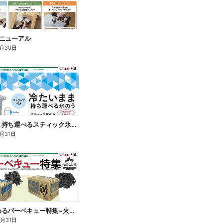
eリニューアル
月30日
冷たいまま持ち運べるスティック氷のう
月31日
手軽に始めるバーベキュー特集~火起こし編~
8月31日