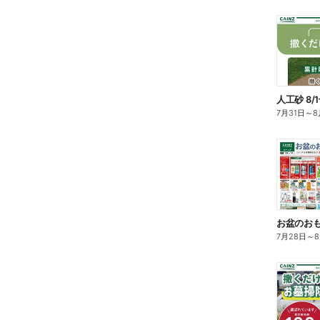
人工砂 8/
7月31日
～
8
お盆のおも
7月28日
～