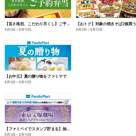
【旨さ格別、こだわり尽くし】ご予約弁当
8月3日
～
8月10日
8月3日
～
8月10日
【お中元】夏の贈り物をファミマで
8月3日
～
8月10日
【ファミペイでスタンプ貯まる】抽選でペアチケットが当たる!
8月3日
～
8月10日