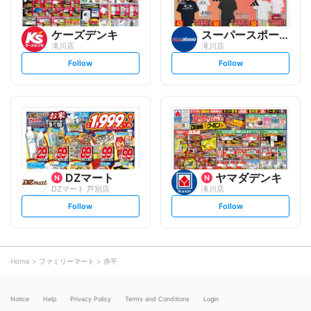
ケーズデンキ
スーパースポーツゼビオ
滝川店
滝川店
s
s
Follow
Follow
e
e
t
t
f
f
o
o
l
l
l
l
o
o
w
w
DZマート
ヤマダデンキ
DZマート 芦別店
滝川店
s
s
Follow
Follow
e
e
t
t
f
f
o
o
l
l
l
l
o
o
Home
ファミリーマート
赤平
w
w
Notice
Help
Privacy Policy
Terms and Conditions
Login