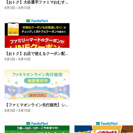
【おトク】大谷選手ファミマおむすび割
8月3日
～
8月10日
【おトク】お店で使えるクーポン配信中
8月3日
～
8月10日
【ファミマオンライン先行販売】シルバニアファミリー
8月3日
～
8月10日