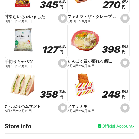
270
270
345
345
税込
税込
税込
税込
r
円
円
円
円
i
t
e
ファミマ・ザ・クレープ 生チョコ
甘栗むいちゃいました
s
s
8月3日
〜
8月10日
8月3日
〜
8月10日
e
e
t
t
f
f
a
a
v
v
o
o
398
398
127
127
税込
税込
税込
税込
r
r
円
円
円
円
i
i
t
t
e
e
たんぱく質が摂れる!豚しゃぶのパスタサラダ
千切りキャベツ
s
s
8月3日
〜
8月10日
8月3日
〜
8月10日
e
e
t
t
f
f
a
a
v
v
o
o
248
248
358
358
税込
税込
税込
税込
r
r
円
円
円
円
i
i
t
t
e
e
ファミチキ
たっぷりハムサンド
s
s
8月3日
〜
8月10日
8月3日
〜
8月10日
e
e
t
t
f
f
Store info
a
a
Official Account
v
v
o
o
r
r