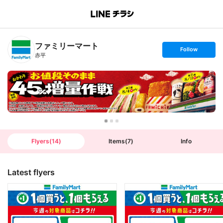
B
r
a
n
ファミリーマート
c
s
Follow
h
e
赤平
T
t
o
f
p
o
l
l
o
w
Flyers
(
14
)
Items
(
7
)
Info
Latest flyers