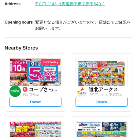
i
i
Address
〒079-1143
北海道赤平市字赤平540-1
t
t
e
e
Opening hours
変更となる場合がございますので、店舗にてご確認を
お願いします。
Nearby Stores
End Today
コープさっぽろ
道北アークス
あかびら店
Da*マルシェ 歌志内店
s
s
Follow
Follow
e
e
t
t
f
f
o
o
l
l
l
l
o
o
w
w