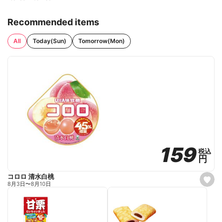
Recommended items
All
Today(Sun)
Tomorrow(Mon)
159
159
税込
税込
円
円
コロロ 清水白桃
s
8月3日
〜
8月10日
e
t
f
a
v
o