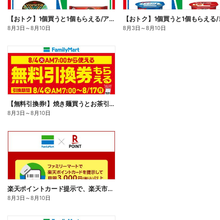
【おトク】1個買うと1個もらえる/アイス
8月3日
～
8月10日
8月3日
～
8月10日
【無料引換券!】焼き麺買うとお茶引換券貰える!
8月3日
～
8月10日
楽天ポイントカード提示で、楽天市場でのお買い物がおトクに!
8月3日
～
8月10日