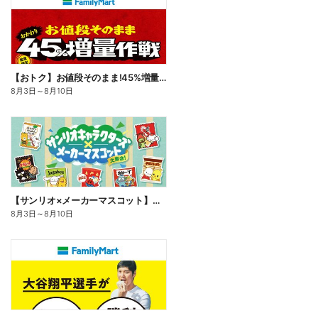
【おトク】お値段そのまま!45%増量作戦!
8月3日
～
8月10日
【サンリオ×メーカーマスコット】オリジナルグッズ貰える!
8月3日
～
8月10日