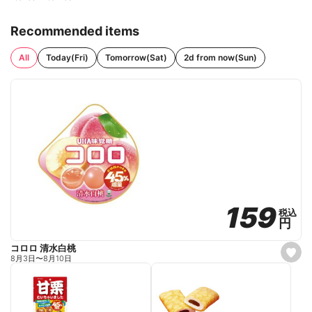
Recommended items
All
Today(Fri)
Tomorrow(Sat)
2d from now(Sun)
159
159
税込
税込
円
円
コロロ 清水白桃
s
8月3日
〜
8月10日
e
t
f
a
v
o