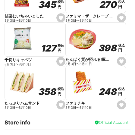
270
270
345
345
税込
税込
税込
税込
r
円
円
円
円
i
t
e
ファミマ・ザ・クレープ 生チョコ
甘栗むいちゃいました
s
s
8月3日
〜
8月10日
8月3日
〜
8月10日
e
e
t
t
f
f
a
a
v
v
o
o
398
398
127
127
税込
税込
税込
税込
r
r
円
円
円
円
i
i
t
t
e
e
たんぱく質が摂れる!豚しゃぶのパスタサラダ
千切りキャベツ
s
s
8月3日
〜
8月10日
8月3日
〜
8月10日
e
e
t
t
f
f
a
a
v
v
o
o
248
248
358
358
税込
税込
税込
税込
r
r
円
円
円
円
i
i
t
t
e
e
ファミチキ
たっぷりハムサンド
s
s
8月3日
〜
8月10日
8月3日
〜
8月10日
e
e
t
t
f
f
Store info
a
a
Official Account
v
v
o
o
r
r