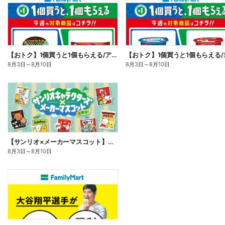
【おトク】1個買うと1個もらえる/アイス
8月3日
～
8月10日
8月3日
～
8月10日
【サンリオ×メーカーマスコット】オリジナルグッズ貰える!
8月3日
～
8月10日