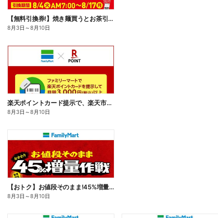
【無料引換券!】焼き麺買うとお茶引換券貰える!
8月3日
～
8月10日
楽天ポイントカード提示で、楽天市場でのお買い物がおトクに!
8月3日
～
8月10日
【おトク】お値段そのまま!45%増量作戦!
8月3日
～
8月10日