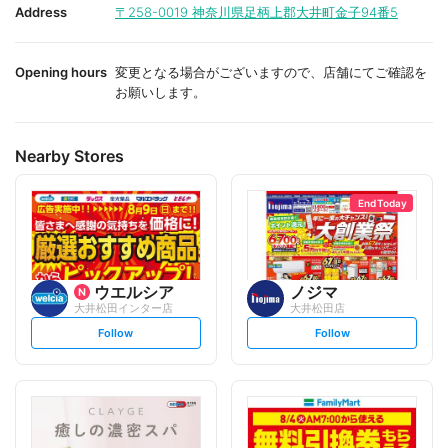
i
i
Address
〒258-0019
神奈川県足柄上郡大井町金子94番5
t
t
e
e
Opening hours
変更となる場合がございますので、店舗にてご確認を
お願いします。
Nearby Stores
End Today
ウエルシア
ノジマ
大井松田インター店
大井松田店
s
s
Follow
Follow
e
e
t
t
f
f
o
o
l
l
l
l
o
o
w
w