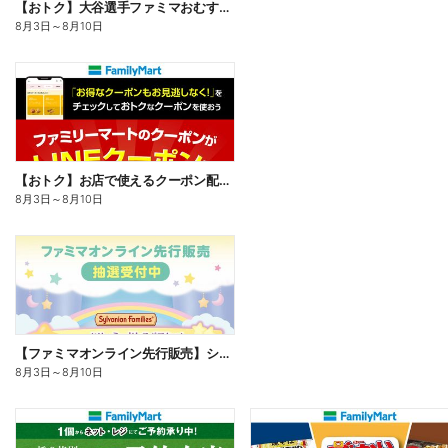
【おトク】大谷選手ファミマおむすび割
8月3日
～
8月10日
【おトク】お店で使えるクーポン配信中
8月3日
～
8月10日
【ファミマオンライン先行販売】シルバニアファミリー
8月3日
～
8月10日