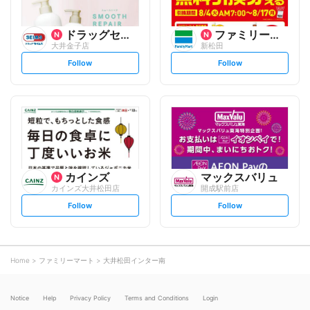
ドラッグセイムス
ファミリーマート
大井金子店
新松田
s
s
Follow
Follow
e
e
t
t
f
f
o
o
l
l
l
l
o
o
w
w
カインズ
マックスバリュ
カインズ大井松田店
開成駅前店
s
s
Follow
Follow
e
e
t
t
f
f
o
o
l
l
l
l
o
o
Home
ファミリーマート
大井松田インター南
w
w
Notice
Help
Privacy Policy
Terms and Conditions
Login