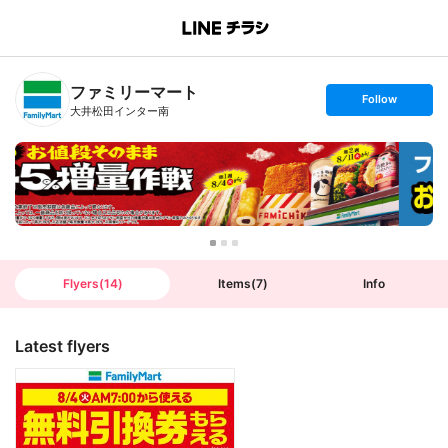
B
r
a
n
ファミリーマート
c
s
Follow
h
e
大井松田インター南
T
t
o
f
p
o
l
l
o
w
Flyers
(
14
)
Items
(
7
)
Info
Latest flyers