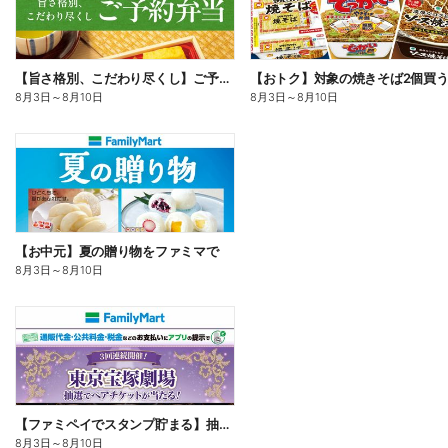
【旨さ格別、こだわり尽くし】ご予約弁当
8月3日
～
8月10日
8月3日
～
8月10日
【お中元】夏の贈り物をファミマで
8月3日
～
8月10日
【ファミペイでスタンプ貯まる】抽選でペアチケットが当たる!
8月3日
～
8月10日