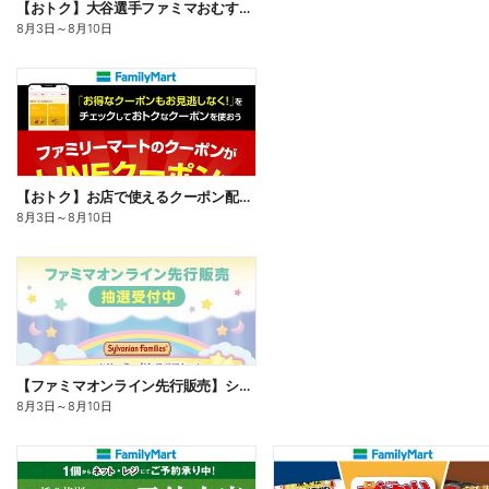
【おトク】大谷選手ファミマおむすび割
8月3日
～
8月10日
【おトク】お店で使えるクーポン配信中
8月3日
～
8月10日
【ファミマオンライン先行販売】シルバニアファミリー
8月3日
～
8月10日