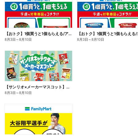
【おトク】1個買うと1個もらえる/アイス
8月3日
～
8月10日
8月3日
～
8月10日
【サンリオ×メーカーマスコット】オリジナルグッズ貰える!
8月3日
～
8月10日