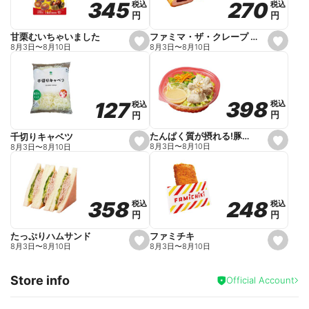
270
270
345
345
税込
税込
税込
税込
r
円
円
円
円
i
t
e
ファミマ・ザ・クレープ 生チョコ
甘栗むいちゃいました
s
s
8月3日
〜
8月10日
8月3日
〜
8月10日
e
e
t
t
f
f
a
a
v
v
o
o
398
398
127
127
税込
税込
税込
税込
r
r
円
円
円
円
i
i
t
t
e
e
たんぱく質が摂れる!豚しゃぶのパスタサラダ
千切りキャベツ
s
s
8月3日
〜
8月10日
8月3日
〜
8月10日
e
e
t
t
f
f
a
a
v
v
o
o
248
248
358
358
税込
税込
税込
税込
r
r
円
円
円
円
i
i
t
t
e
e
ファミチキ
たっぷりハムサンド
s
s
8月3日
〜
8月10日
8月3日
〜
8月10日
e
e
t
t
f
f
Store info
a
a
Official Account
v
v
o
o
r
r