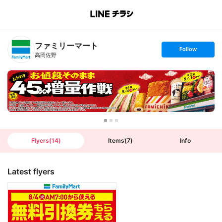
B
r
a
n
ファミリーマート
c
s
Follow
h
e
高岡佐野
T
t
o
f
p
o
l
l
o
w
Flyers
(
14
)
Items
(
7
)
Info
Latest flyers