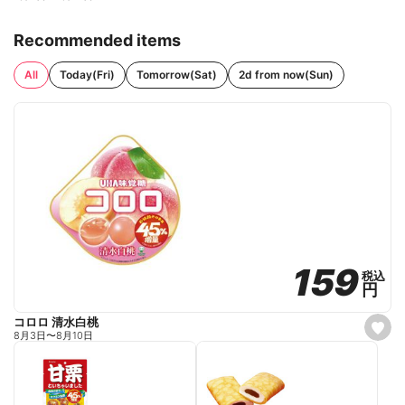
Recommended items
All
Today(Fri)
Tomorrow(Sat)
2d from now(Sun)
159
159
税込
税込
円
円
コロロ 清水白桃
s
8月3日
〜
8月10日
e
t
f
a
v
o