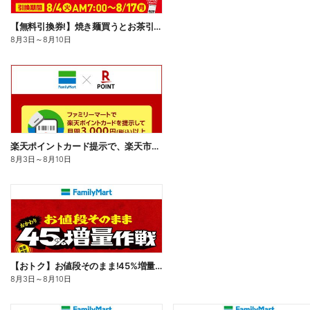
【無料引換券!】焼き麺買うとお茶引換券貰える!
8月3日
～
8月10日
楽天ポイントカード提示で、楽天市場でのお買い物がおトクに!
8月3日
～
8月10日
【おトク】お値段そのまま!45%増量作戦!
8月3日
～
8月10日