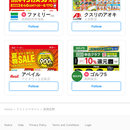
ファミリーマート
クスリのアオキ
高岡卸売市場前
上北島店
s
s
Follow
Follow
e
e
t
t
f
f
o
o
l
l
l
l
o
o
w
w
アベイル
ゴルフ5
アイタウン上北島店
高岡泉店
s
s
Follow
Follow
e
e
t
t
f
f
o
o
l
l
l
l
o
o
Home
ファミリーマート
高岡佐野
w
w
Notice
Help
Privacy Policy
Terms and Conditions
Login