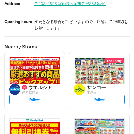
i
i
Address
〒933-0826
富山県高岡市佐野853番地1
t
t
e
e
Opening hours
変更となる場合がございますので、店舗にてご確認を
お願いします。
Nearby Stores
End Today
ウエルシア
サンコー
高岡佐野店
木津店
s
s
Follow
Follow
e
e
t
t
f
f
o
o
l
l
l
l
o
o
w
w