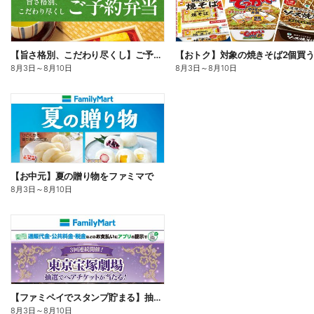
【旨さ格別、こだわり尽くし】ご予約弁当
8月3日
～
8月10日
8月3日
～
8月10日
【お中元】夏の贈り物をファミマで
8月3日
～
8月10日
【ファミペイでスタンプ貯まる】抽選でペアチケットが当たる!
8月3日
～
8月10日