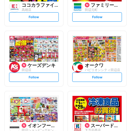
ココカラファイン
ファミリーマート
高雄店
田辺元町
s
s
Follow
Follow
e
e
t
t
f
f
o
o
l
l
l
l
o
o
w
w
ケーズデンキ
オークワ
田辺店
パビリオンシティ田辺店
s
s
Follow
Follow
e
e
t
t
f
f
o
o
l
l
l
l
o
o
w
w
イオンフードスタイル
スーパードラッグキリン
田辺ショッピングセンター店
下万呂西店