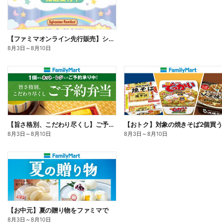
【ファミマオンライン先行販売】シルバニアファミリー
8月3日
～
8月10日
【旨さ格別、こだわり尽くし】ご予約弁当
8月3日
～
8月10日
8月3日
～
8月10日
【お中元】夏の贈り物をファミマで
8月3日
～
8月10日