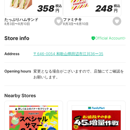
o
o
248
248
358
358
税込
税込
税込
税込
r
r
円
円
円
円
i
i
t
t
e
e
ファミチキ
たっぷりハムサンド
s
s
8月3日
〜
8月10日
8月3日
〜
8月10日
e
e
t
t
f
f
Store info
a
a
Official Account
v
v
o
o
r
r
i
i
Address
〒646-0054
和歌山県田辺市江川36ー35
t
t
e
e
Opening hours
変更となる場合がございますので、店舗にてご確認を
お願いします。
Nearby Stores