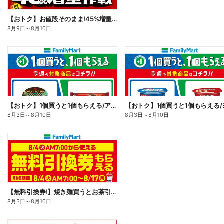
【おトク】お値段そのまま!45%増量作戦!
8月9日
～
8月10日
【おトク】1個買うと1個もらえる/アイス
8月3日
～
8月10日
8月3日
～
8月10日
【無料引換券!】焼き麺買うとお茶引換券貰える!
8月3日
～
8月10日