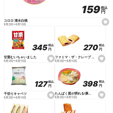
159
159
税込
税込
円
円
コロロ 清水白桃
s
8月3日
〜
8月10日
e
t
f
a
v
o
270
270
345
345
税込
税込
税込
税込
r
円
円
円
円
i
t
e
ファミマ・ザ・クレープ 生チョコ
甘栗むいちゃいました
s
s
8月3日
〜
8月10日
8月3日
〜
8月10日
e
e
t
t
f
f
a
a
v
v
o
o
398
398
127
127
税込
税込
税込
税込
r
r
円
円
円
円
i
i
t
t
e
e
たんぱく質が摂れる!豚しゃぶのパスタサラダ
千切りキャベツ
s
s
8月3日
〜
8月10日
8月3日
〜
8月10日
e
e
t
t
f
f
a
a
v
v