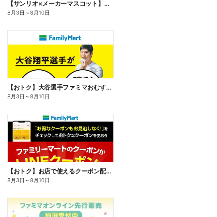
【サンリオ×メーカーマスコット】オリジナルグッズ貰える!
8月3日
～
8月10日
【おトク】大谷選手ファミマおむすび割
8月3日
～
8月10日
【おトク】お店で使えるクーポン配信中
8月3日
～
8月10日