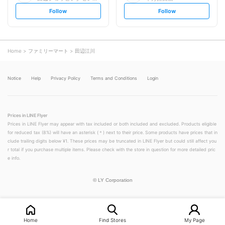
s
s
Follow
Follow
e
e
t
t
f
f
o
o
l
l
l
l
o
o
Home
ファミリーマート
田辺江川
w
w
Notice
Help
Privacy Policy
Terms and Conditions
Login
Prices in LINE Flyer
Prices in LINE Flyer may appear with tax included or both included and excluded. Products eligible
for reduced tax (8%) will have an asterisk (＊) next to their price. Some products have prices that in
clude trailing digits below ¥1. These prices may be truncated in LINE Flyer but could still affect you
r total if you purchase multiple items. Please check with the store in question for more detailed pric
e info.
©
LY Corporation
Home
Find Stores
My Page