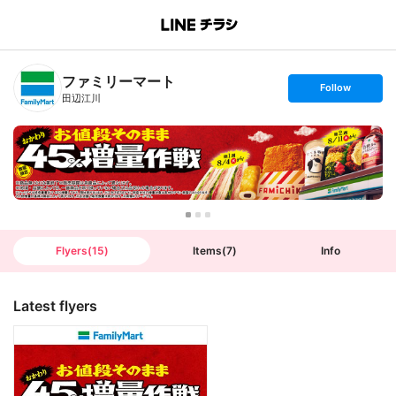
B
r
a
n
ファミリーマート
c
s
Follow
h
e
田辺江川
T
t
o
f
p
o
l
l
o
w
Flyers
(
15
)
Items
(
7
)
Info
Latest flyers