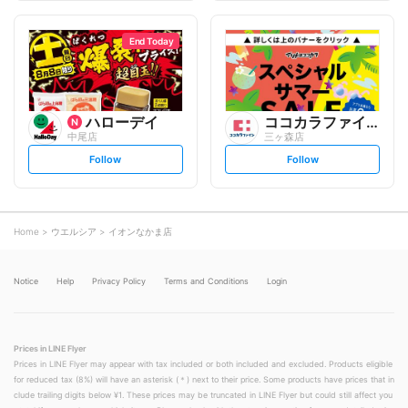
f
f
o
o
l
l
l
l
o
o
End Today
w
w
ハローデイ
ココカラファイン
中尾店
三ヶ森店
s
s
Follow
Follow
e
e
t
t
f
f
o
o
l
l
l
l
o
o
Home
ウエルシア
イオンなかま店
w
w
Notice
Help
Privacy Policy
Terms and Conditions
Login
Prices in LINE Flyer
Prices in LINE Flyer may appear with tax included or both included and excluded. Products eligible
for reduced tax (8%) will have an asterisk (＊) next to their price. Some products have prices that in
clude trailing digits below ¥1. These prices may be truncated in LINE Flyer but could still affect you