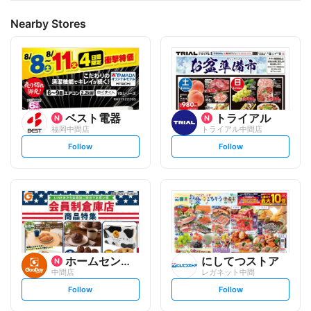
ポイントが付かない商品もございます。
Nearby Stores
ベスト電器
トライアル
福岡中間店
トライアル中間店
s
s
Follow
Follow
e
e
t
t
f
f
o
o
l
l
l
l
o
o
w
w
ホームセンター グッデイ
にしてつストア
中間店
レガネット中間
s
s
Follow
Follow
e
e
t
t