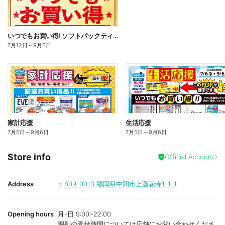
いつでもお買い得! ソフトパックティッシュ
7月12日
～
9月6日
家計応援
生活応援
7月5日
～
9月6日
7月5日
～
9月6日
Store info
Official Account
Address
〒809-0013
福岡県中間市上蓮花寺1-1-1
Opening hours
月-日 9:00~22:00
調剤の受付時間については店舗にお問い合わせくださ