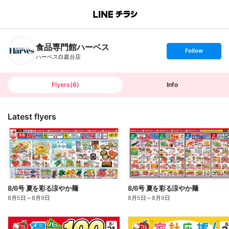
B
r
a
n
食品専門館ハーベス
c
s
Follow
h
e
ハーベス白庭台店
T
t
o
f
p
o
l
l
Flyers
(
6
)
Info
o
w
Latest flyers
8/6号 夏を彩る涼やか麺
8/6号 夏を彩る涼やか麺
8月5日
～
8月9日
8月5日
～
8月9日