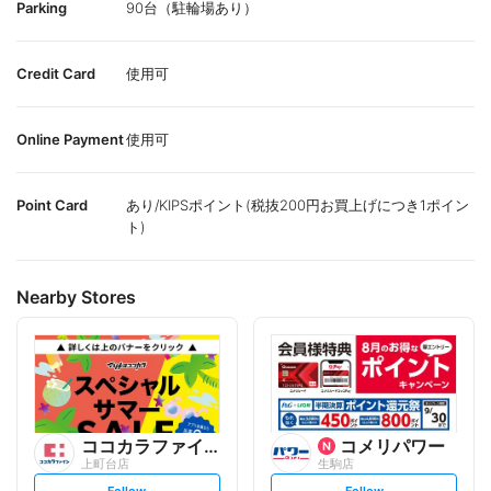
Parking
90台（駐輪場あり）
Credit Card
使用可
Online Payment
使用可
Point Card
あり/KIPSポイント(税抜200円お買上げにつき1ポイン
ト)
Nearby Stores
ココカラファイン
コメリパワー
上町台店
生駒店
s
s
Follow
Follow