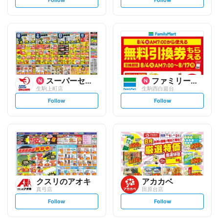
e
e
t
t
f
f
o
o
l
l
l
l
o
o
w
w
スーパーセンターオークワ
ファミリーマート
生駒上町店
生駒西白庭台
s
s
Follow
Follow
e
e
t
t
f
f
o
o
l
l
l
l
o
o
w
w
クスリのアオキ
アカカベ
真弓店
田原台店
s
s
Follow
Follow
e
e
t
t
f
f