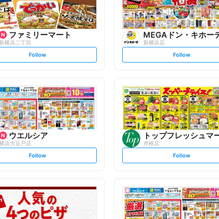
ファミリーマート
MEGAドン・キホー
新横浜二丁目
新横浜店
s
s
Follow
Follow
e
e
t
t
f
f
o
o
l
l
l
l
o
o
w
w
ウエルシア
横浜大豆戸店
岸根店
s
s
Follow
Follow
e
e
t
t
f
f
o
o
l
l
l
l
o
o
w
w