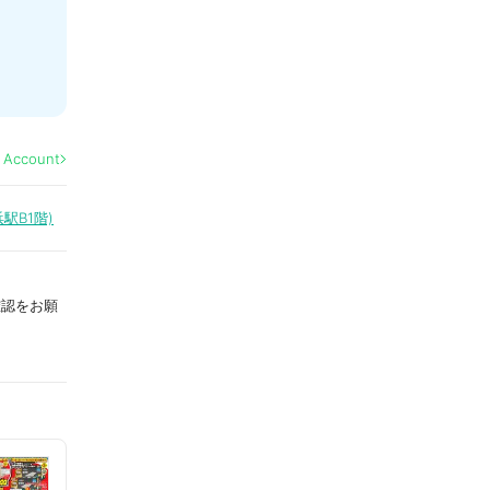
l Account
駅B1階)
確認をお願