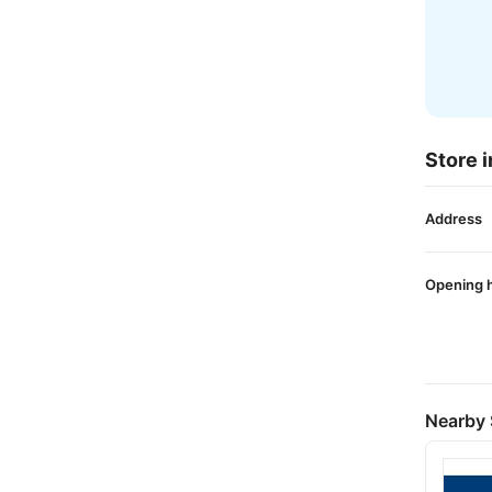
Store i
Address
Opening 
Nearby 