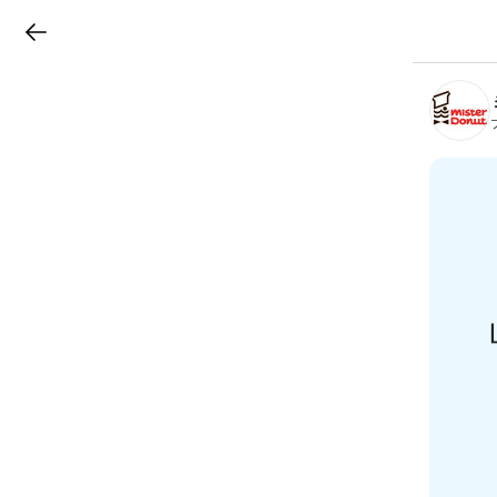
LINEチラシ
B
r
a
n
c
h
T
o
p