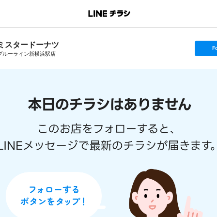
ミスタードーナツ
s
F
e
ブルーライン新横浜駅店
t
f
o
l
l
o
w