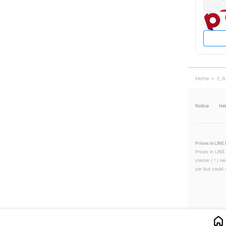
Home
ミス
Notice
He
Prices in LINE 
Prices in LINE
sterisk (＊) ne
yer but could s