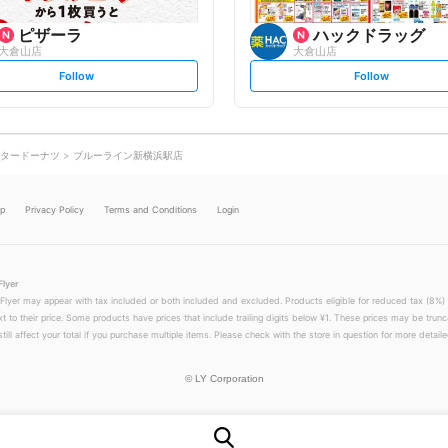
ピザーラ
ハックドラッグ
大倉山店
大倉山店
s
s
Follow
Follow
e
e
t
t
f
f
o
o
l
l
l
l
o
o
タードーナツ
ブルーライン新横浜駅店
w
w
lp
Privacy Policy
Terms and Conditions
Login
Flyer
 Flyer may appear with tax included or both included and excluded. Products eligible for reduced tax (8%) 
xt to their price. Some products have prices that include trailing digits below ¥1. These prices may be trunc
till affect your total if you purchase multiple items. Please check with the store in question for more detailed
©
LY Corporation