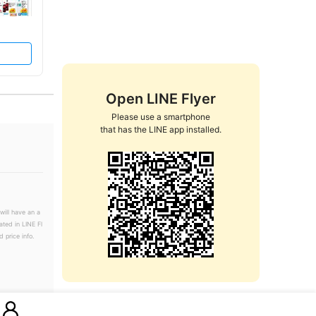
Open LINE Flyer
Please use a smartphone

that has the LINE app installed.
will have an a
ated in LINE Fl
 price info.