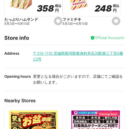
o
o
248
248
358
358
税込
税込
税込
税込
r
r
円
円
円
円
i
i
t
t
e
e
ファミチキ
たっぷりハムサンド
s
s
8月3日
〜
8月10日
8月3日
〜
8月10日
e
e
t
t
f
f
Store info
a
a
Official Account
v
v
o
o
r
r
i
i
Address
〒319-1118
茨城県那珂郡東海村舟石川駅東三丁目9番
t
t
23号
e
e
Opening hours
変更となる場合がございますので、店舗にてご確認を
お願いします。
Nearby Stores
Coming Soon