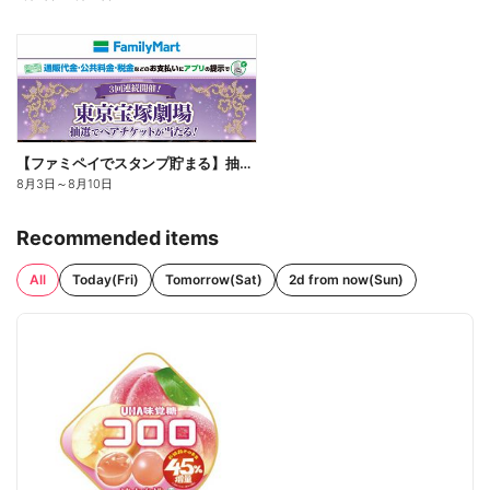
【ファミペイでスタンプ貯まる】抽選でペアチケットが当たる!
8月3日
～
8月10日
Recommended items
All
Today(Fri)
Tomorrow(Sat)
2d from now(Sun)