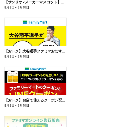
【サンリオ×メーカーマスコット】オリジナルグッズ貰える!
8月3日
～
8月10日
【おトク】大谷選手ファミマおむすび割
8月3日
～
8月10日
【おトク】お店で使えるクーポン配信中
8月3日
～
8月10日