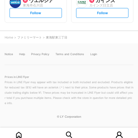
ウエルシア
カインズ
東海舟石川店
カインズ日立店
s
s
Follow
Follow
e
e
t
t
f
f
o
o
l
l
l
l
o
o
Home
ファミリーマート
東海駅東三丁目
w
w
Notice
Help
Privacy Policy
Terms and Conditions
Login
Prices in LINE Flyer
Prices in LINE Flyer may appear with tax included or both included and excluded. Products eligible
for reduced tax (8%) will have an asterisk (＊) next to their price. Some products have prices that in
clude trailing digits below ¥1. These prices may be truncated in LINE Flyer but could still affect you
r total if you purchase multiple items. Please check with the store in question for more detailed pric
e info.
©
LY Corporation