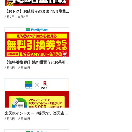
【おトク】お値段そのまま!45%増量作戦!
8月7日
～
8月8日
【無料引換券!】焼き麺買うとお茶引換券貰える!
8月3日
～
8月10日
楽天ポイントカード提示で、楽天市場でのお買い物がおトクに!
8月3日
～
8月10日