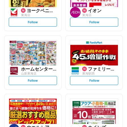
ヨークベニマル
イオン
東海店
東海店
s
s
Follow
Follow
e
e
t
t
f
f
o
o
l
l
l
l
o
o
w
w
ホームセンター 山新
ファミリーマート
山新東海店
東海駅西
s
s
Follow
Follow
e
e
t
t
f
f
o
o
l
l
l
l
o
o
w
w