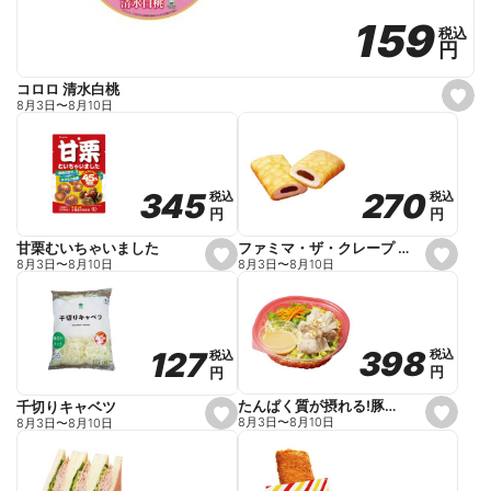
159
159
税込
税込
円
円
コロロ 清水白桃
s
8月3日
〜
8月10日
e
t
f
a
v
o
270
270
345
345
税込
税込
税込
税込
r
円
円
円
円
i
t
e
ファミマ・ザ・クレープ 生チョコ
甘栗むいちゃいました
s
s
8月3日
〜
8月10日
8月3日
〜
8月10日
e
e
t
t
f
f
a
a
v
v
o
o
398
398
127
127
税込
税込
税込
税込
r
r
円
円
円
円
i
i
t
t
e
e
たんぱく質が摂れる!豚しゃぶのパスタサラダ
千切りキャベツ
s
s
8月3日
〜
8月10日
8月3日
〜
8月10日
e
e
t
t
f
f
a
a
v
v