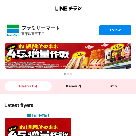
B
r
a
n
ファミリーマート
c
s
Follow
h
e
東海駅東三丁目
T
t
o
f
p
o
l
l
o
w
Flyers
(
15
)
Items
(
7
)
Info
Latest flyers