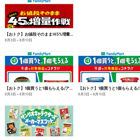
【おトク】お値段そのまま!45%増量作戦!
8月3日
～
8月10日
【おトク】1個買うと1個もらえる/アイス
8月3日
～
8月10日
8月3日
～
8月10日