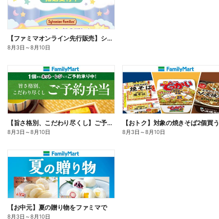
【ファミマオンライン先行販売】シルバニアファミリー
8月3日
～
8月10日
【旨さ格別、こだわり尽くし】ご予約弁当
8月3日
～
8月10日
8月3日
～
8月10日
【お中元】夏の贈り物をファミマで
8月3日
～
8月10日