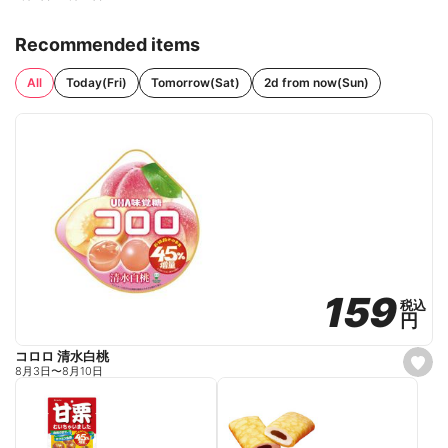
Recommended items
All
Today(Fri)
Tomorrow(Sat)
2d from now(Sun)
159
159
税込
税込
円
円
コロロ 清水白桃
s
8月3日
〜
8月10日
e
t
f
a
v
o