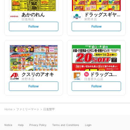
あかのれん
ドラッグスギヤマ
日進南店
米野木店
s
s
Follow
Follow
e
e
t
t
f
f
o
o
l
l
l
l
o
o
w
w
クスリのアオキ
ドラッグユタカ
米野木店
日進香久山店
s
s
Follow
Follow
e
e
t
t
f
f
o
o
l
l
l
l
o
o
Home
ファミリーマート
日進蟹甲
w
w
Notice
Help
Privacy Policy
Terms and Conditions
Login