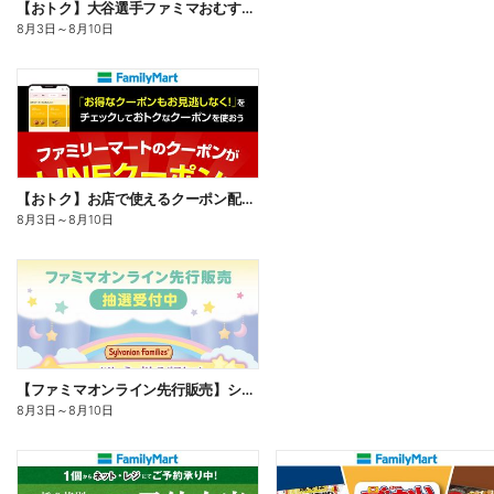
【おトク】大谷選手ファミマおむすび割
8月3日
～
8月10日
【おトク】お店で使えるクーポン配信中
8月3日
～
8月10日
【ファミマオンライン先行販売】シルバニアファミリー
8月3日
～
8月10日