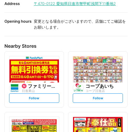
i
i
Address
〒470-0122
愛知県日進市蟹甲町浅間下11番地2
t
t
e
e
Opening hours
変更となる場合がございますので、店舗にてご確認を
お願いします。
Nearby Stores
ファミリーマート
コープあいち
日進東山
コープ日進店
s
s
Follow
Follow
e
e
t
t
f
f
o
o
l
l
l
l
o
o
w
w