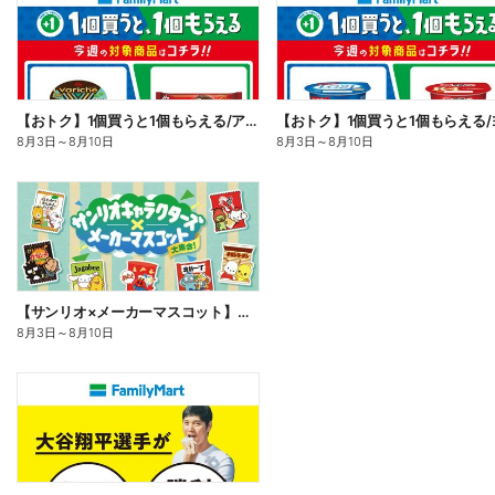
【おトク】1個買うと1個もらえる/アイス
8月3日
～
8月10日
8月3日
～
8月10日
【サンリオ×メーカーマスコット】オリジナルグッズ貰える!
8月3日
～
8月10日