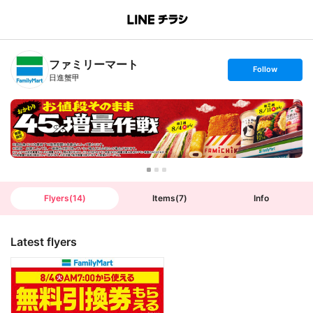
B
r
a
n
ファミリーマート
c
s
Follow
h
e
日進蟹甲
T
t
o
f
p
o
l
l
o
w
Flyers
(
14
)
Items
(
7
)
Info
Latest flyers