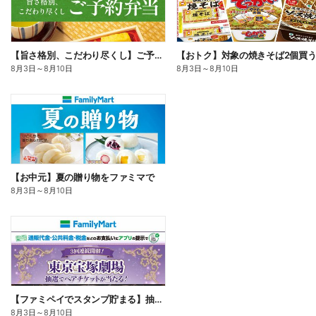
【旨さ格別、こだわり尽くし】ご予約弁当
8月3日
～
8月10日
8月3日
～
8月10日
【お中元】夏の贈り物をファミマで
8月3日
～
8月10日
【ファミペイでスタンプ貯まる】抽選でペアチケットが当たる!
8月3日
～
8月10日