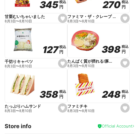
270
270
345
345
税込
税込
税込
税込
r
円
円
円
円
i
t
e
ファミマ・ザ・クレープ 生チョコ
甘栗むいちゃいました
s
s
8月3日
〜
8月10日
8月3日
〜
8月10日
e
e
t
t
f
f
a
a
v
v
o
o
398
398
127
127
税込
税込
税込
税込
r
r
円
円
円
円
i
i
t
t
e
e
たんぱく質が摂れる!豚しゃぶのパスタサラダ
千切りキャベツ
s
s
8月3日
〜
8月10日
8月3日
〜
8月10日
e
e
t
t
f
f
a
a
v
v
o
o
248
248
358
358
税込
税込
税込
税込
r
r
円
円
円
円
i
i
t
t
e
e
ファミチキ
たっぷりハムサンド
s
s
8月3日
〜
8月10日
8月3日
〜
8月10日
e
e
t
t
f
f
Store info
a
a
Official Account
v
v
o
o
r
r